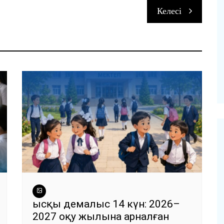
Келесі
и
Қысқы демалыс 14 күн: 2026–
2027 оқу жылына арналған