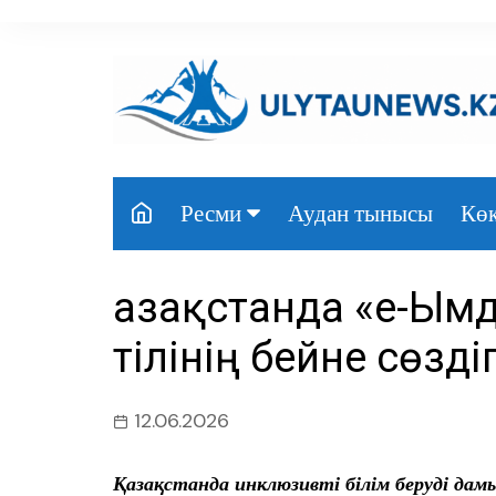
перейти
к
содержанию
Аудан тынысы
Көк
Ресми
Президент
Қазақстанда «е-Ым
Үкімет
тілінің бейне сөзді
Парламент
Облыс әкімдігі
12.06.2026
Өңір басшылығы
Қазақстанда инклюзивті білім беруді да