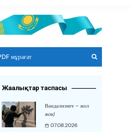
PDF мұрағат
Жаңалықтар таспасы
Вандализмге – жол
жоқ!
07.08.2026