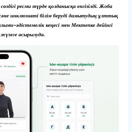
здігі ресми түрде қолданысқа енгізілді. Жоба
әне инклюзивті білім беруді дамытудың ұлттық
ми-әдістемелік кеңесі мен Мектепке дейінгі
 жүзеге асырылуда.