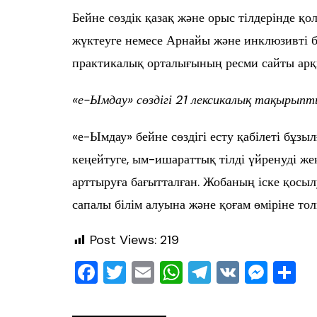
Бейне сөздік қазақ және орыс тілдерінде 
жүктеуге немесе Арнайы және инклюзивті б
практикалық орталығының ресми сайты арқ
«е-Ымдау» сөздігі 21 лексикалық тақырып
«е-Ымдау» бейне сөздігі есту қабілеті бұзы
кеңейтуге, ым-ишараттық тілді үйренуді же
арттыруға бағытталған. Жобаның іске қосыл
сапалы білім алуына және қоғам өміріне т
Post Views:
219
F
T
E
W
T
V
M
О
a
wi
m
h
el
K
e
т