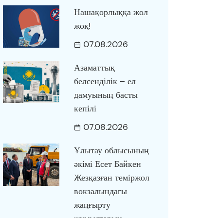
Нашақорлыққа жол
жоқ!
07.08.2026
Азаматтық
белсенділік – ел
дамуының басты
кепілі
07.08.2026
Ұлытау облысының
әкімі Есет Байкен
Жезқазған теміржол
вокзалындағы
жаңғырту