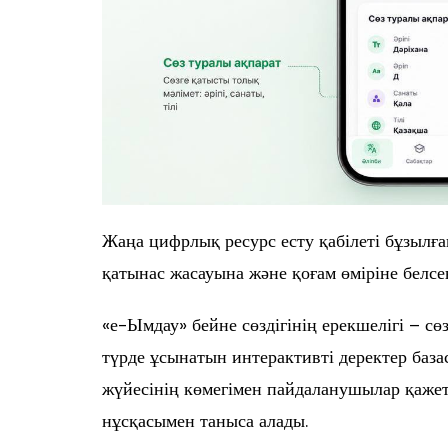
Жаңа цифрлық ресурс есту қабілеті бұзылға
қатынас жасауына және қоғам өміріне белсен
«е-Ымдау» бейне сөздігінің ерекшелігі – 
түрде ұсынатын интерактивті деректер база
жүйесінің көмегімен пайдаланушылар қаже
нұсқасымен таныса алады.