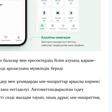
н балалар мен ересектердің білім алуына, қарым-
ді араласуына мүмкіндік береді.
сөздер мен ұғымдарды ым-ишараттар арқылы көрнекі
сына негізделуі. Автоматтандырылған іздеу
тті сөзді жылдам тауып, оның дұрыс ым-ишараттық