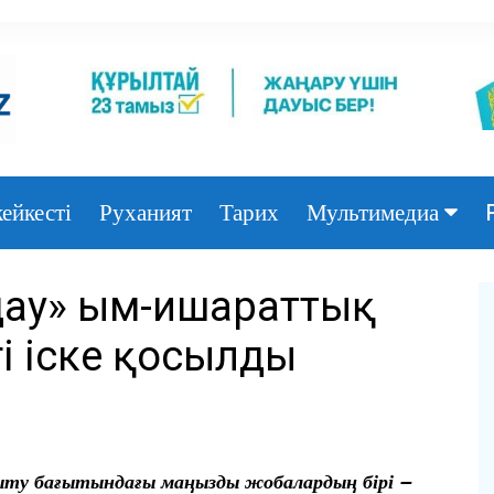
ейкесті
Руханият
Тарих
Мультимедиа
Фото
дау» ым-ишараттық
Видео
гі іске қосылды
мыту бағытындағы маңызды жобалардың бірі –