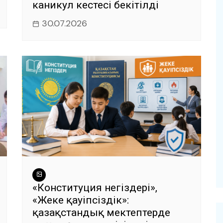
каникул кестесі бекітілді
30.07.2026
«Конституция негіздері»,
«Жеке қауіпсіздік»:
қазақстандық мектептерде