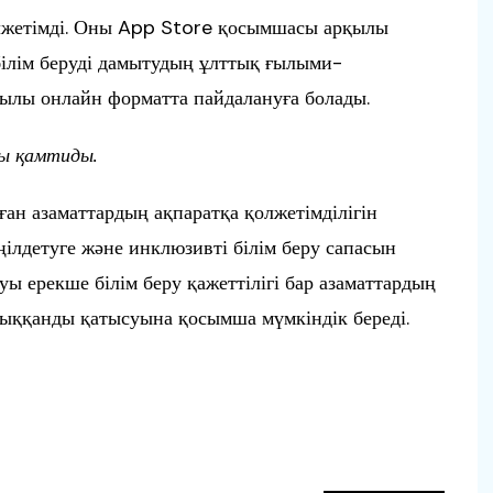
қолжетімді. Оны App Store қосымшасы арқылы
ілім беруді дамытудың ұлттық ғылыми-
ылы онлайн форматта пайдалануға болады.
ты қамтиды.
лған азаматтардың ақпаратқа қолжетімділігін
ңілдетуге және инклюзивті білім беру сапасын
уы ерекше білім беру қажеттілігі бар азаматтардың
олыққанды қатысуына қосымша мүмкіндік береді.
п