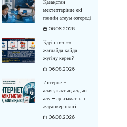
Қазақстан
мектептерінде екі
пәннің атауы өзгереді
06.08.2026
Қауіп төнген
жағдайда қайда
жүгіну керек?
06.08.2026
Интернет-
алаяқтықтың алдын
алу – әр азаматтың
жауапкершілігі
06.08.2026