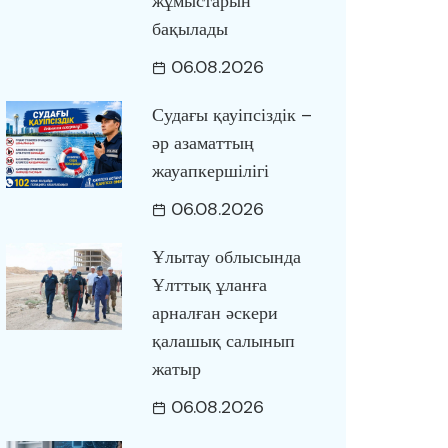
жұмыстарын
бақылады
06.08.2026
Судағы қауіпсіздік –
әр азаматтың
жауапкершілігі
06.08.2026
Ұлытау облысында
Ұлттық ұланға
арналған әскери
қалашық салынып
жатыр
06.08.2026