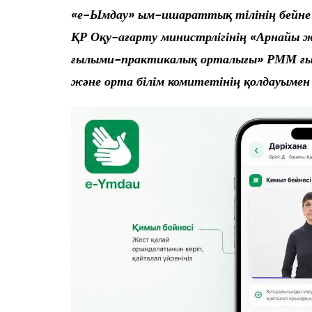
«е-Ымдау» ым-ишараттық тілінің бейне сө
ҚР Оқу-ағарту министрлігінің «Арнайы ж
ғылыми-практикалық орталығы» РММ ғылы
және орта білім комитетінің қолдауымен