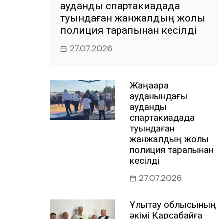
аудандық спартакиадада
туындаған жанжалдың жолы
полиция тарапынан кесілді
27.07.2026
Жаңаарқа
ауданындағы
аудандық
спартакиадада
туындаған
жанжалдың жолы
полиция тарапынан
кесілді
27.07.2026
Ұлытау облысының
әкімі Қарсақбайға