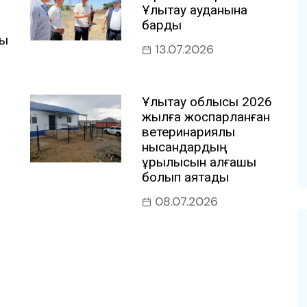
Ұлытау ауданына
барды
ты
13.07.2026
Ұлытау облысы 2026
жылға жоспарланған
ветеринариялық
нысандардың
құрылысын алғашқы
болып аяқтады
08.07.2026