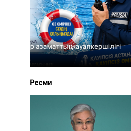
Ұлытау облысында Ұлттық ұ
гі
қалашық салынып жатыр
06.08.2026
Ресми