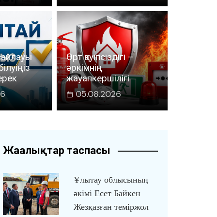
сайлауы
Өрт қауіпсіздігі –
білуіңіз
әркімнің
 мектептерінде екі пәннің атауы өзгере
ерек
жауапкершілігі
6
26
05.08.2026
Жаңалықтар таспасы
Ұлытау облысының
әкімі Есет Байкен
Жезқазған теміржол