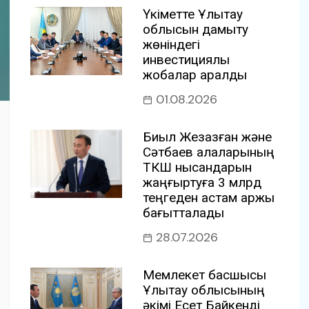
Үкіметте Ұлытау
облысын дамыту
жөніндегі
инвестициялық
жобалар қаралды
01.08.2026
Биыл Жезқазған және
Сәтбаев қалаларының
ТКШ нысандарын
жаңғыртуға 3 млрд
теңгеден астам қаржы
бағытталады
28.07.2026
Мемлекет басшысы
Ұлытау облысының
әкімі Есет Байкенді