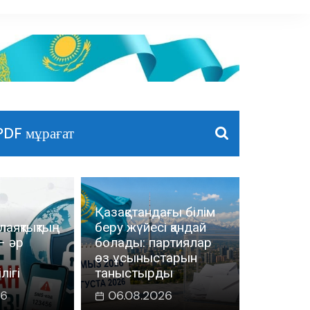
PDF мұрағат
Қазақстандағы білім
лаяқтықтың
беру жүйесі қандай
– әр
болады: партиялар
өз ұсыныстарын
лігі
таныстырды
26
06.08.2026