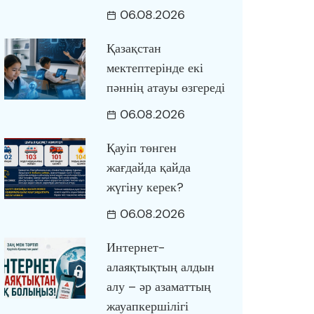
06.08.2026
Қазақстан
мектептерінде екі
пәннің атауы өзгереді
06.08.2026
Қауіп төнген
жағдайда қайда
жүгіну керек?
06.08.2026
Интернет-
алаяқтықтың алдын
алу – әр азаматтың
жауапкершілігі