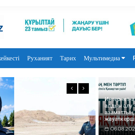
ейкесті
Руханият
Тарих
Мультимедиа
Фото
Видео
Интернет-а
алдын алу 
азаматтың
жауапкерші
06.08.20