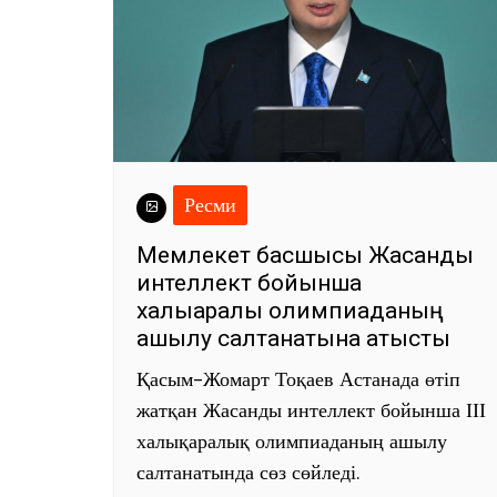
Ресми
Мемлекет басшысы Жасанды
интеллект бойынша
халықаралық олимпиаданың
ашылу салтанатына қатысты
Қасым-Жомарт Тоқаев Астанада өтіп
жатқан Жасанды интеллект бойынша ІІІ
халықаралық олимпиаданың ашылу
салтанатында сөз сөйледі.