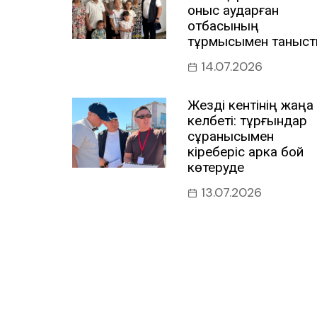
қоныс аударған
отбасының
тұрмысымен таныс
14.07.2026
Жезді кентінің жаңа
келбеті: тұрғындар
сұранысымен
кіреберіс арка бой
көтеруде
13.07.2026