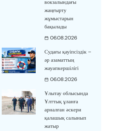
вокзалындағы
жаңғырту
жұмыстарын
бақылады
06.08.2026
Судағы қауіпсіздік –
әр азаматтың
жауапкершілігі
06.08.2026
Ұлытау облысында
Ұлттық ұланға
арналған әскери
қалашық салынып
жатыр