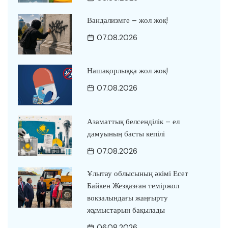
Вандализмге – жол жоқ!
07.08.2026
Нашақорлыққа жол жоқ!
07.08.2026
Азаматтық белсенділік – ел
дамуының басты кепілі
07.08.2026
Ұлытау облысының әкімі Есет
Байкен Жезқазған теміржол
вокзалындағы жаңғырту
жұмыстарын бақылады
06.08.2026