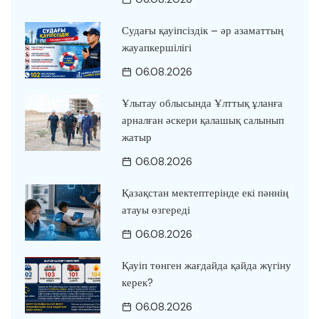
Судағы қауіпсіздік – әр азаматтың
жауапкершілігі
06.08.2026
Ұлытау облысында Ұлттық ұланға
арналған әскери қалашық салынып
жатыр
06.08.2026
Қазақстан мектептерінде екі пәннің
атауы өзгереді
06.08.2026
Қауіп төнген жағдайда қайда жүгіну
керек?
06.08.2026