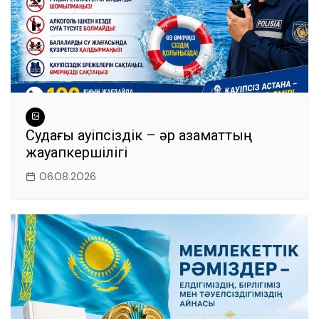
Судағы қауіпсіздік – әр азаматтың
жауапкершілігі
06.08.2026