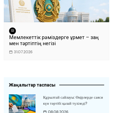
Мемлекеттік рәміздерге құрмет – заң
мен тәртіптің негізі
31.07.2026
Жаңалықтар таспасы
Құрылтай сайлауы: Өңірлерде саяси
күн тәртібі қалай түзіледі?
08.08.2026