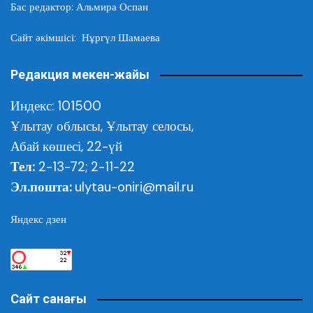
Бас редактор: Альмира Оспан
Сайт әкімшісі: Нұргүл Шамаева
Редакция мекен-жайы
Индекс: 101500
Ұлытау облысы,
Ұлытау селосы,
Абай көшесі, 22-үй
Тел:
2-13-72; 2-11-22
Эл.пошта:
ulytau-oniri@mail.ru
Яндекс дзен
Сайт санағы