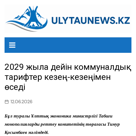
перейти
к
содержанию
2029 жылға дейін коммуналдық
тарифтер кезең-кезеңімен
өседі
12.06.2026
Бұл туралы Ұлттық экономика министрлігі Табиғи
монополияларды реттеу комитетінің төрағасы Тимур
Қосымбаев мәлімдеді.