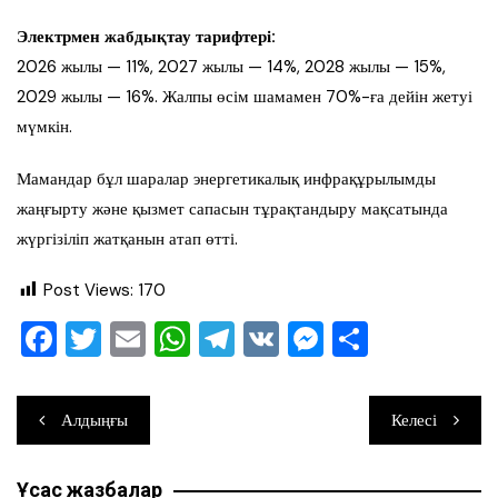
Электрмен жабдықтау тарифтері:
2026 жылы — 11%, 2027 жылы — 14%, 2028 жылы — 15%,
2029 жылы — 16%. Жалпы өсім шамамен 70%-ға дейін жетуі
мүмкін.
Мамандар бұл шаралар энергетикалық инфрақұрылымды
жаңғырту және қызмет сапасын тұрақтандыру мақсатында
жүргізіліп жатқанын атап өтті.
Post Views:
170
F
T
E
W
T
V
M
О
a
wi
m
h
el
K
e
тп
c
tt
ai
at
e
ss
ра
Навигация
Алдыңғы
Келесі
e
er
l
s
gr
e
ви
по
b
A
a
n
ть
Ұқсас жазбалар