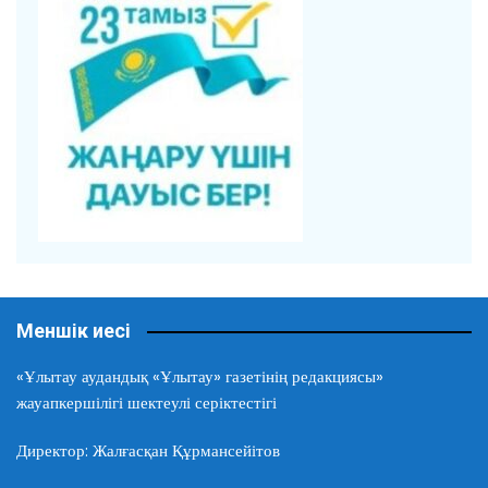
Меншік иесі
«Ұлытау аудандық «Ұлытау» газетінің редакциясы»
жауапкершілігі шектеулі серіктестігі
Директор: Жалғасқан Құрмансейітов