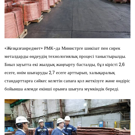
«Жезқазғанредмет» РМК-да Министрге шикізат пен сирек
металдарды өңдеудің технологиялық процесі таныстырылды.
Биыл зауытта екі жылдық жаңғырту басталды, бұл кірісті 2,6
есеге, өнім шығаруды 2,7 есеге арттырып, халықаралық
стандарттарға сәйкес келетін сапаға қол жеткізуге және өндіріс
бойынша әлемде екінші орынға шығуға мүмкіндік береді.