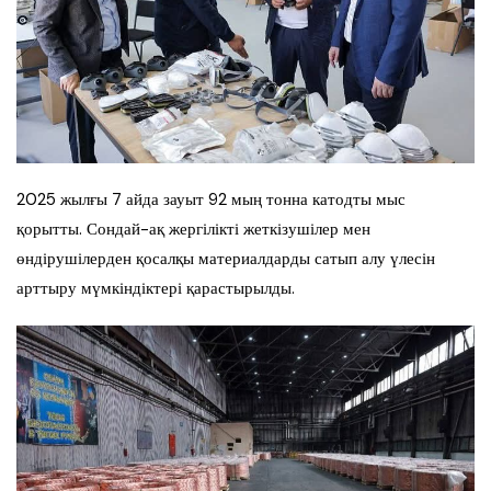
2025 жылғы 7 айда зауыт 92 мың тонна катодты мыс
қорытты. Сондай-ақ жергілікті жеткізушілер мен
өндірушілерден қосалқы материалдарды сатып алу үлесін
арттыру мүмкіндіктері қарастырылды.