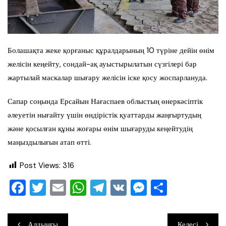
Болашақта жеке қорғаныс құралдарының 10 түріне дейін өнім
желісін кеңейту, сондай-ақ ауыстырылатын сүзгілері бар
жартылай маскалар шығару желісін іске қосу жоспарлануда.
Сапар соңында Ерсайын Нағаспаев облыстың өнеркәсіптік
әлеуетін нығайту үшін өндірістік қуаттарды жаңғыртудың
және қосылған құны жоғары өнім шығаруды кеңейтудің
маңыздылығын атап өтті.
Post Views:
316
F
T
E
W
T
V
M
О
a
wi
m
h
el
K
e
тп
c
tt
ai
at
e
ss
ра
Навигация
Алдыңғы
Келесі