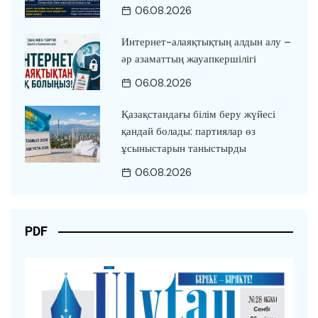
06.08.2026
Интернет-алаяқтықтың алдын алу –
әр азаматтың жауапкершілігі
06.08.2026
Қазақстандағы білім беру жүйесі
қандай болады: партиялар өз
ұсыныстарын таныстырды
06.08.2026
PDF