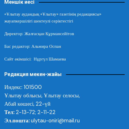
Меншік иесі
«Ұлытау аудандық «Ұлытау» газетінің редакциясы»
жауапкершілігі шектеулі серіктестігі
Директор: Жалғасқан Құрмансейітов
Бас редактор: Альмира Оспан
Сайт әкімшісі: Нұргүл Шамаева
Редакция мекен-жайы
Индекс: 101500
Ұлытау облысы,
Ұлытау селосы,
Абай көшесі, 22-үй
Тел:
2-13-72; 2-11-22
Эл.пошта:
ulytau-oniri@mail.ru