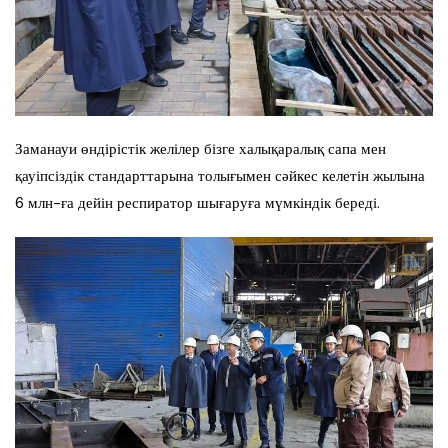
Заманауи өндірістік желілер бізге халықаралық сапа мен
қауіпсіздік стандарттарына толығымен сәйкес келетін жылына
6 млн-ға дейін респиратор шығаруға мүмкіндік береді.