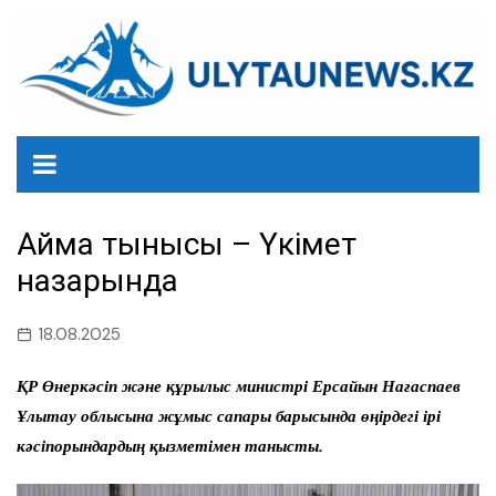
перейти
к
содержанию
Аймақ тынысы – Үкімет
назарында
18.08.2025
ҚР Өнеркәсіп және құрылыс министрі Ерсайын Нағаспаев
Ұлытау облысына жұмыс сапары барысында өңірдегі ірі
кәсіпорындардың қызметімен танысты.