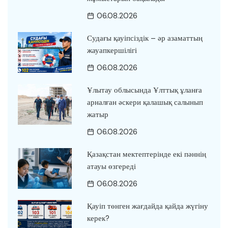
06.08.2026
Судағы қауіпсіздік – әр азаматтың
жауапкершілігі
06.08.2026
Ұлытау облысында Ұлттық ұланға
арналған әскери қалашық салынып
жатыр
06.08.2026
Қазақстан мектептерінде екі пәннің
атауы өзгереді
06.08.2026
Қауіп төнген жағдайда қайда жүгіну
керек?