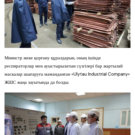
Министр жеке қорғану құралдарын, оның ішінде
респираторлар мен ауыстырылатын сүзгілері бар жартылай
маскалар шығаруға маманданған «Ulytau Industrial Company»
ЖШС жаңа зауытында да болды.