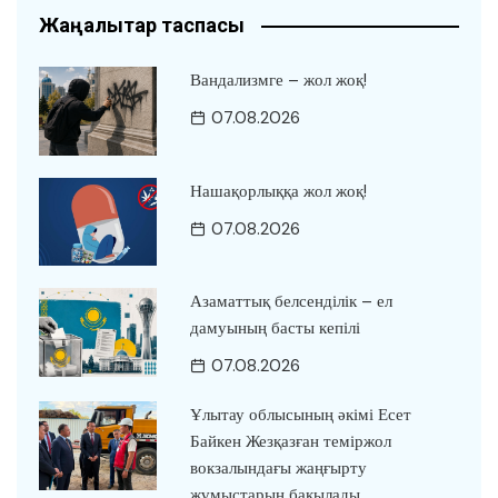
Жаңалықтар таспасы
Вандализмге – жол жоқ!
07.08.2026
Нашақорлыққа жол жоқ!
07.08.2026
Азаматтық белсенділік – ел
дамуының басты кепілі
07.08.2026
Ұлытау облысының әкімі Есет
Байкен Жезқазған теміржол
вокзалындағы жаңғырту
жұмыстарын бақылады