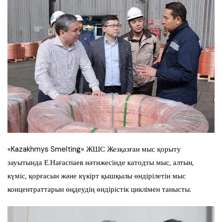
«Kazakhmys Smelting» ЖШС Жезқазған мыс қорыту
зауытында Е.Нағаспаев нәтижесінде катодты мыс, алтын,
күміс, қорғасын және күкірт қышқылы өндірілетін мыс
концентраттарын өңдеудің өндірістік циклімен танысты.