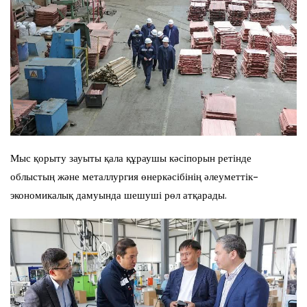
Мыс қорыту зауыты қала құраушы кәсіпорын ретінде
облыстың және металлургия өнеркәсібінің әлеуметтік-
экономикалық дамуында шешуші рөл атқарады.