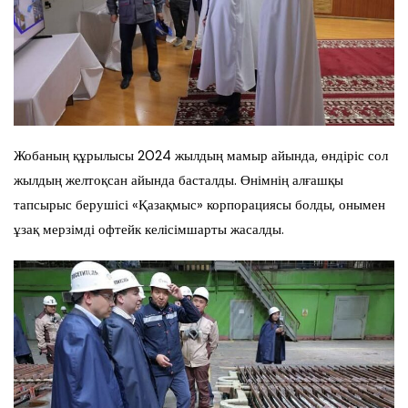
Жобаның құрылысы 2024 жылдың мамыр айында, өндіріс сол
жылдың желтоқсан айында басталды. Өнімнің алғашқы
тапсырыс берушісі «Қазақмыс» корпорациясы болды, онымен
ұзақ мерзімді офтейк келісімшарты жасалды.