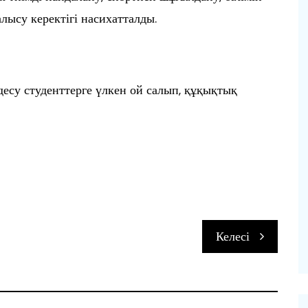
лысу керектігі насихатталды.
есу студенттерге үлкен ой салып, құқықтық
п
Келесі
и