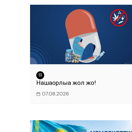
o
p
er
k
Нашақорлыққа жол жоқ!
07.08.2026