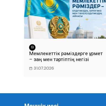
Мемлекеттік рәміздерге құрмет
– заң мен тәртіптің негізі
31.07.2026