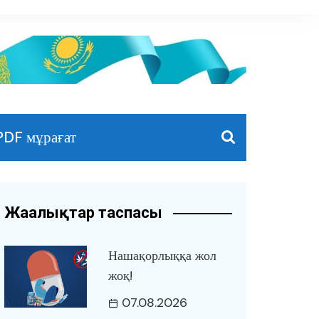
PDF мұрағат
Жаңалықтар таспасы
Нашақорлыққа жол
жоқ!
07.08.2026