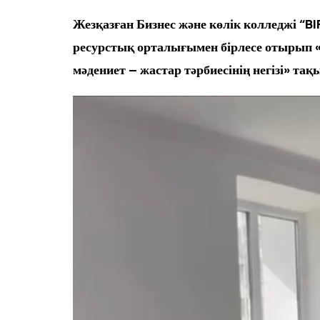
Жезқазған Бизнес және көлік колледжі “
ресурстық орталығымен бірлесе отырып 
мәдениет – жастар тәрбиесінің негізі» та