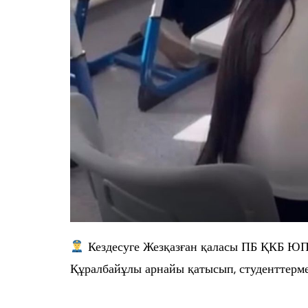
Кездесуге Жезқазған қаласы ПБ ҚКБ Ю
Құралбайұлы арнайы қатысып, студенттерме