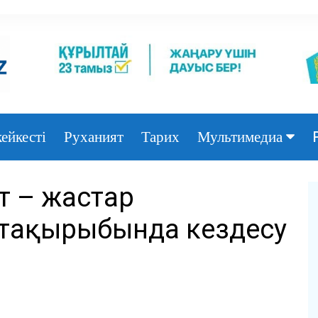
ейкесті
Руханият
Тарих
Мультимедиа
Фото
т – жастар
Видео
і» тақырыбында кездесу