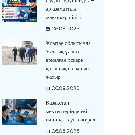
Судағы қауіпсіздік –
әр азаматтың
жауапкершілігі
06.08.2026
Ұлытау облысында
Ұлттық ұланға
арналған әскери
қалашық салынып
жатыр
06.08.2026
Қазақстан
мектептерінде екі
пәннің атауы өзгереді
06.08.2026