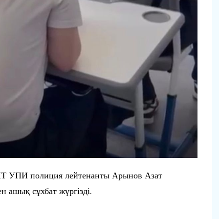
ПТ УПИ полиция лейтенанты Арынов Азат
н ашық сұхбат жүргізді.