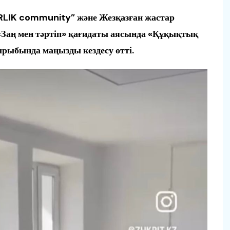
BIRLIK community” және Жезқазған жастар
«Заң мен тәртіп» қағидаты аясында «Құқықтық
қырыбында маңызды кездесу өтті.