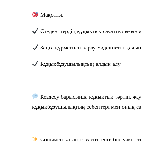
Мақсаты:
Студенттердің құқықтық сауаттылығын 
Заңға құрметпен қарау мәдениетін қалы
Құқықбұзушылықтың алдын алу
Кездесу барысында құқықтық тәртіп, жау
құқықбұзушылықтың себептері мен оның сал
Сонымен қатар, студенттерге бос уақытты