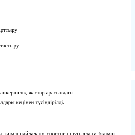
арттыру
птастыру
апкершілік, жастар арасындағы
дары кеңінен түсіндірілді.
 тиімді пайдалану, спортпен шұғылдану, білімін