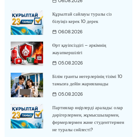
06.08.2026
Құрылтай сайлауы туралы сіз
білуіңіз керек 10 дерек
06.08.2026
Өрт қауіпсіздігі – әркімнің
жауапкершілігі
05.08.2026
Білім гранты иегерлерінің тізімі 10
тамызға дейін жарияланады
05.08.2026
Партиялар өңірлерді аралады: олар
дәрігерлермен, жұмысшылармен,
фермерлермен және студенттермен
не туралы сөйлесті?