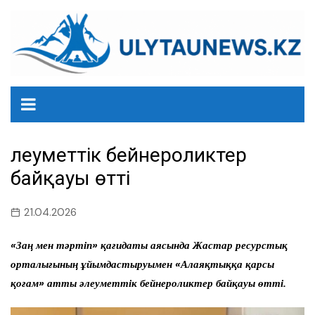
перейти
к
содержанию
Әлеуметтік бейнероликтер
байқауы өтті
21.04.2026
«Заң мен тәртіп» қағидаты аясында Жастар ресурстық
орталығының ұйымдастыруымен «Алаяқтыққа қарсы
қоғам» атты әлеуметтік бейнероликтер байқауы өтті.