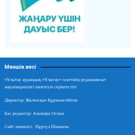
Меншік иесі
«Ұлытау аудандық «Ұлытау» газетінің редакциясы»
жауапкершілігі шектеулі серіктестігі
Директор: Жалғасқан Құрмансейітов
Бас редактор: Альмира Оспан
Сайт әкімшісі: Нұргүл Шамаева