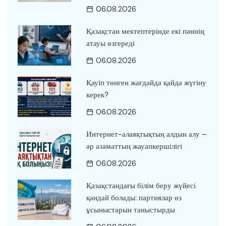
06.08.2026
Қазақстан мектептерінде екі пәннің
атауы өзгереді
06.08.2026
Қауіп төнген жағдайда қайда жүгіну
керек?
06.08.2026
Интернет-алаяқтықтың алдын алу –
әр азаматтың жауапкершілігі
06.08.2026
Қазақстандағы білім беру жүйесі
қандай болады: партиялар өз
ұсыныстарын таныстырды