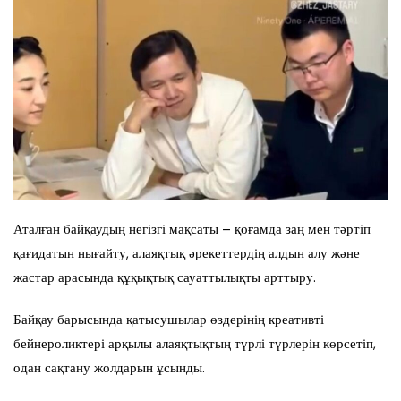
Аталған байқаудың негізгі мақсаты – қоғамда заң мен тәртіп
қағидатын нығайту, алаяқтық әрекеттердің алдын алу және
жастар арасында құқықтық сауаттылықты арттыру.
Байқау барысында қатысушылар өздерінің креативті
бейнероликтері арқылы алаяқтықтың түрлі түрлерін көрсетіп,
одан сақтану жолдарын ұсынды.