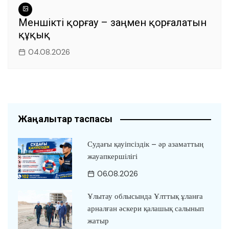
Меншікті қорғау – заңмен қорғалатын
құқық
04.08.2026
Жаңалықтар таспасы
Судағы қауіпсіздік – әр азаматтың
жауапкершілігі
06.08.2026
Ұлытау облысында Ұлттық ұланға
арналған әскери қалашық салынып
жатыр