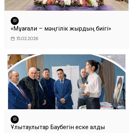
«Мұқағали – мәңгілік жырдың биігі»
15.02.2026
Ұлытаулықтар Баубегін еске алды