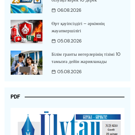
білуіңіз керек 10 дерек
06.08.2026
Өрт қауіпсіздігі – әркімнің
жауапкершілігі
05.08.2026
Білім гранты иегерлерінің тізімі 10
тамызға дейін жарияланады
05.08.2026
PDF