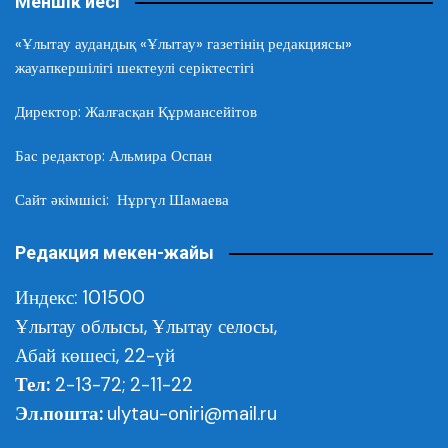
Меншік иесі
«Ұлытау аудандық «Ұлытау» газетінің редакциясы»
жауапкершілігі шектеулі серіктестігі
Директор: Жалғасқан Құрмансейітов
Бас редактор: Альмира Оспан
Сайт әкімшісі: Нұргүл Шамаева
Редакция мекен-жайы
Индекс: 101500
Ұлытау облысы,
Ұлытау селосы,
Абай көшесі, 22-үй
Тел:
2-13-72; 2-11-22
Эл.пошта:
ulytau-oniri@mail.ru