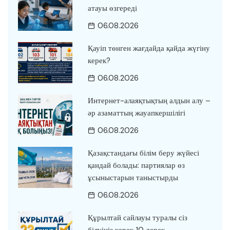
атауы өзгереді
06.08.2026
Қауіп төнген жағдайда қайда жүгіну
керек?
06.08.2026
Интернет-алаяқтықтың алдын алу –
әр азаматтың жауапкершілігі
06.08.2026
Қазақстандағы білім беру жүйесі
қандай болады: партиялар өз
ұсыныстарын таныстырды
06.08.2026
Құрылтай сайлауы туралы сіз