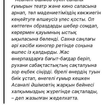
ғұмырын театр және кино саласына
арнап, төл мәдениетіміздің көкжиегін
кеңейтуге өлшеусіз үлес қосты. Ол
көптеген образдарды шебер сомдап,
көрермен қауымның ыстық
ықыласына бөленді. Cахна саңлағы
әрі кәсіби киногер ретінде соңына
өшпес із қалдырды. Жас
өнерпаздарға бағыт-бағдар беріп,
рухани сабақтастықтың сақталуына
зор еңбек сіңірді. Өрелі өнердің туын
биік ұстап, өнегелі ғұмыр кешкен
Асанәлі Әшімовтің жарқын бейнесі
халқымыздың жүрегінде сақталады,
– деп жазылған жеделхатта.