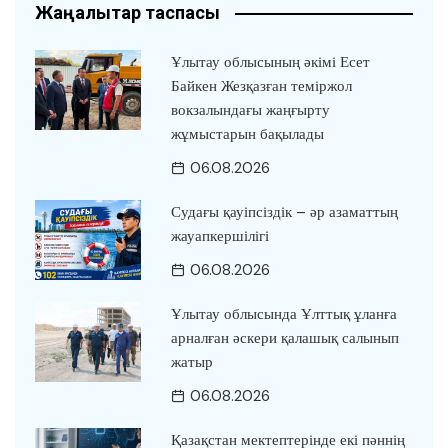
Жаңалықтар таспасы
Ұлытау облысының әкімі Есет
Байкен Жезқазған теміржол
вокзалындағы жаңғырту
жұмыстарын бақылады
06.08.2026
Судағы қауіпсіздік – әр азаматтың
жауапкершілігі
06.08.2026
Ұлытау облысында Ұлттық ұланға
арналған әскери қалашық салынып
жатыр
06.08.2026
Қазақстан мектептерінде екі пәннің