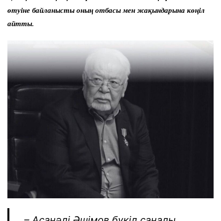
өтуіне байланысты оның отбасы мен жақындарына көңіл
айтты.
– Асанәлі Әшімов бүкіл саналы