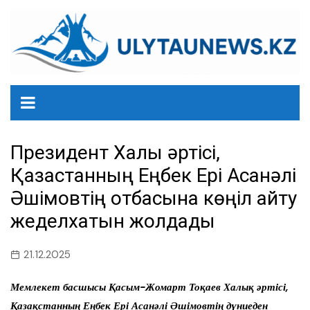
перейти
к
содержанию
Президент Халық әртісі,
Қазақстанның Еңбек Ері Асанәлі
Әшімовтің отбасына көңіл айту
жеделхатын жолдады
21.12.2025
Мемлекет басшысы Қасым-Жомарт Тоқаев Халық әртісі,
Қазақстанның Еңбек Ері Асанәлі Әшімовтің дүниеден