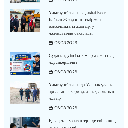
07.08.2026
Ұлытау облысының әкімі Есет
Байкен Жезқазған теміржол
вокзалындағы жаңғырту
жұмыстарын бақылады
06.08.2026
Судағы қауіпсіздік – әр азаматтың
жауапкершілігі
06.08.2026
Ұлытау облысында Ұлттық ұланға
арналған әскери қалашық салынып
жатыр
06.08.2026
Қазақстан мектептерінде екі пәннің
атауы өзгереді