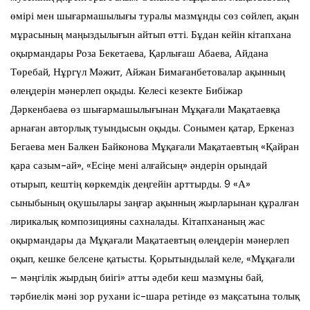
өмірі мен шығармашылығы туралы мазмұнды сөз сөйлеп, ақын
мұрасының маңыздылығын айтып өтті. Бұдан кейін кітапхана
оқырмандары Роза Бекетаева, Қарлығаш Абаева, Айдана
Төребай, Нұргүл Мәжит, Айжан Бимағанбетовалар ақынның
өлеңдерін мәнерлеп оқыды. Келесі кезекте Бибіжар
Дәркенбаева өз шығармашылығынан Мұқағали Мақатаевқа
арнаған авторлық туындысын оқыды. Сонымен қатар, Еркеназ
Бегаева мен Балкен Байконова Мұқағали Мақатаевтың «Қайран
қара сазым-ай», «Есіңе мені алғайсың» әндерін орындай
отырып, кештің көркемдік деңгейін арттырды. 9 «А»
сыныбының оқушылары заңғар ақынның жырларынан құралған
лирикалық композицияны сахналады. Кітапхананың жас
оқырмандары да Мұқағали Мақатаевтың өлеңдерін мәнерлеп
оқып, кешке белсене қатысты. Қорытындылай келе, «Мұқағали
– мәңгілік жырдың биігі» атты әдеби кеш мазмұны бай,
тәрбиелік мәні зор рухани іс-шара ретінде өз мақсатына толық