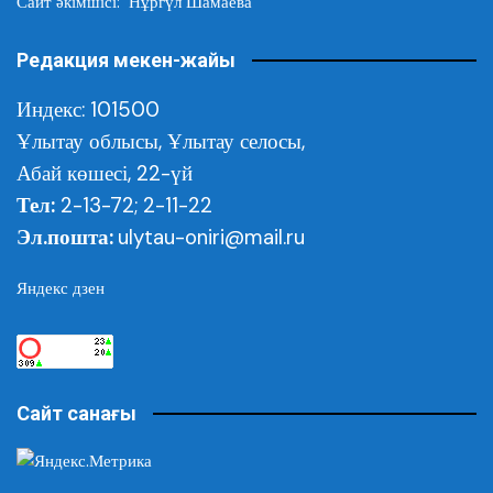
Сайт әкімшісі: Нұргүл Шамаева
Редакция мекен-жайы
Индекс: 101500
Ұлытау облысы,
Ұлытау селосы,
Абай көшесі, 22-үй
Тел:
2-13-72; 2-11-22
Эл.пошта:
ulytau-oniri@mail.ru
Яндекс дзен
Сайт санағы