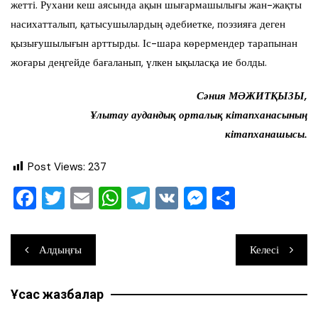
жетті. Рухани кеш аясында ақын шығармашылығы жан-жақты
насихатталып, қатысушылардың әдебиетке, поэзияға деген
қызығушылығын арттырды. Іс-шара көрермендер тарапынан
жоғары деңгейде бағаланып, үлкен ықыласқа ие болды.
Сәния МӘЖИТҚЫЗЫ,
Ұлытау аудандық орталық кітапханасының
кітапханашысы.
Post Views:
237
F
T
E
W
T
V
M
О
a
wi
m
h
el
K
e
тп
c
tt
ai
at
e
ss
ра
Навигация
Алдыңғы
Келесі
e
er
l
s
gr
e
ви
по
b
A
a
n
ть
Ұқсас жазбалар
записям
o
p
m
g