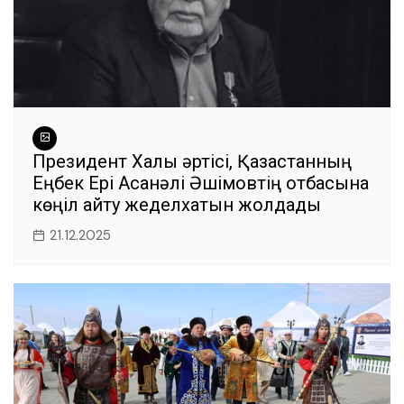
Президент Халық әртісі, Қазақстанның
Еңбек Ері Асанәлі Әшімовтің отбасына
көңіл айту жеделхатын жолдады
21.12.2025