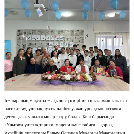
Іс-шараның мақсаты – ақынның өмірі мен шығармашылығын
насихаттау, ұлттық рухты дәріптеу, жас ұрпақтың поэзияға
деген қызығушылығын арттыру болды. Кеш барысында
«Ұлытау» ұлттық тарихи-мәдени және табиғи – қорық
музейінің директоры Ғалым Оспанов Мұқағали Мақатаевтың