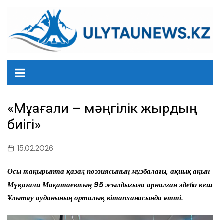
перейти
к
содержанию
«Мұқағали – мәңгілік жырдың
биігі»
15.02.2026
Осы тақырыпта қазақ поэзиясының мұзбалағы, ақиық ақын
Мұқағали Мақатаевтың 95 жылдығына арналған әдеби кеш
Ұлытау ауданының орталық кітапханасында өтті.