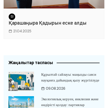
Қарашаңырақ Қадырын еске алды
21.04.2025
Жаңалықтар таспасы
Құрылтай сайлауы: маңызды саяси
науқанға дайындық қызу жүргізілуде
09.08.2026
Экологиялық керуен, инклюзия және
өндірісті қолдау: партиялар