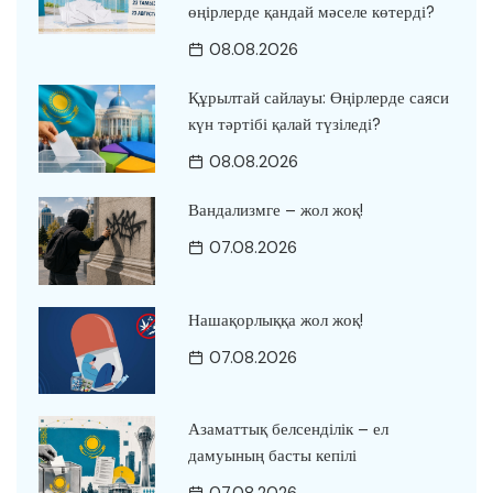
өңірлерде қандай мәселе көтерді?
08.08.2026
Құрылтай сайлауы: Өңірлерде саяси
күн тәртібі қалай түзіледі?
08.08.2026
Вандализмге – жол жоқ!
07.08.2026
Нашақорлыққа жол жоқ!
07.08.2026
Азаматтық белсенділік – ел
дамуының басты кепілі