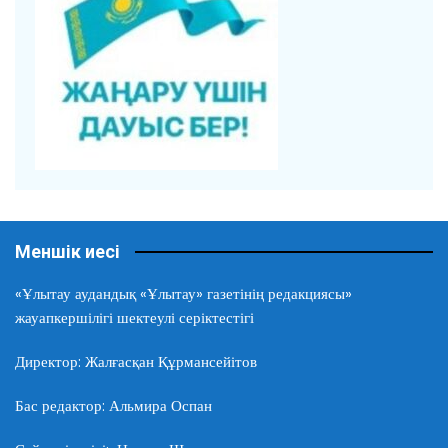
Меншік иесі
«Ұлытау аудандық «Ұлытау» газетінің редакциясы»
жауапкершілігі шектеулі серіктестігі
Директор: Жалғасқан Құрмансейітов
Бас редактор: Альмира Оспан