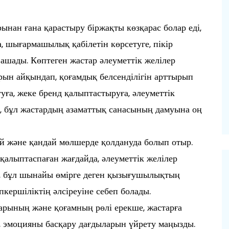
рынан ғана қарастыру біржақты көзқарас болар еді,
ға, шығармашылық қабілетін көрсетуге, пікір
 ашады. Көптеген жастар әлеуметтік желілер
рын айқындап, қоғамдық белсенділігін арттырып
уға, жеке бренд қалыптастыруға, әлеуметтік
ді, бұл жастардың азаматтық санасының дамуына оң
ай және қандай мөлшерде қолдануда болып отыр.
қалыптаспаған жағдайда, әлеуметтік желілер
л, бұл шынайы өмірге деген қызығушылықтың
пкершіліктің әлсіреуіне себеп болады.
дарының және қоғамның рөлі ерекше, жастарға
у, эмоцияны басқару дағдыларын үйрету маңызды.