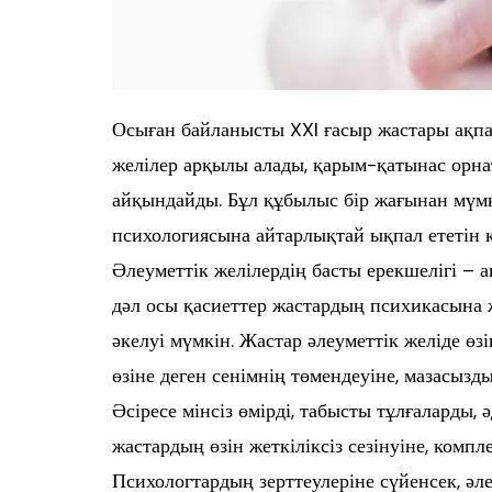
Осыған байланысты XXI ғасыр жастары ақпар
желілер арқылы алады, қарым-қатынас орна
айқындайды. Бұл құбылыс бір жағынан мүмк
психологиясына айтарлықтай ықпал ететін 
Әлеуметтік желілердің басты ерекшелігі – 
дәл осы қасиеттер жастардың психикасына ж
әкелуі мүмкін. Жастар әлеуметтік желіде өзі
өзіне деген сенімнің төмендеуіне, мазасыз
Әсіресе мінсіз өмірді, табысты тұлғаларды, 
жастардың өзін жеткіліксіз сезінуіне, компл
Психологтардың зерттеулеріне сүйенсек, әл