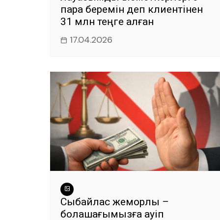
пара беремін деп клиентінен
31 млн теңге алған
17.04.2026
Сыбайлас жемқорлық –
болашағымызға қауіп