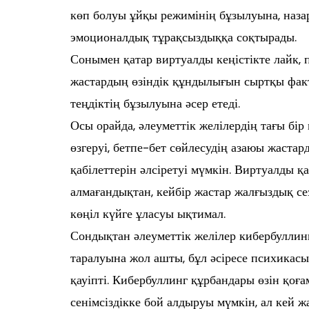
көп болуы ұйқы режимінің бұзылуына, назар
эмоционалдық тұрақсыздыққа соқтырады.
Сонымен қатар виртуалды кеңістікте лайк, 
жастардың өзіндік құндылығын сыртқы факто
теңдіктің бұзылуына әсер етеді.
Осы орайда, әлеуметтік желілердің тағы б
өзгеруі, бетпе-бет сөйлесудің азаюы жаста
қабілеттерін әлсіретуі мүмкін. Виртуалды
алмағандықтан, кейбір жастар жалғыздық сез
көңіл күйге ұласуы ықтимал.
Сондықтан әлеуметтік желілер кибербуллинг
таралуына жол ашты, бұл әсіресе психикасы
қауіпті. Кибербуллинг құрбандары өзін қоғ
сенімсіздікке бой алдыруы мүмкін, ал кей 