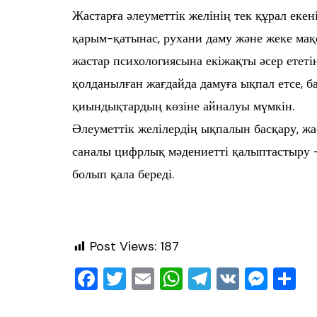
Жастарға әлеуметтік желінің тек құрал еке
қарым-қатынас, рухани даму және жеке мақс
жастар психологиясына екіжақты әсер ететі
қолданылған жағдайда дамуға ықпал етсе, б
қиындықтардың көзіне айналуы мүмкін.
Әлеуметтік желілердің ықпалын басқару, ж
саналы цифрлық мәдениетті қалыптастыру – 
болып қала береді.
Post Views:
187
F
T
E
W
T
V
M
О
a
wi
m
h
el
K
e
т