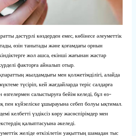
атты дәстүрлі көздерден емес, көбінесе әлеуметтік
тады, өзін танытады және қоғамдағы орнын
індіктерге жол ашса, екінші жағынан жастар
күрделі факторға айналып отыр.
ақпараттың жылдамдығы мен қолжетімділігі, алайда
үктеме түсіріп, кей жағдайларда теріс салдарға
н өзгелермен салыстыруға бейім келеді, бұл өз-
дық пен күйзеліске ұшырауына себеп болуы ықтимал.
әдемі келбетті үздіксіз көру жасөспірімдер мен
екстердің қалыптасуына әкеледі.
еуметтік желіде өткізілетін уақыттың шамадан тыс