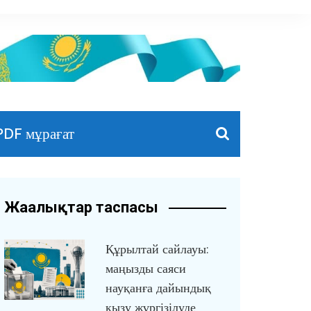
PDF мұрағат
Жаңалықтар таспасы
Құрылтай сайлауы:
маңызды саяси
науқанға дайындық
қызу жүргізілуде