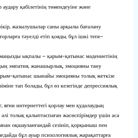
 аудару қабілетінің төмендеуіне және
пікір, жазылушылар саны арқылы бағалану
рларға тәуелді етіп қояды, бұл ішкі тепе-
ір маңызды ықпалы – қарым-қатынас мәдениетінің
рдың эмпатия, жанашырлық, эмоцияны тану
 қарым-қатынас шынайы эмоцияны толық жеткізе
іміне тап болады, бұл өз кезегінде депрессиялық
, яғни интернеттегі қорлау мен қудалаудың
 әлі толық қалыптаспаған жасөспірімдер үшін аса
амнан оқшауланғандай сезініп, қорқыныш пен
жағдайда бұл ауыр психологиялық жарақаттарға