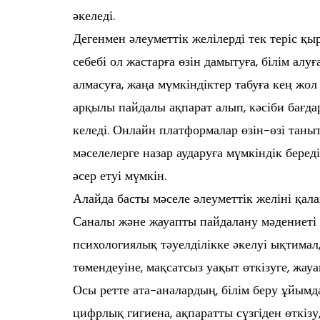
әкеледі.
Дегенмен әлеуметтік желілерді тек теріс қы
себебі ол жастарға өзін дамытуға, білім алу
алмасуға, жаңа мүмкіндіктер табуға кең жол
арқылы пайдалы ақпарат алып, кәсіби бағда
келеді. Онлайн платформалар өзін-өзі таныт
мәселелерге назар аударуға мүмкіндік бере
әсер етуі мүмкін.
Алайда басты мәселе әлеуметтік желіні қал
Саналы және жауапты пайдалану мәдениеті 
психологиялық тәуелділікке әкелуі ықтима
төмендеуіне, мақсатсыз уақыт өткізуге, жауа
Осы ретте ата-аналардың, білім беру ұйым
цифрлық гигиена, ақпаратты сүзгіден өткіз