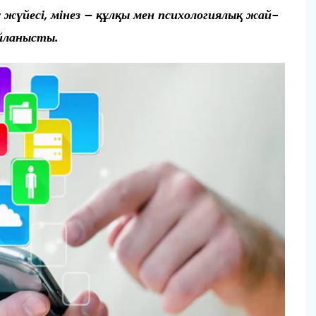
у жүйесі, мінез – құлқы мен психологиялық жай-
айланысты.