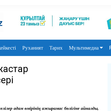
ейкесті
Руханият
Тарих
Мультимедиа
Фото
 жастар
Видео
ері
елілер адам өмірінің ажырамас бөлігіне айналды,