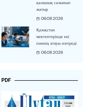
қалашық салынып
жатыр
06.08.2026
Қазақстан
мектептерінде екі
пәннің атауы өзгереді
06.08.2026
PDF