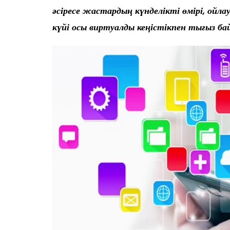
әсіресе жастардың күнделікті өмірі, ойла
күйі осы виртуалды кеңістікпен тығыз б