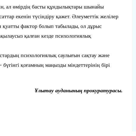
нін, ал өмірдің басты құндылықтары шынайы
аттар екенін түсіндіру қажет. Әлеуметтік желілер
н қуатты фактор болып табылады, ол дұрыс
ақылаусыз қалған кезде психологиялық
астардың психологиялық саулығын сақтау және
бүгінгі қоғамның маңызды міндеттерінің бірі
Ұлытау ауданының прокуратурасы.
п