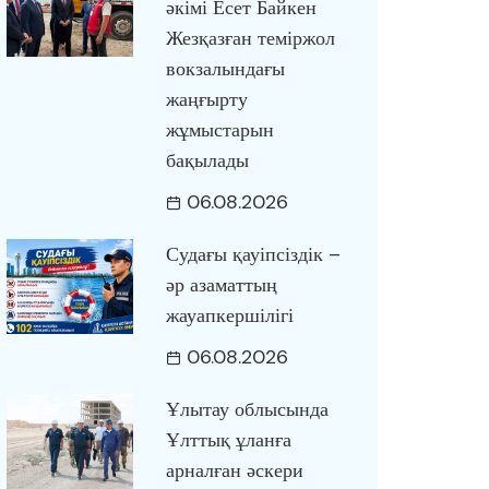
әкімі Есет Байкен
Жезқазған теміржол
вокзалындағы
жаңғырту
жұмыстарын
бақылады
06.08.2026
Судағы қауіпсіздік –
әр азаматтың
жауапкершілігі
06.08.2026
Ұлытау облысында
Ұлттық ұланға
арналған әскери