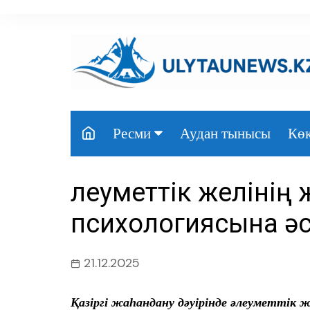
перейти
к
содержанию
Аудан тынысы
Көк
Ресми
Президент
Әлеуметтік желінің
Үкімет
психологиясына әс
Парламент
Облыс әкімдігі
21.12.2025
Өңір басшылығы
Қазіргі жаһандану дәуірінде әлеуметтік ж