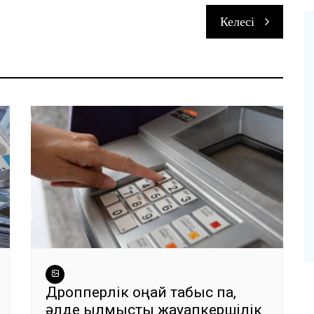
Келесі
и
Дропперлік оңай табыс па,
әлде қылмыстық жауапкершілік