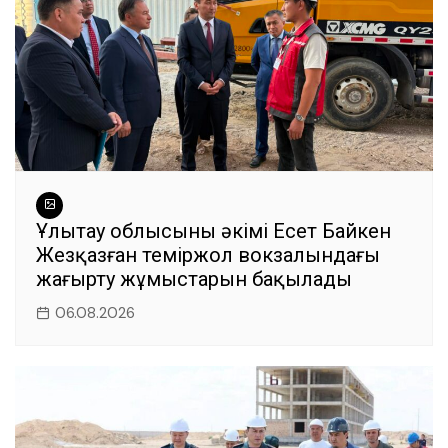
Ұлытау облысының әкімі Есет Байкен
Жезқазған теміржол вокзалындағы
жаңғырту жұмыстарын бақылады
06.08.2026