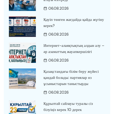
06.08.2026
Қауіп төнген жағдайда қайда жүгіну
керек?
06.08.2026
Интернет-алаяқтықтың алдын алу –
әр азаматтың жауапкершілігі
06.08.2026
Қазақстандағы білім беру жүйесі
қандай болады: партиялар өз
ұсыныстарын таныстырды
06.08.2026
Құрылтай сайлауы туралы сіз
білуіңіз керек 10 дерек