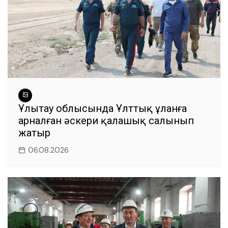
Ұлытау облысында Ұлттық ұланға
арналған әскери қалашық салынып
жатыр
06.08.2026