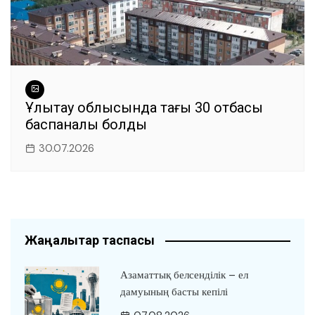
Ұлытау облысында тағы 30 отбасы
баспаналы болды
30.07.2026
Жаңалықтар таспасы
Азаматтық белсенділік – ел
дамуының басты кепілі