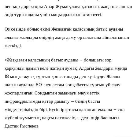
пен қор директоры Анар Жұмағұлова қатысып, жаңа нысанның
өңір тұрғындары үшін маңыздылығын атап өтті.
Өз сөзінде облыс әкімі Жезқазған қаласының батыс ауданы
алдағы жылдары өңірдің жаңа даму орталығына айналатынын
жеткізді.
«Жезқазған қаласының батыс ауданы – болашағы зор,
қарқынды дамып келе жатқан аумақ. Алдағы жылдары мұнда
18 мыңға жуық тұрғын қоныстанады деп күтілуде. Жалпы
шағын ауданда 80-нен астам көпқабатты тұрғын үй салу
жоспарланған. Сондықтан заманауи әлеуметтік
инфрақұрылымды қатар дамыту – біздің басты
міндеттеріміздің бірі. Бүгін іргетасы қаланған емхана – сол
жүйелі жұмыстың нақты нәтижесі», – деді өңір басшысы
Дастан Рыспеков.