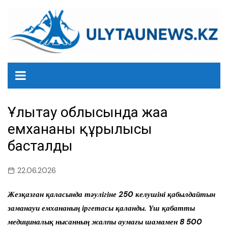
перейти
к
содержанию
Ұлытау облысында жаңа
емхананың құрылысы
басталды
22.06.2026
Жезқазған қаласында тәулігіне 250 келушіні қабылдайтын
заманауи емхананың іргетасы қаланды. Үш қабатты
медициналық нысанның жалпы аумағы шамамен 8 500