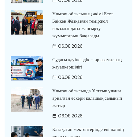
07.08.2026
Ұлытау облысының әкімі Есет
Байкен Жезқазған теміржол
вокзалындағы жаңғырту
жұмыстарын бақылады
06.08.2026
Судағы қауіпсіздік – әр азаматтың
жауапкершілігі
06.08.2026
Ұлытау облысында Ұлттық ұланға
арналған әскери қалашық салынып
жатыр
06.08.2026
Қазақстан мектептерінде екі пәннің
атауы өзгереді