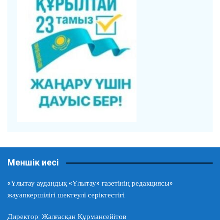
Меншік иесі
«Ұлытау аудандық «Ұлытау» газетінің редакциясы»
жауапкершілігі шектеулі серіктестігі
Директор: Жалғасқан Құрмансейітов