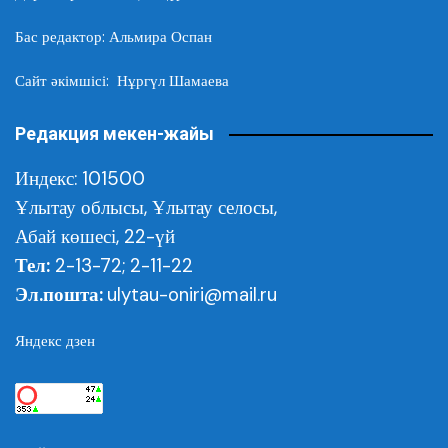
Бас редактор: Альмира Оспан
Сайт әкімшісі: Нұргүл Шамаева
Редакция мекен-жайы
Индекс: 101500
Ұлытау облысы,
Ұлытау селосы,
Абай көшесі, 22-үй
Тел:
2-13-72; 2-11-22
Эл.пошта:
ulytau-oniri@mail.ru
Яндекс дзен