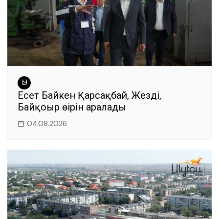
Есет Байкен Қарсақбай, Жезді,
Байқоңыр өңірін аралады
04.08.2026