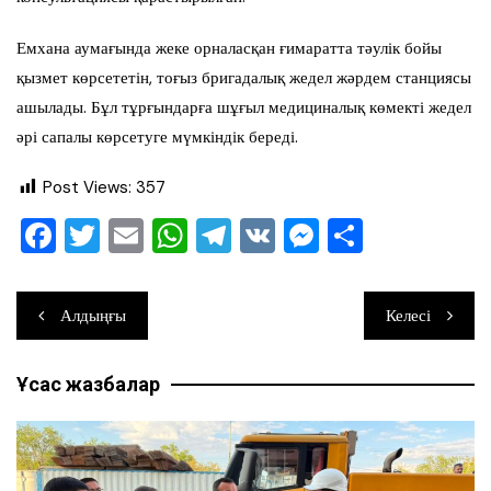
Емхана аумағында жеке орналасқан ғимаратта тәулік бойы
қызмет көрсететін, тоғыз бригадалық жедел жәрдем станциясы
ашылады. Бұл тұрғындарға шұғыл медициналық көмекті жедел
әрі сапалы көрсетуге мүмкіндік береді.
Post Views:
357
F
T
E
W
T
V
M
О
a
wi
m
h
el
K
e
тп
c
tt
ai
at
e
ss
ра
Навигация
Алдыңғы
Келесі
e
er
l
s
gr
e
ви
по
b
A
a
n
ть
Ұқсас жазбалар
записям
o
p
m
g
o
p
er
k