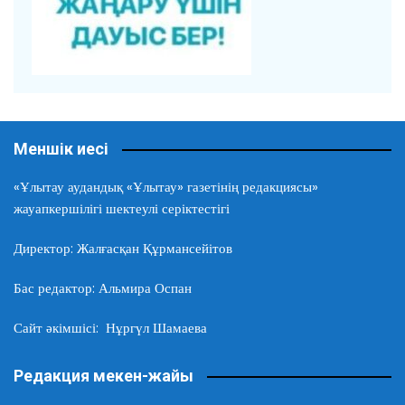
Меншік иесі
«Ұлытау аудандық «Ұлытау» газетінің редакциясы»
жауапкершілігі шектеулі серіктестігі
Директор: Жалғасқан Құрмансейітов
Бас редактор: Альмира Оспан
Сайт әкімшісі: Нұргүл Шамаева
Редакция мекен-жайы