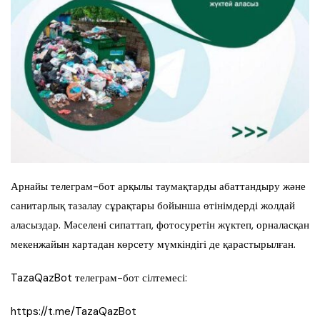
Арнайы телеграм-бот арқылы таумақтарды абаттандыру және
санитарлық тазалау сұрақтары бойынша өтінімдерді жолдай
аласыздар. Мәселені сипаттап, фотосуретін жүктеп, орналасқан
мекенжайын картадан көрсету мүмкіндігі де қарастырылған.
TazaQazBot телеграм-бот сілтемесі:
https://t.me/TazaQazBot