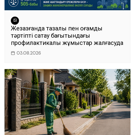
Жезқазғанда тазалық пен қоғамдық
тәртіпті сақтау бағытындағы
профилактикалық жұмыстар жалғасуда
03.08.2026