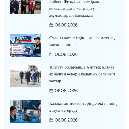
Байкен Жезқазған теміржол
вокзалындағы жаңғырту
жұмыстарын бақылады
06.08.2026
Судағы қауіпсіздік – әр азаматтың
жауапкершілігі
06.08.2026
Ұлытау облысында Ұлттық ұланға
арналған әскери қалашық салынып
жатыр
06.08.2026
Қазақстан мектептерінде екі пәннің
атауы өзгереді
06.08.2026