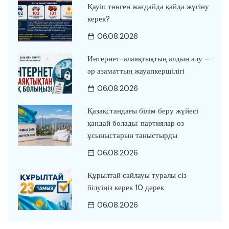
Қауіп төнген жағдайда қайда жүгіну
керек?
06.08.2026
Интернет-алаяқтықтың алдын алу –
әр азаматтың жауапкершілігі
06.08.2026
Қазақстандағы білім беру жүйесі
қандай болады: партиялар өз
ұсыныстарын таныстырды
06.08.2026
Құрылтай сайлауы туралы сіз
білуіңіз керек 10 дерек
06.08.2026