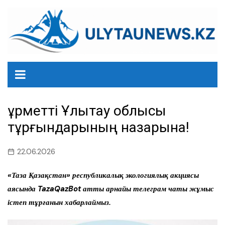
перейти
к
содержанию
Құрметті Ұлытау облысы
тұрғындарының назарына!
22.06.2026
«Таза Қазақстан» республикалық экологиялық акциясы
аясында TazaQazBot атты арнайы телеграм чаты жұмыс
істеп тұрғанын хабарлаймыз.