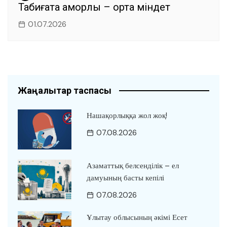
Табиғатқа қамқорлық – ортақ міндет
01.07.2026
Жаңалықтар таспасы
Нашақорлыққа жол жоқ!
07.08.2026
Азаматтық белсенділік – ел
дамуының басты кепілі
07.08.2026
Ұлытау облысының әкімі Есет