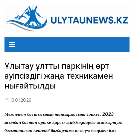
перейти
к
содержанию
Ұлытау ұлттық паркінің өрт
қауіпсіздігі жаңа техникамен
нығайтылды
13.01.2026
Мемлекет басшысының тапсырмасына сәйкес, 2023
жылдан бастап өртке қарсы жабдықтарды жаңғыртуға
бағытталған кешенді бағдарлама кезең-кезеңімен іске