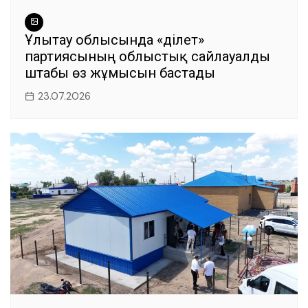
Ұлытау облысында «Әділет»
партиясының облыстық сайлауалды
штабы өз жұмысын бастады
23.07.2026