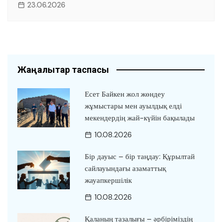
23.06.2026
Жаңалықтар таспасы
Есет Байкен жол жөндеу
жұмыстары мен ауылдық елді
мекендердің жай-күйін бақылады
10.08.2026
Бір дауыс – бір таңдау: Құрылтай
сайлауындағы азаматтық
жауапкершілік
10.08.2026
Қаланың тазалығы – әрбіріміздің