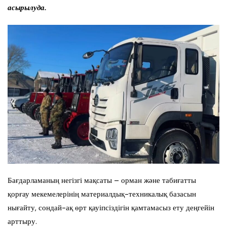
асырылуда.
Бағдарламаның негізгі мақсаты – орман және табиғатты
қорғау мекемелерінің материалдық-техникалық базасын
нығайту, сондай-ақ өрт қауіпсіздігін қамтамасыз ету деңгейін
арттыру.