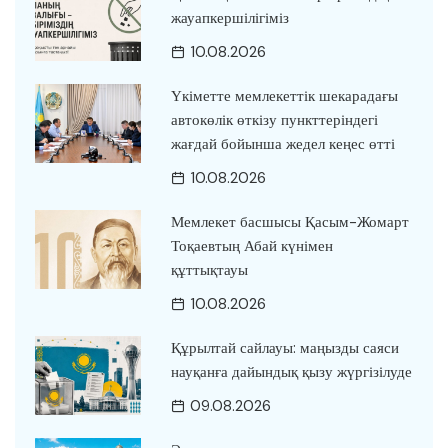
жауапкершілігіміз
10.08.2026
Үкіметте мемлекеттік шекарадағы
автокөлік өткізу пункттеріндегі
жағдай бойынша жедел кеңес өтті
10.08.2026
Мемлекет басшысы Қасым-Жомарт
Тоқаевтың Абай күнімен
құттықтауы
10.08.2026
Құрылтай сайлауы: маңызды саяси
науқанға дайындық қызу жүргізілуде
09.08.2026