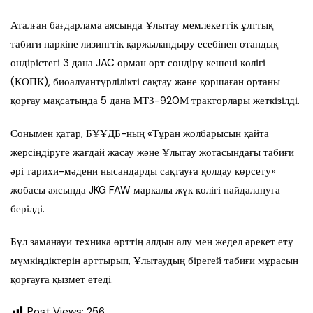
Аталған бағдарлама аясында Ұлытау мемлекеттік ұлттық
табиғи паркіне лизингтік қаржыландыру есебінен отандық
өндірістегі 3 дана JAC орман өрт сөндіру кешені көлігі
(КОПК), биоалуантүрлілікті сақтау және қоршаған ортаны
қорғау мақсатында 5 дана МТЗ-920М тракторлары жеткізілді.
Сонымен қатар, БҰҰДБ-ның «Тұран жолбарысын қайта
жерсіндіруге жағдай жасау және Ұлытау жотасындағы табиғи
әрі тарихи-мәдени нысандарды сақтауға қолдау көрсету»
жобасы аясында JKG FAW маркалы жүк көлігі пайдалануға
берілді.
Бұл заманауи техника өрттің алдын алу мен жедел әрекет ету
мүмкіндіктерін арттырып, Ұлытаудың бірегей табиғи мұрасын
қорғауға қызмет етеді.
Post Views:
256