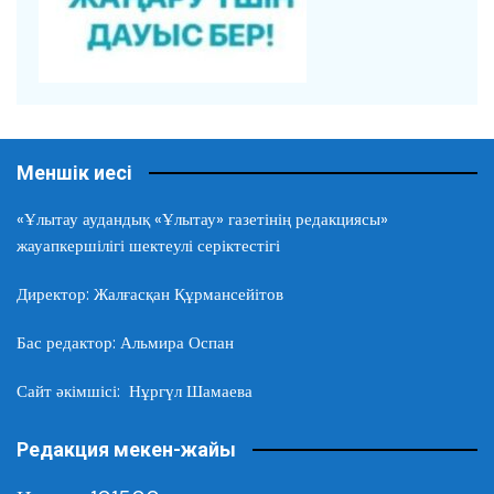
Меншік иесі
«Ұлытау аудандық «Ұлытау» газетінің редакциясы»
жауапкершілігі шектеулі серіктестігі
Директор: Жалғасқан Құрмансейітов
Бас редактор: Альмира Оспан
Сайт әкімшісі: Нұргүл Шамаева
Редакция мекен-жайы