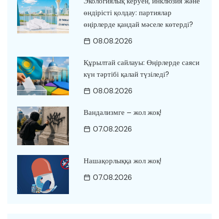
Экологиялық керуен, инклюзия және
өндірісті қолдау: партиялар
өңірлерде қандай мәселе көтерді?
08.08.2026
Құрылтай сайлауы: Өңірлерде саяси
күн тәртібі қалай түзіледі?
08.08.2026
Вандализмге – жол жоқ!
07.08.2026
Нашақорлыққа жол жоқ!
07.08.2026