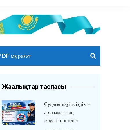
PDF мұрағат
Жаңалықтар таспасы
Судағы қауіпсіздік –
әр азаматтың
жауапкершілігі