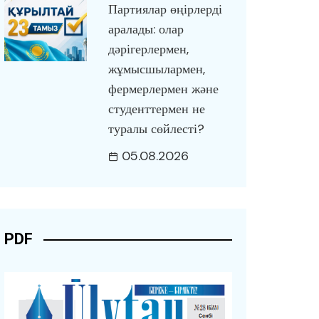
Партиялар өңірлерді
аралады: олар
дәрігерлермен,
жұмысшылармен,
фермерлермен және
студенттермен не
туралы сөйлесті?
05.08.2026
PDF