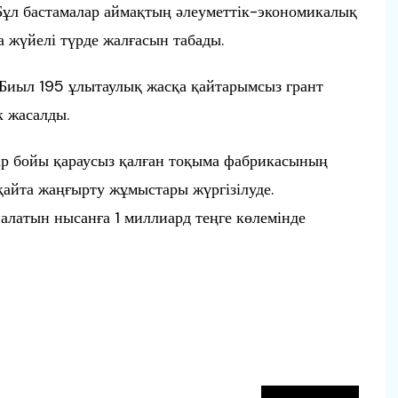
Бұл бастамалар аймақтың әлеуметтік-экономикалық
да жүйелі түрде жалғасын табады.
. Биыл 195 ұлытаулық жасқа қайтарымсыз грант
к жасалды.
ар бойы қараусыз қалған тоқыма фабрикасының
қайта жаңғырту жұмыстары жүргізілуде.
налатын нысанға 1 миллиард теңге көлемінде
п