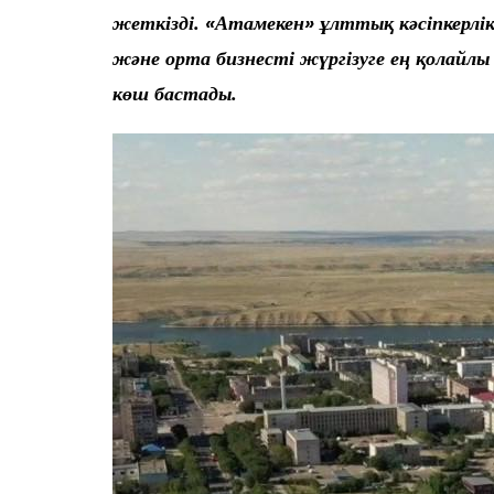
жеткізді. «Атамекен» ұлттық кәсіпкерлік
және орта бизнесті жүргізуге ең қолайл
көш бастады.