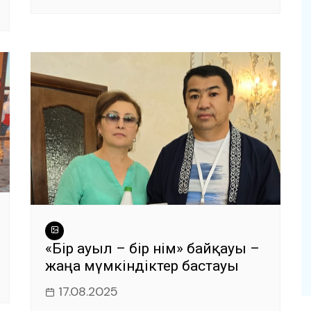
«Бір ауыл – бір өнім» байқауы –
жаңа мүмкіндіктер бастауы
17.08.2025