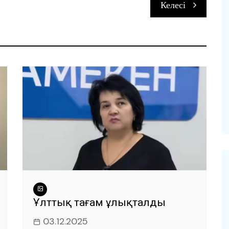
Келесі
и
Ұлттық тағам ұлықталды
03.12.2025