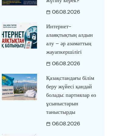
жүгіну керек?
06.08.2026
Интернет-
алаяқтықтың алдын
алу – әр азаматтың
жауапкершілігі
06.08.2026
Қазақстандағы білім
беру жүйесі қандай
болады: партиялар өз
ұсыныстарын
таныстырды
06.08.2026