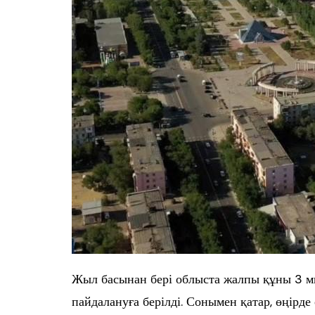
Жыл басынан бері облыста жалпы құны 3 ми
пайдалануға берілді. Сонымен қатар, өңір