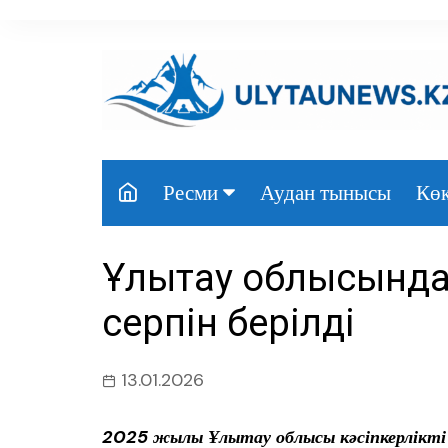
перейти
к
содержанию
Аудан тынысы
Көк
Ресми
Президент
Ұлытау облысында 
Үкімет
серпін берілді
Парламент
Облыс әкімдігі
13.01.2026
Өңір басшылығы
2025 жылы Ұлытау облысы кәсіпкерлікт