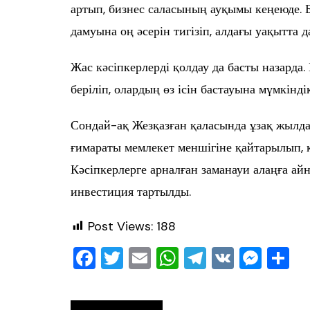
артып, бизнес саласының ауқымы кеңеюде. 
дамуына оң әсерін тигізіп, алдағы уақытта 
Жас кәсіпкерлерді қолдау да басты назарда
беріліп, олардың өз ісін бастауына мүмкінді
Сондай-ақ Жезқазған қаласында ұзақ жылд
ғимараты мемлекет меншігіне қайтарылып, 
Кәсіпкерлерге арналған заманауи алаңға ай
инвестиция тартылды.
Post Views:
188
F
T
E
W
T
V
M
О
a
wi
m
h
el
K
e
т
c
tt
ai
at
e
ss
ра