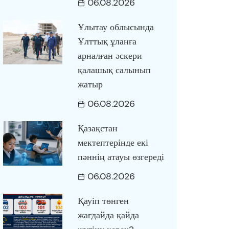
06.08.2026
Ұлытау облысында
Ұлттық ұланға
арналған әскери
қалашық салынып
жатыр
06.08.2026
Қазақстан
мектептерінде екі
пәннің атауы өзгереді
06.08.2026
Қауіп төнген
жағдайда қайда