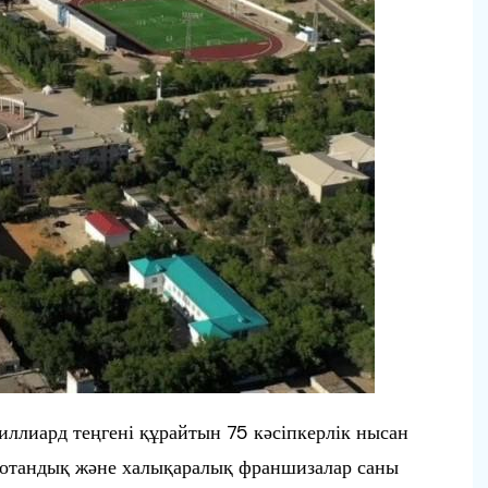
ллиард теңгені құрайтын 75 кәсіпкерлік нысан
де отандық және халықаралық франшизалар саны