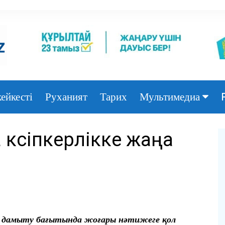
ейкесті
Руханият
Тарих
Мультимедиа
Фото
кәсіпкерлікке жаңа
Видео
і дамыту бағытында жоғары нәтижеге қол