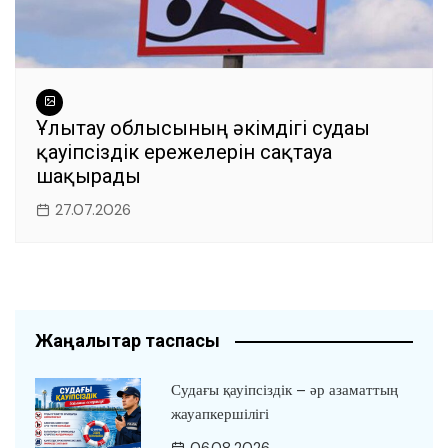
Ұлытау облысының әкімдігі судағы
қауіпсіздік ережелерін сақтауға
шақырады
27.07.2026
Жаңалықтар таспасы
Судағы қауіпсіздік – әр азаматтың
жауапкершілігі