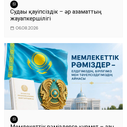
Судағы қауіпсіздік – әр азаматтың
жауапкершілігі
06.08.2026
Мемлекеттік рәміздерге құрмет – заң