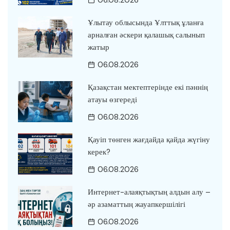
06.08.2026
Ұлытау облысында Ұлттық ұланға
арналған әскери қалашық салынып
жатыр
06.08.2026
Қазақстан мектептерінде екі пәннің
атауы өзгереді
06.08.2026
Қауіп төнген жағдайда қайда жүгіну
керек?
06.08.2026
Интернет-алаяқтықтың алдын алу –
әр азаматтың жауапкершілігі
06.08.2026