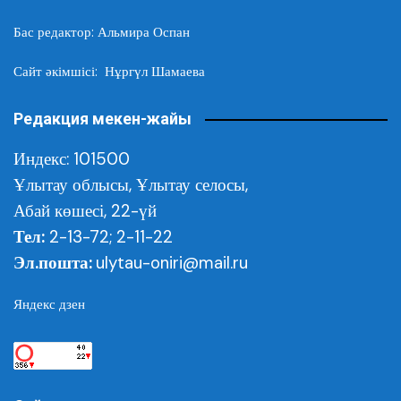
Бас редактор: Альмира Оспан
Сайт әкімшісі: Нұргүл Шамаева
Редакция мекен-жайы
Индекс: 101500
Ұлытау облысы,
Ұлытау селосы,
Абай көшесі, 22-үй
Тел:
2-13-72; 2-11-22
Эл.пошта:
ulytau-oniri@mail.ru
Яндекс дзен