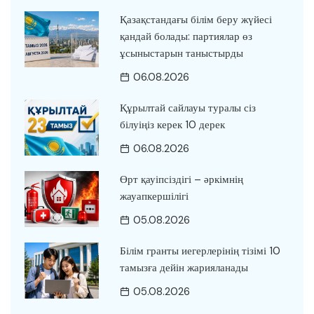
Қазақстандағы білім беру жүйесі
қандай болады: партиялар өз
ұсыныстарын таныстырды
06.08.2026
Құрылтай сайлауы туралы сіз
білуіңіз керек 10 дерек
06.08.2026
Өрт қауіпсіздігі – әркімнің
жауапкершілігі
05.08.2026
Білім гранты иегерлерінің тізімі 10
тамызға дейін жарияланады
05.08.2026