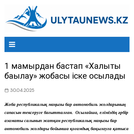
перейти
к
содержанию
1 мамырдан бастап «Халықтық
бақылау» жобасы іске қосылады
30.04.2025
Жоба республикалық маңызы бар автомобиль жолдарының
сапасын тексеруге бағытталған. Осылайша, еліміздің әрбір
азаматы салынып жатқан республикалық маңызы бар
автомобиль жолдары бойынша қоғамдық бақылауға қатыса