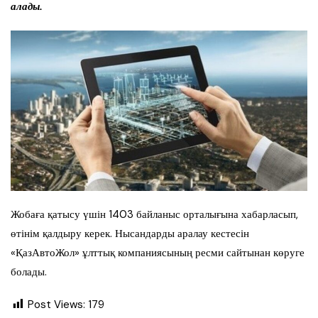
алады.
Жобаға қатысу үшін 1403 байланыс орталығына хабарласып,
өтінім қалдыру керек. Нысандарды аралау кестесін
«ҚазАвтоЖол» ұлттық компаниясының ресми сайтынан көруге
болады.
Post Views:
179