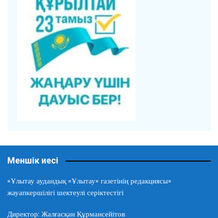
Меншік иесі
«Ұлытау аудандық «Ұлытау» газетінің редакциясы»
жауапкершілігі шектеулі серіктестігі
Директор: Жалғасқан Құрмансейітов