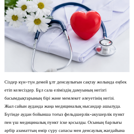
Сіздер күн-түн демей ұлт денсаулығын сақтау жолында еңбек
етіп келесіздер. Бұл сала еліміздің дамуының негізгі
басымдықтарының бірі және мемлекет әлеуетінің негізі.
Жыл сайын ауданда жаңа медициналық нысандар ашылуда.
Бүгінде аудан бойынша тоғыз фельдшерлік-акушерлік пункт
пен үш медициналық пункт іске қосылды. Осының барлығы
әрбір азаматтың өмір сүру сапасы мен денсаулық жағдайына