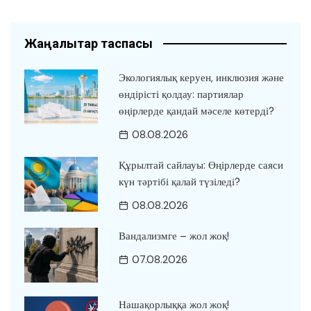
Жаңалықтар таспасы
Экологиялық керуен, инклюзия және
өндірісті қолдау: партиялар
өңірлерде қандай мәселе көтерді?
08.08.2026
Құрылтай сайлауы: Өңірлерде саяси
күн тәртібі қалай түзіледі?
08.08.2026
Вандализмге – жол жоқ!
07.08.2026
Нашақорлыққа жол жоқ!