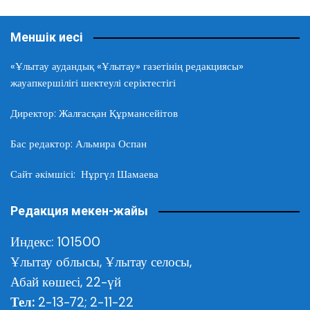
Меншік иесі
«Ұлытау аудандық «Ұлытау» газетінің редакциясы»
жауапкершілігі шектеулі серіктестігі
Директор: Жалғасқан Құрмансейітов
Бас редактор: Альмира Оспан
Сайт әкімшісі: Нұргүл Шамаева
Редакция мекен-жайы
Индекс: 101500
Ұлытау облысы,
Ұлытау селосы,
Абай көшесі, 22-үй
Тел:
2-13-72; 2-11-22