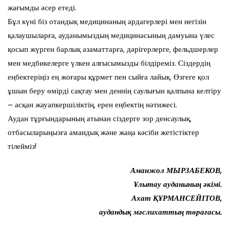
жағымды әсер етеді.
Бұл күні біз отандық медицинаның ардагерлері мен негізін
қалаушыларға, ауданымыздың медицинасының дамуына үлес
қосып жүрген барлық азаматтарға, дәрігерлерге, фельдшерлер
мен медбикелерге үлкен алғысымызды білдіреміз. Сіздердің
еңбектеріңіз ең жоғары құрмет пен сыйға лайық. Өзгеге қол
ұшын беру өмірді сақтау мен деннің саулығын қалпына келтіру
– асқан жауапкершіліктің, ерен еңбектің нәтижесі.
Аудан тұрғындарының атынан сіздерге зор денсаулық,
отбасыларыңызға амандық және жаңа кәсіби жетістіктер
тілейміз!
Аманжол МЫРЗАБЕКОВ,
Ұлытау ауданының әкімі.
Ахат ҚҰРМАНСЕЙІТОВ,
аудандық мәслихаттың төрағасы.