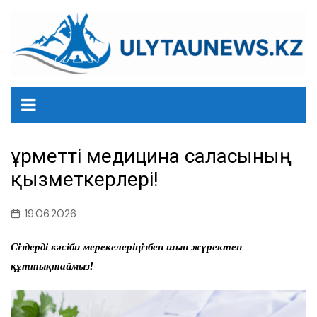
перейти
к
содержанию
Құрметті медицина саласының
қызметкерлері!
19.06.2026
Сіздерді кәсіби мерекелеріңізбен шын жүректен
құттықтаймыз!