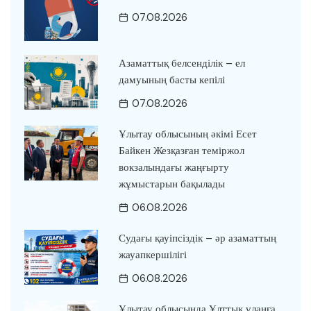
07.08.2026
Азаматтық белсенділік – ел
дамуының басты кепілі
07.08.2026
Ұлытау облысының әкімі Есет
Байкен Жезқазған теміржол
вокзалындағы жаңғырту
жұмыстарын бақылады
06.08.2026
Судағы қауіпсіздік – әр азаматтың
жауапкершілігі
06.08.2026
Ұлытау облысында Ұлттық ұланға