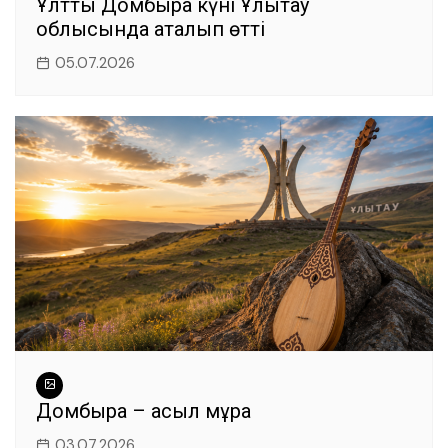
Ұлттық Домбыра күні Ұлытау
облысында аталып өтті
05.07.2026
Домбыра – асыл мұра
03.07.2026