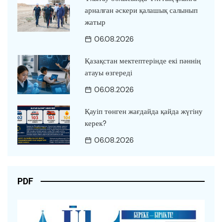
арналған әскери қалашық салынып
жатыр
06.08.2026
Қазақстан мектептерінде екі пәннің
атауы өзгереді
06.08.2026
Қауіп төнген жағдайда қайда жүгіну
керек?
06.08.2026
PDF