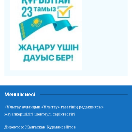
Меншік иесі
«Ұлытау аудандық «Ұлытау» газетінің редакциясы»
жауапкершілігі шектеулі серіктестігі
Директор: Жалғасқан Құрмансейітов