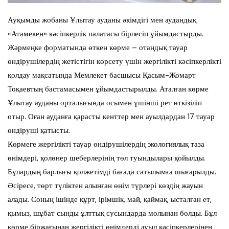
Ауқымды жобаны Ұлытау ауданы әкімдігі мен аудандық
«Атамекен» кәсіпкерлік палатасы бірлесіп ұйымдастырды.
Жәрмеңке форматында өткен көрме – отандық тауар
өндірушілердің жетістігін көрсету үшін жергілікті кәсіпкерлікті
қолдау мақсатында Мемлекет басшысы Қасым-Жомарт
Тоқаевтың бастамасымен ұйымдастырылды. Аталған көрме
Ұлытау ауданы орталығында осымен үшінші рет өткізіліп
отыр. Оған ауданға қарасты кенттер мен ауылдардан 17 тауар
өндіруші қатысты.
Көрмеге жергілікті тауар өндірушілердің экологиялық таза
өнімдері, қолөнер шеберлерінің төл туындылары қойылды.
Бұлардың барлығы қолжетімді бағада сатылымға шығарылды.
Әсіресе, төрт түліктен алынған өнім түрлері көздің жауын
алады. Соның ішінде құрт, ірімшік, май, қаймақ, ысталған ет,
қымыз, шұбат сынды ұлттық сусындарда молынан болды. Бұл
көрме біржағынан жергілікті өнімдерді ауыл кәсіпкерлерінен