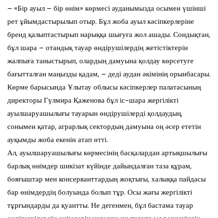
– «Бір ауыл – бір өнім» көрмесі ауданымызда осымен үшінші
рет ұйымдастырылып отыр. Бұл жоба ауыл кәсіпкерлеріне
бренд қалыптастырып нарыққа шығуға жол ашады. Сондықтан,
бұл шара – отандық тауар өндірушілердің жетістіктерін
жалпыға таныстырып, олардың дамуына қолдау көрсетуге
бағытталған маңызды қадам, – деді аудан әкімінің орынбасары.
Көрме барысында Ұлытау облысы кәсіпкерлер палатасының
директоры Гүлмира Қаженова бұл іс-шара жергілікті
ауылшаруашылығы тауарын өндірушілерді қолдаудың,
сонымен қатар, аграрлық сектордың дамуына оң әсер ететін
ауқымды жоба екенін атап өтті.
Ал, ауылшаруашылығы көрмесінің басқалардан артықшылығы
барлық өнімдер шикізат күйінде дайындалған таза құрам,
бояғыштар мен консерванттардың жоқтығы, халыққа пайдасы
бар өнімдердің болуында болып тұр. Осы жағы жергілікті
тұрғындарды да қуантты. Не дегенмен, бұл бастама тауар