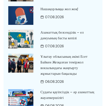
Нашақорлыққа жол жоқ!
07.08.2026
Азаматтық белсенділік – ел
дамуының басты кепілі
07.08.2026
Ұлытау облысының әкімі Есет
Байкен Жезқазған теміржол
вокзалындағы жаңғырту
жұмыстарын бақылады
06.08.2026
Судағы қауіпсіздік – әр азаматтың
жауапкершілігі
06.08.2026