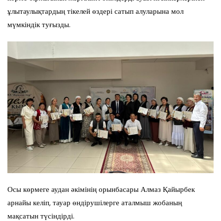
ұлытаулықтардың тікелей өздері сатып алуларына мол
мүмкіндік туғызды.
Осы көрмеге аудан әкімінің орынбасары Алмаз Қайырбек
арнайы келіп, тауар өндірушілерге аталмыш жобаның
мақсатын түсіндірді.