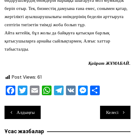
өндірушілердің өнімдерін нарыққа шығаруға мол мүмкіндік
беріп отыр. Тек, бизнестің дамуына ғана емес, сонымен қатар,
жергілікті ауылшарушылығы өнімдерінің беделін арттыруға
септігін тигізетін тиімді жоба болып тұр.
Айта кетейік, бұл жолы да байқауға қатысқан барлық
қатысушыларға арнайы сыйлықтармен, Алғыс хаттар
табысталды.
Қайрат ЖҰМАБАЙ.
Post Views:
61
F
T
E
W
T
V
M
О
a
wi
m
h
el
K
e
тп
c
tt
ai
at
e
ss
ра
Навигация
Алдыңғы
Келесі
e
er
l
s
gr
e
ви
по
b
A
a
n
ть
Ұқсас жазбалар
записям