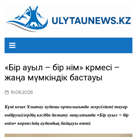
перейти
к
содержанию
«Бір ауыл – бір өнім» көрмесі –
жаңа мүмкіндік бастауы
19.06.2026
Күні кеше Ұлытау ауданы орталығында жергілікті тауар
өндірушілердің кәсібін дамыту мақсатында «Бір ауыл – бір
өнім» көрмесінің аудандық байқауы өтті.