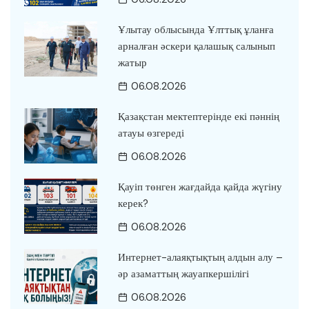
Ұлытау облысында Ұлттық ұланға
арналған әскери қалашық салынып
жатыр
06.08.2026
Қазақстан мектептерінде екі пәннің
атауы өзгереді
06.08.2026
Қауіп төнген жағдайда қайда жүгіну
керек?
06.08.2026
Интернет-алаяқтықтың алдын алу –
әр азаматтың жауапкершілігі
06.08.2026