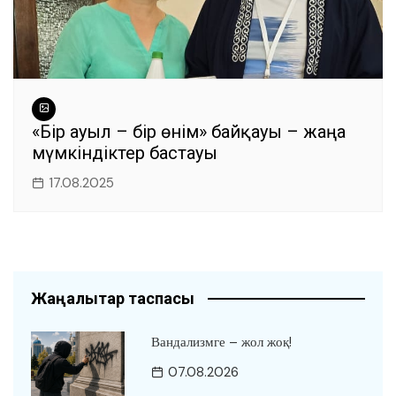
«Бір ауыл – бір өнім» байқауы – жаңа
мүмкіндіктер бастауы
17.08.2025
Жаңалықтар таспасы
Вандализмге – жол жоқ!
07.08.2026