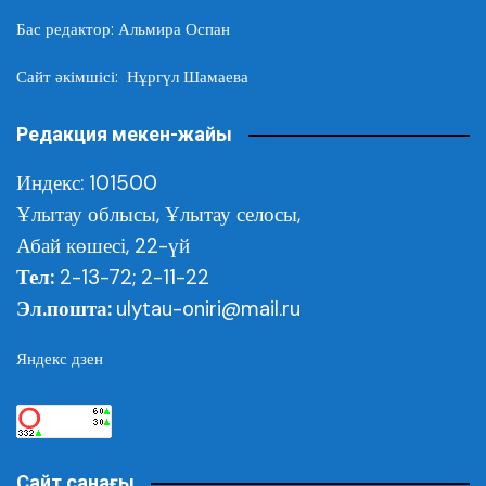
Бас редактор: Альмира Оспан
Сайт әкімшісі: Нұргүл Шамаева
Редакция мекен-жайы
Индекс: 101500
Ұлытау облысы,
Ұлытау селосы,
Абай көшесі, 22-үй
Тел:
2-13-72; 2-11-22
Эл.пошта:
ulytau-oniri@mail.ru
Яндекс дзен
Сайт санағы