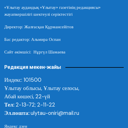
«Ұлытау аудандық «Ұлытау» газетінің редакциясы»
жауапкершілігі шектеулі серіктестігі
Директор: Жалғасқан Құрмансейітов
Бас редактор: Альмира Оспан
Сайт әкімшісі: Нұргүл Шамаева
Редакция мекен-жайы
Индекс: 101500
Ұлытау облысы,
Ұлытау селосы,
Абай көшесі, 22-үй
Тел:
2-13-72; 2-11-22
Эл.пошта:
ulytau-oniri@mail.ru
Яндекс дзен