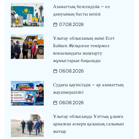
Азаматтық белсенділік – ел
дамуының басты кепілі
07.08.2026
Ұлытау облысының әкімі Есет
Байкен Жезқазған теміржол
вокзалындағы жаңғырту
жұмыстарын бақылады
06.08.2026
Судағы қауіпсіздік – әр азаматтың
жауапкершілігі
06.08.2026
Ұлытау облысында Ұлттық ұланға
арналған әскери қалашық салынып
жатыр