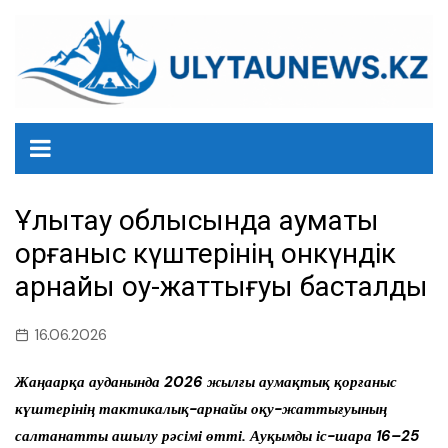
перейти
к
содержанию
Ұлытау облысында аумақтық
қорғаныс күштерінің онкүндік
арнайы оқу-жаттығуы басталды
16.06.2026
Жаңаарқа ауданында 2026 жылғы аумақтық қорғаныс
күштерінің тактикалық-арнайы оқу-жаттығуының
салтанатты ашылу рәсімі өтті. Ауқымды іс-шара 16–25