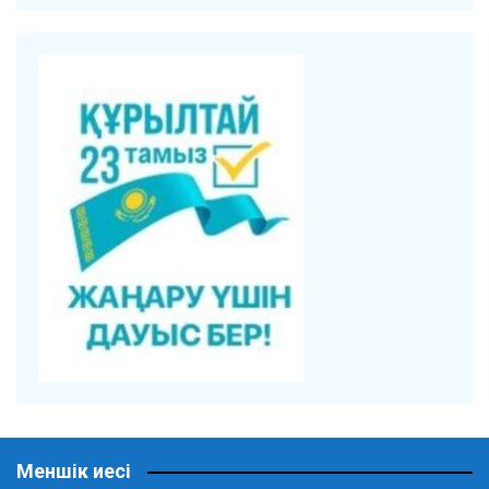
Меншік иесі