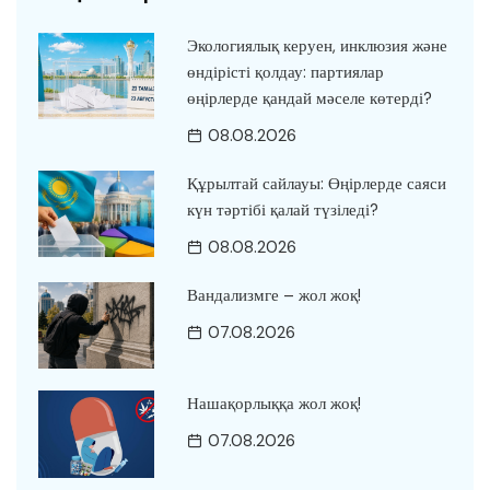
Экологиялық керуен, инклюзия және
өндірісті қолдау: партиялар
өңірлерде қандай мәселе көтерді?
08.08.2026
Құрылтай сайлауы: Өңірлерде саяси
күн тәртібі қалай түзіледі?
08.08.2026
Вандализмге – жол жоқ!
07.08.2026
Нашақорлыққа жол жоқ!
07.08.2026