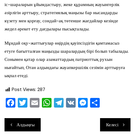
іс-шараларын ұйымдастыру, жеке құрамның жауынгерлік
әзірлігін арттыру, стратегиялық маңызы бар нысандарды
күзету мен қорғау, сондай-ақ төтенше жағдайлар кезінде
жедел әрекет ету дағдылары пысықталады.
Мұндай оқу-жаттығулар өңірдің қауіпсіздігін қамтамасыз
етуге бағытталған маңызды шаралардың бірі болып табылады.
Сонымен қатар олар азаматтардың патриоттық рухын
нығайтып, Отан алдындағы жауапкершілік сезімін арттыруға
ықпал етеді.
Post Views:
287
F
T
E
W
T
V
M
О
a
wi
m
h
el
K
e
тп
c
tt
ai
at
e
ss
ра
Навигация
Алдыңғы
Келесі
e
er
l
s
gr
e
ви