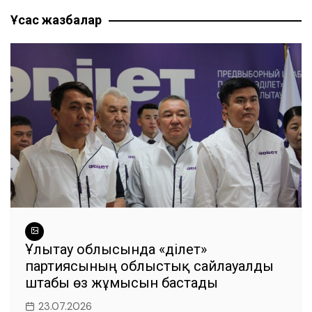
по
b
A
a
n
ть
Ұқсас жазбалар
записям
o
p
m
g
o
p
er
k
Ұлытау облысында «Әділет»
партиясының облыстық сайлауалды
штабы өз жұмысын бастады
23.07.2026