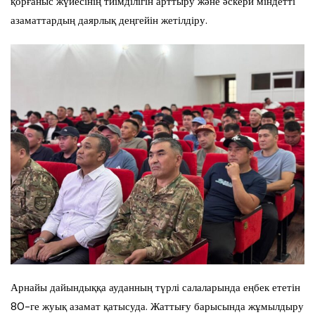
қорғаныс жүйесінің тиімділігін арттыру және әскери міндетті
азаматтардың даярлық деңгейін жетілдіру.
Арнайы дайындыққа ауданның түрлі салаларында еңбек ететін
80-ге жуық азамат қатысуда. Жаттығу барысында жұмылдыру