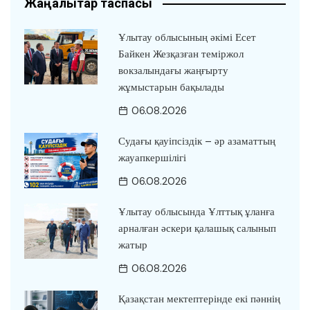
Жаңалықтар таспасы
Ұлытау облысының әкімі Есет
Байкен Жезқазған теміржол
вокзалындағы жаңғырту
жұмыстарын бақылады
06.08.2026
Судағы қауіпсіздік – әр азаматтың
жауапкершілігі
06.08.2026
Ұлытау облысында Ұлттық ұланға
арналған әскери қалашық салынып
жатыр
06.08.2026
Қазақстан мектептерінде екі пәннің