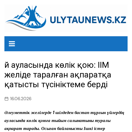
перейти
к
содержанию
Үй ауласында көлік қою: ІІМ
желіде таралған ақпаратқа
қатысты түсініктеме берді
16.06.2026
Әлеуметтік желілерде 1 шілдеден бастап тұрғын үйлердің
ауласында көлік қоюға тыйым салынатыны туралы
ақпарат тарады. Осыған байланысты Ішкі істер