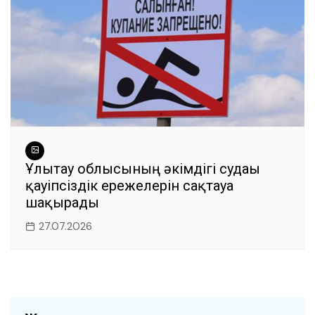
Ұлытау облысының әкімдігі судағы
қауіпсіздік ережелерін сақтауға
шақырады
27.07.2026