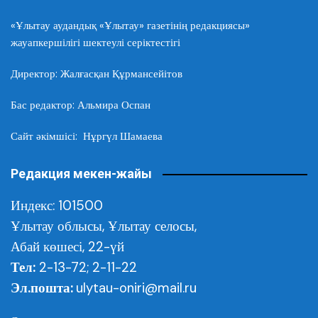
«Ұлытау аудандық «Ұлытау» газетінің редакциясы»
жауапкершілігі шектеулі серіктестігі
Директор: Жалғасқан Құрмансейітов
Бас редактор: Альмира Оспан
Сайт әкімшісі: Нұргүл Шамаева
Редакция мекен-жайы
Индекс: 101500
Ұлытау облысы,
Ұлытау селосы,
Абай көшесі, 22-үй
Тел:
2-13-72; 2-11-22
Эл.пошта:
ulytau-oniri@mail.ru