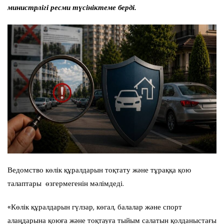
министрлігі ресми түсініктеме берді.
Ведомство көлік құралдарын тоқтату және тұраққа қою
талаптары өзгермегенін мәлімдеді.
«Көлік құралдарын гүлзар, көгал, балалар және спорт
алаңдарына қоюға және тоқтауға тыйым салатын қолданыстағы