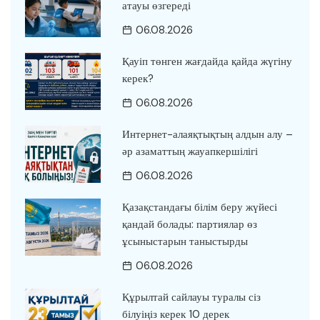
атауы өзгереді
06.08.2026
Қауіп төнген жағдайда қайда жүгіну
керек?
06.08.2026
Интернет-алаяқтықтың алдын алу –
әр азаматтың жауапкершілігі
06.08.2026
Қазақстандағы білім беру жүйесі
қандай болады: партиялар өз
ұсыныстарын таныстырды
06.08.2026
Құрылтай сайлауы туралы сіз
білуіңіз керек 10 дерек