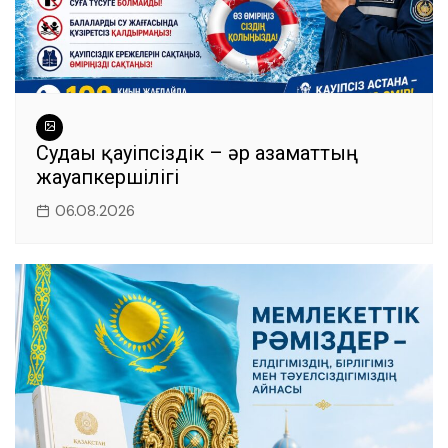
Судағы қауіпсіздік – әр азаматтың
жауапкершілігі
06.08.2026