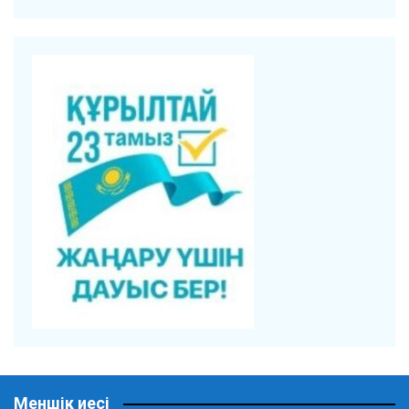
Меншік иесі