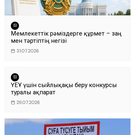
Мемлекеттік рәміздерге құрмет – заң
мен тәртіптің негізі
31.07.2026
ҮЕҰ үшін сыйлықақы беру конкурсы
туралы ақпарат
29.07.2026