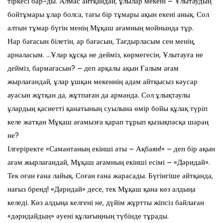
тіркесі бар-ды. Алмас айтқандай, ұлылар мекені – Ұлытаудың
бойтұмары ұлар болса, тағы бір тұмары ақын екені анық. Сол
алтын тұмар бүгін менің Мұқаш ағамның мойнында тұр.
Нар бағасын білетін, ар бағасын, Тағдырласым сен менің,
арналасым. …Ұлар құсқа не дейміз, көрмегесін, Ұлытауға не
дейміз, бармағасын? – деп арқалы ақын Ғалым ағам
жырлағандай, ұлар ұшқан мекеннің адам айтқысыз кәусар
ауасын жұтқан да, жұтпаған да арманда. Сол ұлықтаулы
ұлардың қасиетті қанатының суылына өмір бойы құлақ түріп
келе жатқан Мұқаш ағамызға қарап тұрып қызықпасқа шараң
не?
Ілгеріректе «Самантаның екінші аты – Ақбаян!» – деп бір ақын
ағам жырлағандай, Мұқаш ағамның екінші есімі – «Дәридай».
Тек оған ғана лайық. Соған ғана жарасады. Бүгінгіше айтқанда,
нағыз бренд! «Дәридай» десе, тек Мұқаш қана көз алдыңа
келеді. Көз алдыңа келгені не, дүйім жұртты жіпсіз байлаған
«дәридайдың» әуені құлағыңның түбінде тұрады.