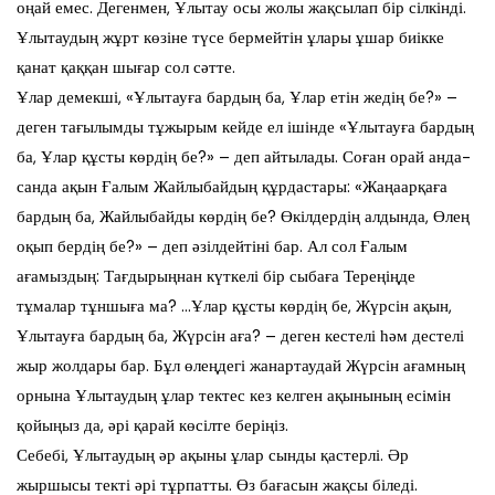
оңай емес. Дегенмен, Ұлытау осы жолы жақсылап бір сілкінді.
Ұлытаудың жұрт көзіне түсе бермейтін ұлары ұшар биікке
қанат қаққан шығар сол сәтте.
Ұлар демекші, «Ұлытауға бардың ба, Ұлар етін жедің бе?» –
деген тағылымды тұжырым кейде ел ішінде «Ұлытауға бардың
ба, Ұлар құсты көрдің бе?» – деп айтылады. Соған орай анда-
санда ақын Ғалым Жайлыбайдың құрдастары: «Жаңаарқаға
бардың ба, Жайлыбайды көрдің бе? Өкілдердің алдында, Өлең
оқып бердің бе?» – деп әзілдейтіні бар. Ал сол Ғалым
ағамыздың: Тағдырыңнан күткелі бір сыбаға Тереңіңде
тұмалар тұншыға ма? …Ұлар құсты көрдің бе, Жүрсін ақын,
Ұлытауға бардың ба, Жүрсін аға? – деген кестелі һәм дестелі
жыр жолдары бар. Бұл өлеңдегі жанартаудай Жүрсін ағамның
орнына Ұлытаудың ұлар тектес кез келген ақынының есімін
қойыңыз да, әрі қарай көсілте беріңіз.
Себебі, Ұлытаудың әр ақыны ұлар сынды қастерлі. Әр
жыршысы текті әрі тұрпатты. Өз бағасын жақсы біледі.