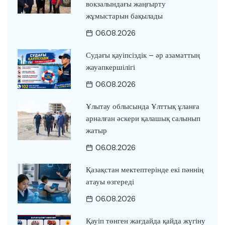
вокзалындағы жаңғырту
жұмыстарын бақылады
06.08.2026
Судағы қауіпсіздік – әр азаматтың
жауапкершілігі
06.08.2026
Ұлытау облысында Ұлттық ұланға
арналған әскери қалашық салынып
жатыр
06.08.2026
Қазақстан мектептерінде екі пәннің
атауы өзгереді
06.08.2026
Қауіп төнген жағдайда қайда жүгіну