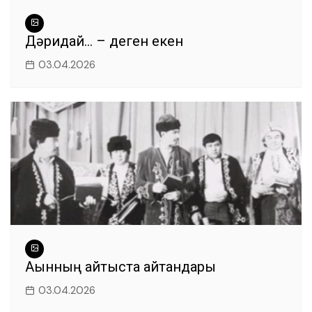
Дәридай… – деген екен
03.04.2026
Ақынның айтыста айтқандары
03.04.2026