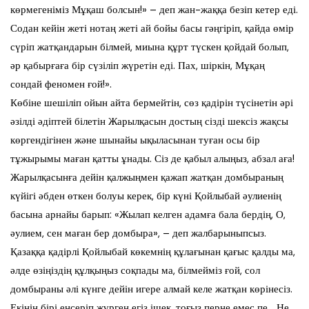
көрмегеніміз Мұқаш болсын!» – деп жан-жаққа безіп кетер еді.
Содан кейін жеті нотаң жеті ай бойы басы гәңгіріп, қайда өмір
сүріп жатқандарын білмей, миына құрт түскен қойдай болып,
әр қабырғаға бір сүзіліп жүретін еді. Пах, шіркін, Мұқаң
сондай феномен ғой!».
Көбіне шешіліп ойын айта бермейтін, сөз қадірін түсінетін әрі
әзілді әдіптей білетін Жарылқасын достың сізді шексіз жақсы
көргендігінен және шынайы ықыласынан туған осы бір
тұжырымы маған қатты ұнады. Сіз де қабыл алыңыз, абзал аға!
Жарылқасынға дейін қалжыңмен қажап жатқан домбыраның
күйігі әбден өткен болуы керек, бір күні Қойлыбай әулиенің
басына арнайы барып: «Жылап келген адамға бала бердің, О,
әулием, сен маған бер домбыра», – деп жалбарыныпсыз.
Қазаққа қадірлі Қойлыбай көкемнің құлағынан қағыс қалды ма,
әлде өзіңіздің құлқыңыз соқпады ма, білмейміз ғой, сол
домбыраны әлі күнге дейін игере алмай келе жатқан көрінесіз.
Екінің бірі еңсеріп жүрген егіз ішек, тоғыз перне емес пе… Не