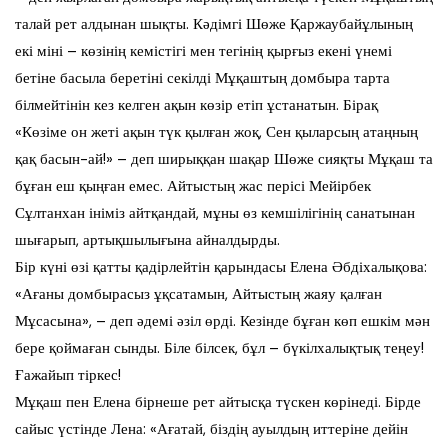
талай рет алдынан шықты. Кәдімгі Шөже Қаржаубайұлының
екі міні – көзінің кемістігі мен тегінің қырғыз екені үнемі
бетіне басыла беретіні секілді Мұқаштың домбыра тарта
білмейтінін кез келген ақын көзір етіп ұстанатын. Бірақ
«Көзіме он жеті ақын түк қылған жоқ, Сен қыларсың атаңның
қақ басын-ай!» – деп ширыққан шақар Шөже сияқты Мұқаш та
бұған еш қыңған емес. Айтыстың жас перісі Мейірбек
Сұлтанхан ініміз айтқандай, мұны өз кемшілігінің санатынан
шығарып, артықшылығына айналдырды.
Бір күні өзі қатты қадірлейтін қарындасы Елена Әбдіхалықова:
«Ағаны домбырасыз ұқсатамын, Айтыстың жаяу қалған
Мұсасына», – деп әдемі әзіл өрді. Кезінде бұған көп ешкім мән
бере қоймаған сынды. Біле білсек, бұл – бүкілхалықтық теңеу!
Ғажайып тіркес!
Мұқаш пен Елена бірнеше рет айтысқа түскен көрінеді. Бірде
сайыс үстінде Лена: «Ағатай, біздің ауылдың иттеріне дейін