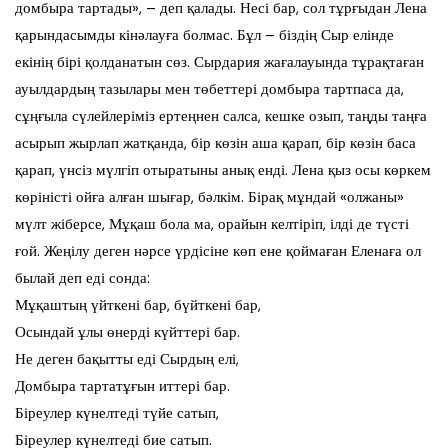
домбыра тартады», – деп қалады. Несі бар, сол тұрғыдан Лена
қарындасымды кінәлауға болмас. Бұл – біздің Сыр елінде
екінің бірі қолданатын сөз. Сырдария жағалауында тұрақтаған
ауылдардың тазылары мен төбеттері домбыра тартпаса да,
сұңғыла сүлейлеріміз ертеңнен салса, кешке озып, таңды таңға
асырып жырлап жатқанда, бір көзін аша қарап, бір көзін баса
қарап, үнсіз мүлгіп отыратыны анық енді. Лена қыз осы көркем
көріністі ойға алған шығар, бәлкім. Бірақ мұндай «олжаны»
мүлт жіберсе, Мұқаш бола ма, орайын келтіріп, ілді де түсті
ғой. Жеңілу деген нәрсе үрдісіне көп ене қоймаған Еленаға ол
былай деп еді сонда:
Мұқаштың үйткені бар, бүйткені бар,
Осындай ұлы өнерді күйттері бар.
Не деген бақытты еді Сырдың елі,
Домбыра тартатұғын иттері бар.
Біреулер күнелтеді түйе сатып,
Біреулер күнелтеді бие сатып.