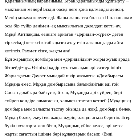
Қарапайымның қарапайымы. Бірақ қарапайымды құлпырту –
мықтының мәнері! Біздің басқа неге қона қалмайды дейсің.
Менің миыма келмес еді. Жаны жәннатта болғыр Шолпан апам
осы бір түйір дәнімен-ақ мықтылығын дәлелдеп кетті-ау,
Мұқа! Айтпақшы, өзіңізге арнаған «Дәридай-жүрек» деген
тіркесімді кезекті кітабыңызға атау етіп алғаныңызды айта
кетіпсіз. Рахмет сізге, жақсы аға!
Бұл жарықтық домбыра мен «дәридайдың» жыры жуық арада
бітпейді-ау… Өзіңізді қадір тұтатын ақын әрі сазгер ініңіз
Жарылқасын Дәулет мынадай пікір жазыпты: «Домбырасы
Мұқаңа емес, Мұқаң домбырасына бағынбайтын еді ғой.
Сосын домбыра байғұс қайтсін, Мұқаңды әрі сүйреп, бері
сүйреп көндіре алмағасын, халықты тастап кетпей (Мұқаңның
домбыра мен халықты тастау ойында да жоқ), домбыра бөлек,
Мұқаң бөлек, екеуі екі жақта жүріп, өлеңді ағыза беретін. Егер
бүкіл ноталарға жан бітіп, Мұқаңның үйіне келсе, әрі кетсе
жарты сағаттың ішінде бәрі құлақтарын басып: «Енді