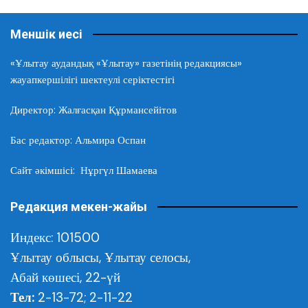
Меншік иесі
«Ұлытау аудандық «Ұлытау» газетінің редакциясы»
жауапкершілігі шектеулі серіктестігі
Директор: Жалғасқан Құрмансейітов
Бас редактор: Альмира Оспан
Сайт әкімшісі: Нұргүл Шамаева
Редакция мекен-жайы
Индекс: 101500
Ұлытау облысы,
Ұлытау селосы,
Абай көшесі, 22-үй
Тел:
2-13-72; 2-11-22