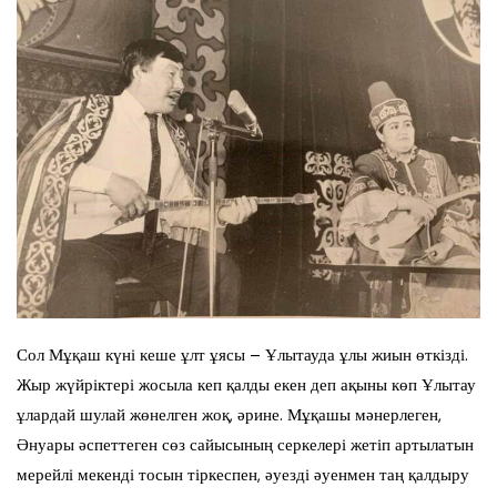
Сол Мұқаш күні кеше ұлт ұясы – Ұлытауда ұлы жиын өткізді.
Жыр жүйріктері жосыла кеп қалды екен деп ақыны көп Ұлытау
ұлардай шулай жөнелген жоқ, әрине. Мұқашы мәнерлеген,
Әнуары әспеттеген сөз сайысының серкелері жетіп артылатын
мерейлі мекенді тосын тіркеспен, әуезді әуенмен таң қалдыру