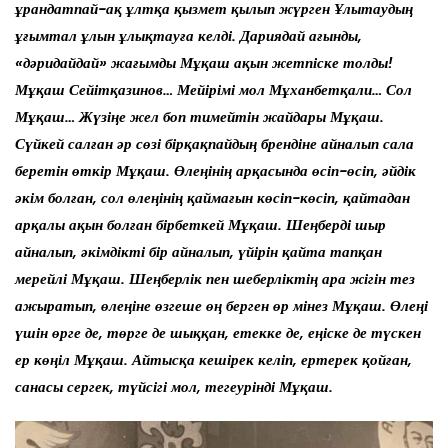
ұрандатпай-ақ ұлтқа қызмет қылып жүрген Ұлытаудың
ұғымтал ұлын ұлықтауға келді. Дариядай ағынды,
«дәридайдай» жағымды Мұқаш ақын жетпіске толды!
Мұқаш Сейітқазинов… Мейірімі мол Мұханбетқали… Сол
Мұқаш… Жүзіңе жел боп тимейтін жайдары Мұқаш.
Сүйкей салған әр сөзі бірқақпайдың брендіне айналып сала
беретін өткір Мұқаш. Өлеңінің арқасында өсіп-өсіп, әйдік
әкім болған, сол өлеңінің қаймағын көсіп-көсіп, қайтадан
арқалы ақын болған бірбеткей Мұқаш. Шеңберді шыр
айналып, әкімдікті бір айналып, үйірін қайта тапқан
мерейлі Мұқаш. Шеңберлік пен шеберліктің ара жігін тез
ажыратып, өлеңіне өзгеше өң берген өр мінез Мұқаш. Өлеңі
үшін өрге де, төрге де шыққан, етекке де, еңіске де түскен
ер көңіл Мұқаш. Айтысқа кешірек келіп, ертерек қойған,
санасы сергек, түйсігі мол, тегеурінді Мұқаш.