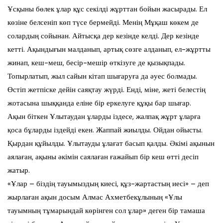
Ұсқыны бөлек ұлар құс секілді жұрттан бойын жасырады. Ел
көзіне белсеніп көп түсе бермейді. Менің Мұқаш көкем де
солардың сойынан. Айтысқа дер кезінде келді. Дер кезінде
кетті. Ақындығын малданып, артық сөзге алданып, ел-жұртты
жинап, кеш-меш, бесір-мешір өткізуге де қызықпады.
Топырлатып, жыл сайын кітап шығаруға да әуес болмады.
Өстіп жетпіске дейін саяқтау жүрді. Енді, міне, жеті белестің
жотасына шыққанда еліне бір еркелуге құқы бар шығар.
Ақын біткен Ұлытаудан ұларды іздесе, жалпақ жұрт ұларға
қоса бұларды іздейді екен. Жаппай жиылды. Ойдан ойысты.
Қырдан құйылды. Ұлытауды ұлағат басып қалды. Әкімі ақынын
аялаған, ақыны әкімін саялаған ғажайып бір кеш өтті десіп
жатыр.
«Ұлар – біздің тауымыздың киесі, құз-жартастың иесі» – деп
жырлаған ақын досым Алмас Ахметбекұлының «Ұлы
тауымның тұмарындай көрінген сол ұлар» деген бір тамаша