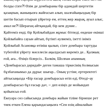
болды сізге?! Өзім де домбыраны бір адамдай шертетін
қазақпын, жаныңызға жайғасып алып, шалғайыңыздың бір
шетін басып отырып үйретер ем, әттең жер жырақ, ауыл алыс,
амал не?! Шерағаң айтқандай, бір кем дүние…
Қайтеміз енді, бір Қойлыбайдан жұмыс бітпеді, ендеше екінші
Қойлыбайға сауын айтып, бүгінгі әулиеміз, ізетті ініміз
Қойлыбай Асановқа өтініш қылып, сізге домбыра тартуды
түбегейлі үйрету мәселесін ақылдасып көреміз де… Қалжың
ғой, аға… Өзіңіз білерсіз… Бәлкім, Шолпан апамның
«Домбырасыз дәридай» деген тамаша тіркесінің болмысын
бұзбағанымыз да дұрыс шығар… Оның үстіне, ертеректегі
айтысыңызда «Бір ғасыр домбырасыз өтіп еді, Өтеді-ау
домбырасыз бұл ғасыр да», – деп өзіңіз де мойындап
қойыпсыз ғой.
Екеуара сөз сайысында домбыра жайын тіліне бірнеше рет
тиек еткен Елена қарындасыңызға «Сен өзің айналайын