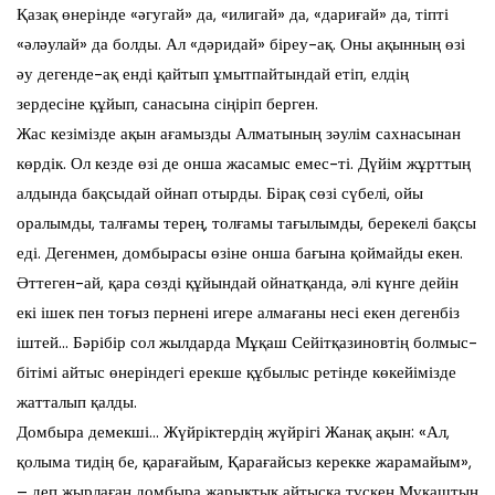
Қазақ өнерінде «әгугай» да, «илигай» да, «дариғай» да, тіпті
«әләулай» да болды. Ал «дәридай» біреу-ақ. Оны ақынның өзі
әу дегенде-ақ енді қайтып ұмытпайтындай етіп, елдің
зердесіне құйып, санасына сіңіріп берген.
Жас кезімізде ақын ағамызды Алматының зәулім сахнасынан
көрдік. Ол кезде өзі де онша жасамыс емес-ті. Дүйім жұрттың
алдында бақсыдай ойнап отырды. Бірақ сөзі сүбелі, ойы
оралымды, талғамы терең, толғамы тағылымды, берекелі бақсы
еді. Дегенмен, домбырасы өзіне онша бағына қоймайды екен.
Әттеген-ай, қара сөзді құйындай ойнатқанда, әлі күнге дейін
екі ішек пен тоғыз пернені игере алмағаны несі екен дегенбіз
іштей… Бәрібір сол жылдарда Мұқаш Сейітқазиновтің болмыс-
бітімі айтыс өнеріндегі ерекше құбылыс ретінде көкейімізде
жатталып қалды.
Домбыра демекші… Жүйріктердің жүйрігі Жанақ ақын: «Ал,
қолыма тидің бе, қарағайым, Қарағайсыз керекке жарамайым»,
– деп жырлаған домбыра жарықтық айтысқа түскен Мұқаштың