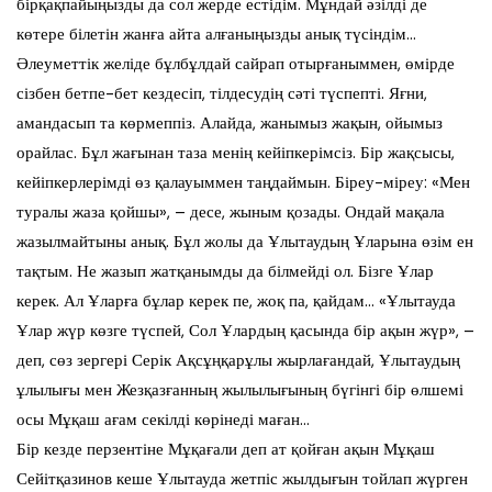
бірқақпайыңызды да сол жерде естідім. Мұндай әзілді де
көтере білетін жанға айта алғаныңызды анық түсіндім…
Әлеуметтік желіде бұлбұлдай сайрап отырғаныммен, өмірде
сізбен бетпе-бет кездесіп, тілдесудің сәті түспепті. Яғни,
амандасып та көрмеппіз. Алайда, жанымыз жақын, ойымыз
орайлас. Бұл жағынан таза менің кейіпкерімсіз. Бір жақсысы,
кейіпкерлерімді өз қалауыммен таңдаймын. Біреу-міреу: «Мен
туралы жаза қойшы», – десе, жыным қозады. Ондай мақала
жазылмайтыны анық. Бұл жолы да Ұлытаудың Ұларына өзім ен
тақтым. Не жазып жатқанымды да білмейді ол. Бізге Ұлар
керек. Ал Ұларға бұлар керек пе, жоқ па, қайдам… «Ұлытауда
Ұлар жүр көзге түспей, Сол Ұлардың қасында бір ақын жүр», –
деп, сөз зергері Серік Ақсұңқарұлы жырлағандай, Ұлытаудың
ұлылығы мен Жезқазғанның жылылығының бүгінгі бір өлшемі
осы Мұқаш ағам секілді көрінеді маған…
Бір кезде перзентіне Мұқағали деп ат қойған ақын Мұқаш
Сейітқазинов кеше Ұлытауда жетпіс жылдығын тойлап жүрген