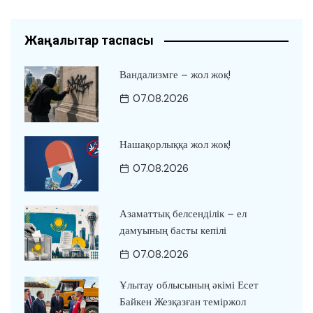
Жаңалықтар таспасы
Вандализмге – жол жоқ!
07.08.2026
Нашақорлыққа жол жоқ!
07.08.2026
Азаматтық белсенділік – ел
дамуының басты кепілі
07.08.2026
Ұлытау облысының әкімі Есет
Байкен Жезқазған теміржол