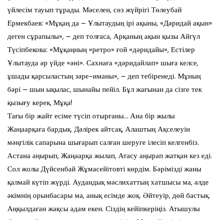
үйлесім тауып тұрады. Мәселен, сөз жүйрігі Төлеубай
Ермекбаев: «Мұқаң да – Ұлытаудың ірі ақыны, «Дәридай ақын»
деген сұрапылы», – деп толғаса, Арқаның ақын қызы Айгүл
Түсіпбекова: «Мұқаңның «ретро» ғой «дәридайы», Естілер
Ұлытауда әр үйде «әні». Сахнаға «дәридайлап» шыға келсе,
ұшады қарсыластың зәре-иманы», – деп тебіренеді. Мұның
бәрі – шын ықылас, шынайы пейіл. Бұл жағынан да сізге тек
қызығу керек, Мұқа!
Тағы бір жайт есіме түсіп отырғаны… Ана бір жылы
Жаңаарқаға бардық. Дәлірек айтсақ, Алаштың Ақселеуін
мәңгілік сапарына шығарып салған шеруге ілесіп келгенбіз.
Астана аңырып, Жаңаарқа жылап, Атасу аңырап жатқан кез еді.
Сол жолы Дүйсенбай Жұмасейітовті көрдім. Бәрімізді жаны
қалмай күтіп жүрді. Аудандық мәслихаттың хатшысы ма, әлде
әкімнің орынбасары ма, анық есімде жоқ. Әйтеуір, дөй бастық.
Аңқылдаған жақсы адам екен. Сіздің кейіпкеріңіз. Атышулы