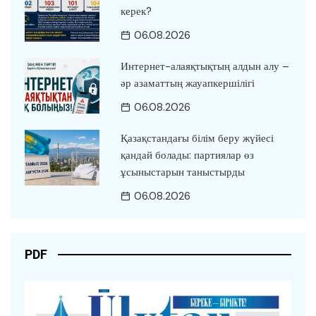
керек?
06.08.2026
Интернет-алаяқтықтың алдын алу –
әр азаматтың жауапкершілігі
06.08.2026
Қазақстандағы білім беру жүйесі
қандай болады: партиялар өз
ұсыныстарын таныстырды
06.08.2026
PDF