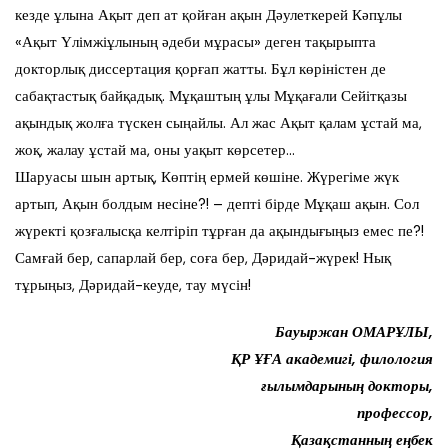
кезде ұлына Ақыт деп ат қойған ақын Дәулеткерей Кәпұлы
«Ақыт Үлімжіұлының әдеби мұрасы» деген тақырыпта
докторлық диссертация қорғап жатты. Бұл көріністен де
сабақтастық байқадық. Мұқаштың ұлы Мұқағали Сейітқазы
ақындық жолға түскен сыңайлы. Ал жас Ақыт қалам ұстай ма,
жоқ, жалау ұстай ма, оны уақыт көрсетер…
Шаруасы шын артық, Көптің ермей көшіне. Жүрегіме жүк
артып, Ақын болдым несіне?! – депті бірде Мұқаш ақын. Сол
жүректі қозғалысқа келтіріп тұрған да ақындығыңыз емес пе?!
Самғай бер, сапарлай бер, соға бер, Дәридай-жүрек! Нық
тұрыңыз, Дәридай-кеуде, тау мүсін!
Бауыржан ОМАРҰЛЫ,
ҚР ҰҒА академигі, филология
ғылымдарының докторы,
профессор,
Қазақстанның еңбек