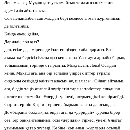
Ленамысың, Мұқашқа таусылмайтын темамысың?» – деп
әдемі әзіл айтатынсыз.
Сол Ленаңызбен сан жылдан бері кездесе алмай жүргеніңізді
де білетінбіз.
Қайда екен, қайда,
Дәридай, сол қыз? –
деп, егіле де, емірене де іздегеніңізден хабардармыз. Ер-
азаматқа бергісіз Елена қыз кеше ғана Ұлытауға арнайы барып,
тойыңыздың төрінде отырыпты. Мықтысың, Лена! Осыдан
кейін, Мұқаш аға, ана бір аспапқа үйірсек иттер туралы
сиқырлы сөзіңізді қайтып аласыз-ау, шамасы… Ойнап айтамыз,
аға, біздің теңіз жағалай жүгіретін тарғыл төбеттер ешқашан
өлеңге өкпелемейді. Өнерді түсінеді, өлермендікті кешірмейді.
Сыр иттерінің Қыр иттерінен айырмашылығы да осында…
Домбыраны болдық па, енді тағы да «дәридай» туралы бірер
сөз. Бір байқайтынымыз, осы «дәридай» тіркесі үнемі Ұлытау
ұғымымен қатар жүреді. Көбіне-көп өлең-жырларда осылай