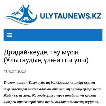
перейти
к
содержанию
Дәридай-кеуде, тау мүсін
(Ұлытаудың ұлағатты ұлы)
16.04.2026
Ұлағат қонған Ұлытауды ақ домбыраның күмбірі кернеп
тұр. Қастерлі өлкеге аламан айтыстың ақтаңгерлері келді.
Жай келген жоқ, бір кезде ұлы өнерге атойлап үн қосқан
ақберен айтыскерді іздеп келді. Жалаулатпай-ақ жұртқа,