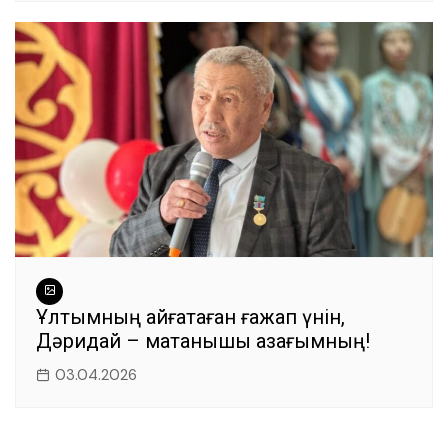
Ұлтымның айғақтаған ғажап үнін,
Дәридай – мақтанышы қазағымның!
03.04.2026