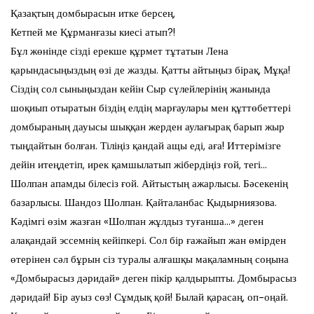
Қазақтың домбырасын итке берсең,
Кетпей ме Құрманғазы киесі атып?!
Бұл жөнінде сізді ерекше құрмет тұтатын Лена
қарындасыңыздың өзі де жазды. Қатты айтыңыз бірақ, Мұқа!
Сіздің сол сыныңыздан кейін Сыр сүлейлерінің жанында
шоқиып отыратын біздің елдің марғаулары мен құттөбеттері
домбыраның дауысы шыққан жерден аулағырақ барып жыр
тыңдайтын болған. Тіліңіз қандай ащы еді, аға! Иттерімізге
дейін итеңдетіп, ирек қамшылатып жібердіңіз ғой, тегі…
Шолпан апамды білесіз ғой. Айтыстың ажарлысы. Бәсекенің
базарлысы. Шандоз Шолпан. Қайталанбас Қыдырниязова.
Кәдімгі өзім жазған «Шолпан жұлдыз туғанша…» деген
алақандай эссемнің кейіпкері. Сол бір ғажайып жан өмірден
өтерінен сәл бұрын сіз туралы алғашқы мақаламның соңына
«Домбырасыз дәридай» деген пікір қалдырыпты. Домбырасыз
дәридай! Бір ауыз сөз! Сұмдық қой! Былай қарасаң, оп-оңай.