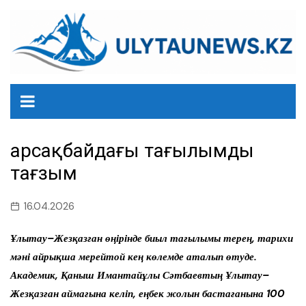
перейти
к
содержанию
Қарсақбайдағы тағылымды
тағзым
16.04.2026
Ұлытау–Жезқазған өңірінде биыл тағылымы терең, тарихи
мәні айрықша мерейтой кең көлемде аталып өтуде.
Академик, Қаныш Имантайұлы Сәтбаевтың Ұлытау–
Жезқазған аймағына келіп, еңбек жолын бастағанына 100