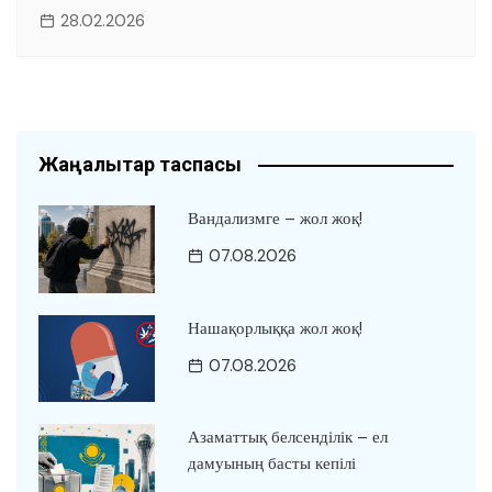
28.02.2026
Жаңалықтар таспасы
Вандализмге – жол жоқ!
07.08.2026
Нашақорлыққа жол жоқ!
07.08.2026
Азаматтық белсенділік – ел
дамуының басты кепілі