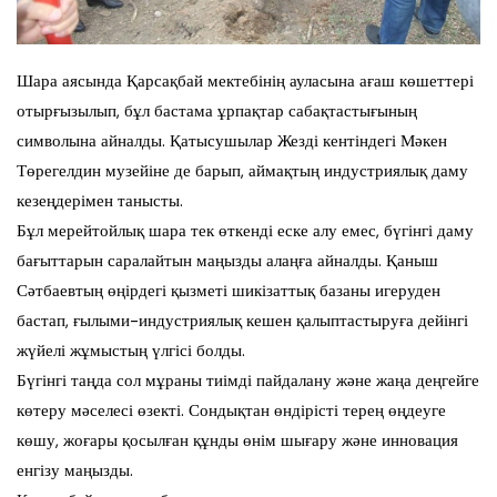
Шара аясында Қарсақбай мектебінің ауласына ағаш көшеттері
отырғызылып, бұл бастама ұрпақтар сабақтастығының
символына айналды. Қатысушылар Жезді кентіндегі Мәкен
Төрегелдин музейіне де барып, аймақтың индустриялық даму
кезеңдерімен танысты.
Бұл мерейтойлық шара тек өткенді еске алу емес, бүгінгі даму
бағыттарын саралайтын маңызды алаңға айналды. Қаныш
Сәтбаевтың өңірдегі қызметі шикізаттық базаны игеруден
бастап, ғылыми-индустриялық кешен қалыптастыруға дейінгі
жүйелі жұмыстың үлгісі болды.
Бүгінгі таңда сол мұраны тиімді пайдалану және жаңа деңгейге
көтеру мәселесі өзекті. Сондықтан өндірісті терең өңдеуге
көшу, жоғары қосылған құнды өнім шығару және инновация
енгізу маңызды.