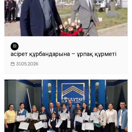
Қасірет құрбандарына – ұрпақ құрметі
31.05.2026