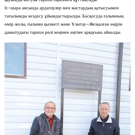
Іс-шара аясында ардагерлер мен жастардың қатысуымен
тағылымды кездесу ұйымдастырылды. Басқосуда ғалымның
өмір жолы, ғылыми қызметі және Ұлытау–Жезқазған өңірін
дамытудағы тарихи рөлі кеңінен әңгіме арқауына айналды.