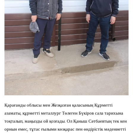
Қарағанды облысы мен Жезқазған қаласының Құрметті
азаматы, құрметті металлург Төлеген Бүкіров сала тарихына
тоқталып, маңызды ой қозғады. Ол Қаныш Сәтбаевтың тек кен
орнын емес, тұтас ғылыми көзқарас пен өндірістік мәдениетті