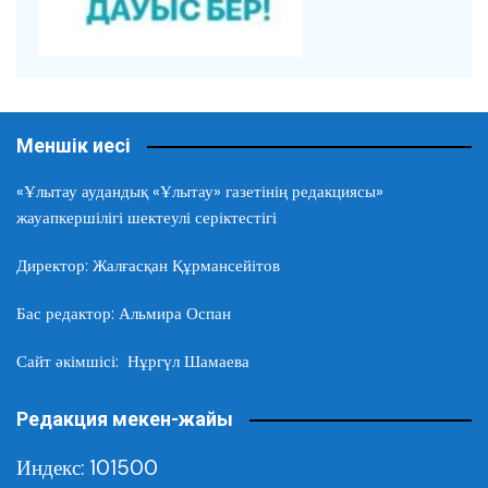
Меншік иесі
«Ұлытау аудандық «Ұлытау» газетінің редакциясы»
жауапкершілігі шектеулі серіктестігі
Директор: Жалғасқан Құрмансейітов
Бас редактор: Альмира Оспан
Сайт әкімшісі: Нұргүл Шамаева
Редакция мекен-жайы
Индекс: 101500