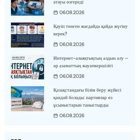
атауы өзгереді
06.08.2026
Қауіп төнген жағдайда қайда жүгіну
керек?
06.08.2026
Интернет-алаяқтықтың алдын алу –
әр азаматтың жауапкершілігі
06.08.2026
Қазақстандағы білім беру жүйесі
қандай болады: партиялар өз
ұсыныстарын таныстырды
06.08.2026