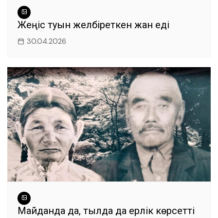
Жеңіс туын желбіреткен жан еді
30.04.2026
Майданда да, тылда да ерлік көрсетті