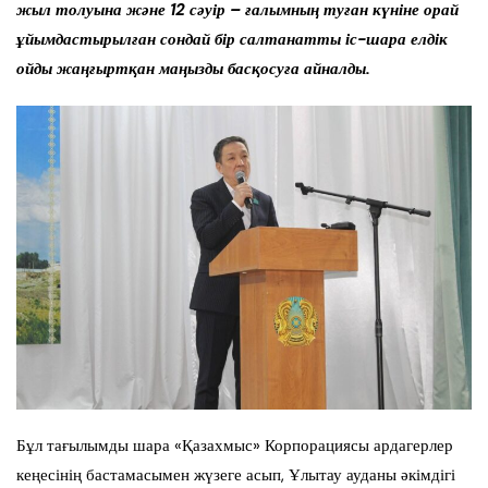
жыл толуына және 12 сәуір – ғалымның туған күніне орай
ұйымдастырылған сондай бір салтанатты іс-шара елдік
ойды жаңғыртқан маңызды басқосуға айналды.
Бұл тағылымды шара «Қазахмыс» Корпорациясы ардагерлер
кеңесінің бастамасымен жүзеге асып, Ұлытау ауданы әкімдігі