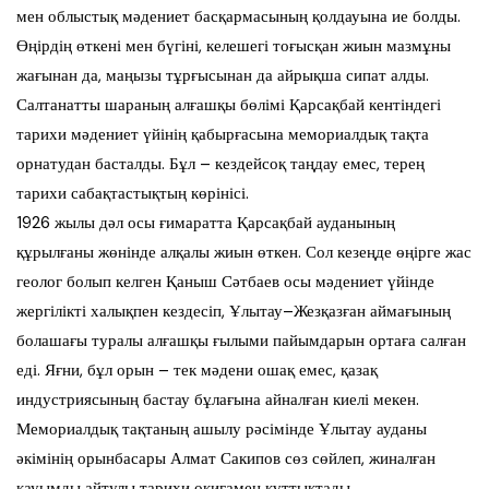
мен облыстық мәдениет басқармасының қолдауына ие болды.
Өңірдің өткені мен бүгіні, келешегі тоғысқан жиын мазмұны
жағынан да, маңызы тұрғысынан да айрықша сипат алды.
Салтанатты шараның алғашқы бөлімі Қарсақбай кентіндегі
тарихи мәдениет үйінің қабырғасына мемориалдық тақта
орнатудан басталды. Бұл – кездейсоқ таңдау емес, терең
тарихи сабақтастықтың көрінісі.
1926 жылы дәл осы ғимаратта Қарсақбай ауданының
құрылғаны жөнінде алқалы жиын өткен. Сол кезеңде өңірге жас
геолог болып келген Қаныш Сәтбаев осы мәдениет үйінде
жергілікті халықпен кездесіп, Ұлытау–Жезқазған аймағының
болашағы туралы алғашқы ғылыми пайымдарын ортаға салған
еді. Яғни, бұл орын – тек мәдени ошақ емес, қазақ
индустриясының бастау бұлағына айналған киелі мекен.
Мемориалдық тақтаның ашылу рәсімінде Ұлытау ауданы
әкімінің орынбасары Алмат Сакипов сөз сөйлеп, жиналған
қауымды айтулы тарихи оқиғамен құттықтады.