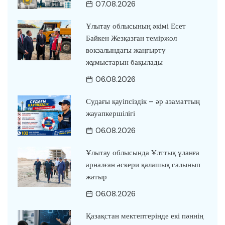
07.08.2026
Ұлытау облысының әкімі Есет
Байкен Жезқазған теміржол
вокзалындағы жаңғырту
жұмыстарын бақылады
06.08.2026
Судағы қауіпсіздік – әр азаматтың
жауапкершілігі
06.08.2026
Ұлытау облысында Ұлттық ұланға
арналған әскери қалашық салынып
жатыр
06.08.2026
Қазақстан мектептерінде екі пәннің