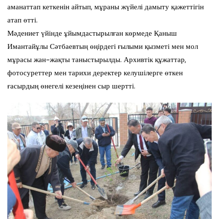
аманаттап кеткенін айтып, мұраны жүйелі дамыту қажеттігін
атап өтті.
Мәдениет үйінде ұйымдастырылған көрмеде Қаныш
Имантайұлы Сәтбаевтың өңірдегі ғылыми қызметі мен мол
мұрасы жан-жақты таныстырылды. Архивтік құжаттар,
фотосуреттер мен тарихи деректер келушілерге өткен
ғасырдың өнегелі кезеңінен сыр шертті.