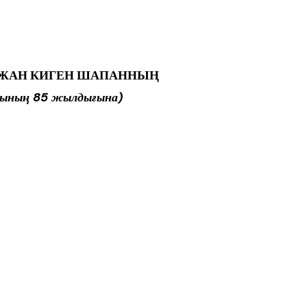
ЙЖАН КИГЕН ШАПАННЫҢ
нының 85 жылдығына)