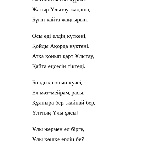
Жатыр Ұлытау жаңаша,
Бүгін қайта жаңғырып.
Осы еді елдің күткені,
Қойды Ақорда нүктені.
Атқа қонып қарт Ұлытау,
Қайта еңсесін тіктеді.
Болдық соның куәсі,
Ел мәз-мейрам, расы.
Құлпыра бер, жайнай бер,
Ұлттың Ұлы ұясы!
Ұлы жермен ел бірге,
Ұлы көшке ердің бе?