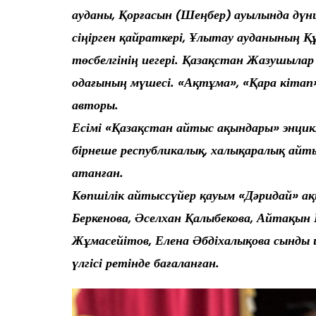
ауданы, Қорғасын (Шеңбер) ауылында дүни
сіңірген қайраткері, Ұлытау ауданының
төсбелгінің иегері. Қазақстан Жазушыла
одағының мүшесі. «Ақтұма», «Қара кіт
авторы.
Есімі «Қазақстан айтыс ақындары» энци
бірнеше республикалық, халықаралық ай
атанған.
Көпшілік айтыссүйер қауым «Дәридай» а
Беркенова, Әселхан Қалыбекова, Айтақын 
Жұмасейітов, Елена Әбдіхалықова сынды
үлгісі ретінде бағаланған.