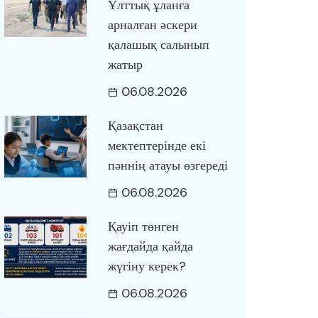
Ұлттық ұланға
арналған әскери
қалашық салынып
жатыр
06.08.2026
Қазақстан
мектептерінде екі
пәннің атауы өзгереді
06.08.2026
Қауіп төнген
жағдайда қайда
жүгіну керек?
06.08.2026