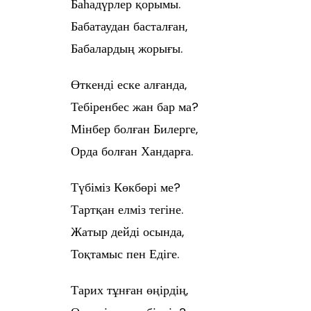
Баһадүрлер қорымы.
Бабатаудан басталған,
Бабалардың жорығы.
Өткенді еске алғанда,
Тебіренбес жан бар ма?
Мінбер болған Билерге,
Орда болған Хандарға.
Түбіміз Көкбөрі ме?
Тартқан елміз тегіне.
Жатыр дейді осында,
Тоқтамыс пен Едіге.
Тарих тұнған өңірдің,