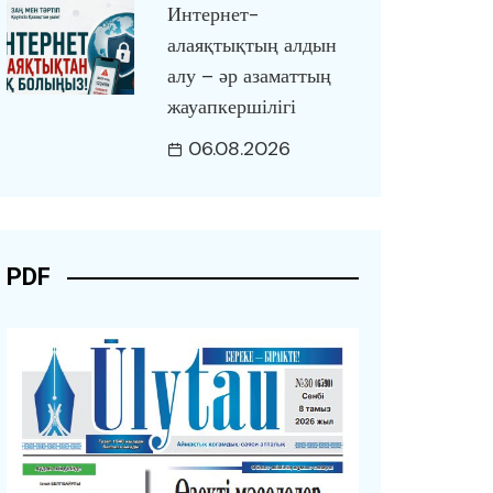
Интернет-
алаяқтықтың алдын
алу – әр азаматтың
жауапкершілігі
06.08.2026
PDF