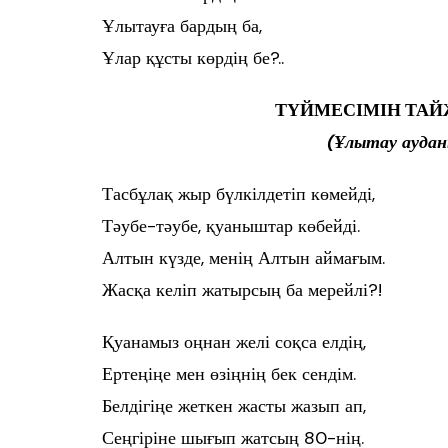
Ұлытауға бардың ба,
Ұлар құсты көрдің бе?..
ТҮЙМЕСІМІН ТА
(Ұлытау ауда
Тасбұлақ жыр бүлкілдетіп көмейді,
Тәубе-тәубе, қуаныштар көбейді.
Алтын күзде, менің Алтын аймағым.
Жасқа келіп жатырсың ба мерейлі?!
Қуанамыз оңнан желі соқса елдің,
Ертеңіңе мен өзіңнің бек сендім.
Белдігіңе жеткен жасты жазып ап,
Сеңгіріне шығып жатсың 80-нің.