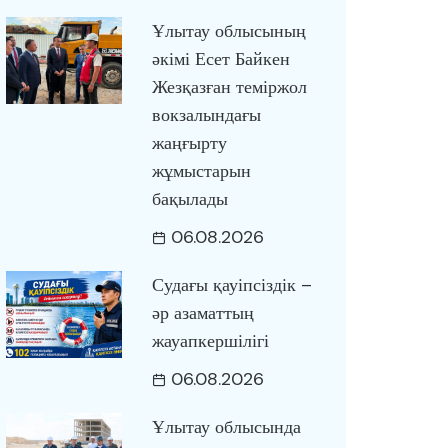
Ұлытау облысының
әкімі Есет Байкен
Жезқазған теміржол
вокзалындағы
жаңғырту
жұмыстарын
бақылады
06.08.2026
Судағы қауіпсіздік –
әр азаматтың
жауапкершілігі
06.08.2026
Ұлытау облысында