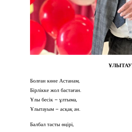
ҰЛЫТАУ
Болған көне Астанам,
Бірлікке жол бастаған.
Ұлы бесік – ұлтыма,
Ұлытауым – асқақ ән.
Балбал тасты өңірі,