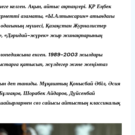
еге келген. Ақын, айтыс ақтаңгері. ҚР Еңбек
 Құрметті азаматы, «Ы.Алтынсарин» атындағы
р одағының мүшесі, Қазақстан Журналистер
ап», «Дәридай-жүрек» жыр жинақтарының
клопедиясына енген. 1989-2003 жылдары
тыстарға қатысып, жүлдегер және жеңімпаз
қын деп таниды. Мұқаштың Қонысбай Әбіл, Әсия
Бұлғақов, Шорабек Айдаров, Дүйсенбай
 шайырлармен сөз сайысы айтыстың классикалық