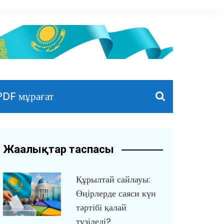
PDF мұрағат
Жаңалықтар таспасы
Құрылтай сайлауы:
Өңірлерде саяси күн
тәртібі қалай
түзіледі?