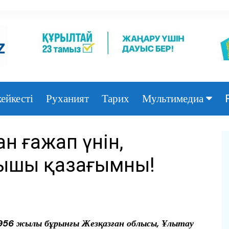
ейкесті
Руханият
Тарих
Мультимедиа
Фото
н ғажап үнін,
Видео
ышы қазағымның!
956 жылы бұрынғы Жезқазған облысы, Ұлытау