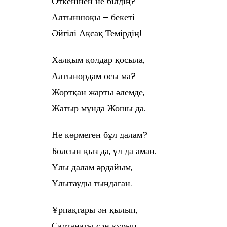
Өткенінен не білдің?
Алтыншоқы – бекеті
Әйгілі Ақсақ Темірдің!
Халқым қолдар қосыла,
Алтынордам осы ма?
Жортқан жарты әлемде,
Жатыр мұнда Жошы да.
Не көрмеген бұл далам?
Болсын қыз да, ұл да аман.
Ұлы далам әрдайым,
Ұлытауды тыңдаған.
Ұрпақтары ән қылып,
Салтанаты сән құрып.