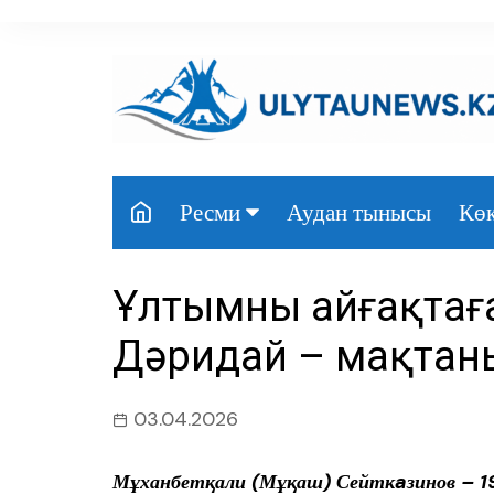
перейти
к
содержанию
Аудан тынысы
Көк
Ресми
Президент
Ұлтымның айғақтаға
Үкімет
Дәридай – мақтан
Парламент
Облыс әкімдігі
03.04.2026
Өңір басшылығы
Мұханбетқали (Мұқаш) Сейткaзинов – 1