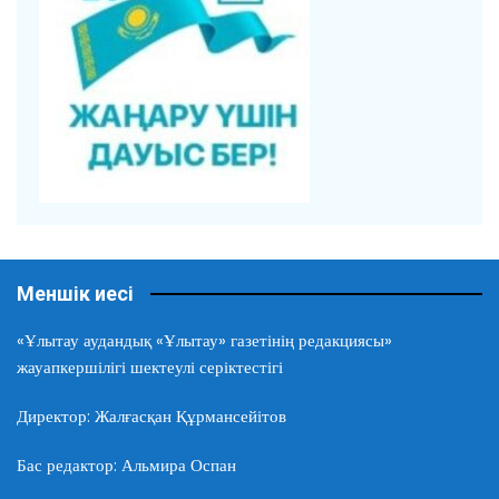
Меншік иесі
«Ұлытау аудандық «Ұлытау» газетінің редакциясы»
жауапкершілігі шектеулі серіктестігі
Директор: Жалғасқан Құрмансейітов
Бас редактор: Альмира Оспан