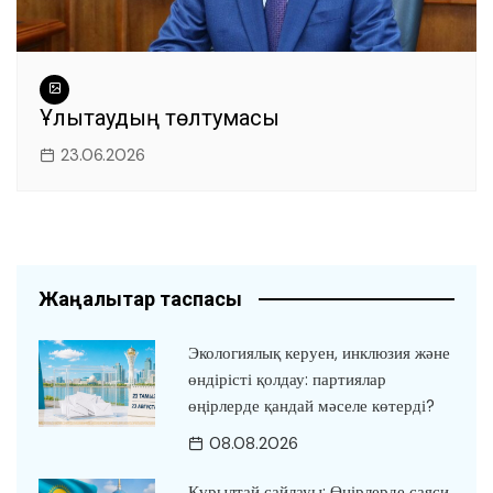
Ұлытаудың төлтумасы
23.06.2026
Жаңалықтар таспасы
Экологиялық керуен, инклюзия және
өндірісті қолдау: партиялар
өңірлерде қандай мәселе көтерді?
08.08.2026
Құрылтай сайлауы: Өңірлерде саяси