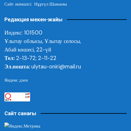
Сайт әкімшісі: Нұргүл Шамаева
Редакция мекен-жайы
Индекс: 101500
Ұлытау облысы,
Ұлытау селосы,
Абай көшесі, 22-үй
Тел:
2-13-72; 2-11-22
Эл.пошта:
ulytau-oniri@mail.ru
Яндекс дзен
Сайт санағы