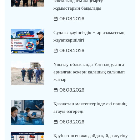
вокзалындағы жаңғырту
жұмыстарын бақылады
06.08.2026
Судағы қауіпсіздік – әр азаматтың
жауапкершілігі
06.08.2026
Ұлытау облысында Ұлттық ұланға
арналған әскери қалашық салынып
жатыр
06.08.2026
Қазақстан мектептерінде екі пәннің
атауы өзгереді
06.08.2026
Қауіп төнген жағдайда қайда жүгіну