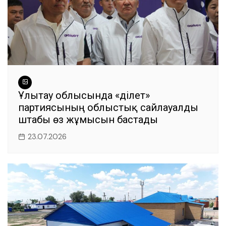
Ұлытау облысында «Әділет»
партиясының облыстық сайлауалды
штабы өз жұмысын бастады
23.07.2026