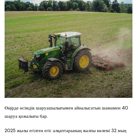
Өңірде өсімдік шаруашылығымен айналысатын шамамен 40
шаруа қожалығы бар.
2025 жылы егілген егіс алқаптарының жалпы көлемі 32 мың