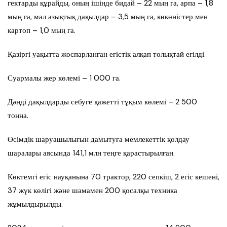
гектарды құрайды, оның ішінде бидай – 22 мың га, арпа – 1,8
мың га, мал азықтық дақылдар – 3,5 мың га, көкөністер мен
картоп – 1,0 мың га.
Қазіргі уақытта жоспарланған егістік алқап толықтай егілді.
Суармалы жер көлемі – 1 000 га.
Дәнді дақылдарды себуге қажетті тұқым көлемі – 2 500
тонна.
Өсімдік шаруашылығын дамытуға мемлекеттік қолдау
шаралары аясында 141,1 млн теңге қарастырылған.
Көктемгі егіс науқанына 70 трактор, 220 сепкіш, 2 егіс кешені,
37 жүк көлігі және шамамен 200 қосалқы техника
жұмылдырылды.