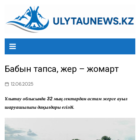
перейти
к
содержанию
Бабын тапса, жер – жомарт
12.06.2025
Ұлытау облысында 32 мың гектардан астам жерге ауыл
шаруашылығы дақылдары егілді.