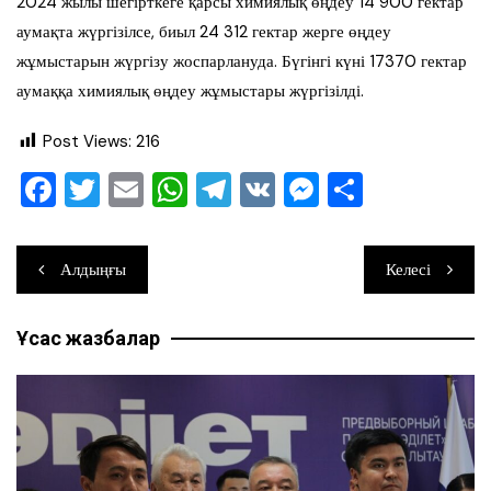
2024 жылы шегірткеге қарсы химиялық өңдеу 14 900 гектар
аумақта жүргізілсе, биыл 24 312 гектар жерге өңдеу
жұмыстарын жүргізу жоспарлануда. Бүгінгі күні 17370 гектар
аумаққа химиялық өңдеу жұмыстары жүргізілді.
Post Views:
216
F
T
E
W
T
V
M
О
a
wi
m
h
el
K
e
тп
c
tt
ai
at
e
ss
ра
Навигация
Алдыңғы
Келесі
e
er
l
s
gr
e
ви
по
b
A
a
n
ть
Ұқсас жазбалар
записям
o
p
m
g
o
p
er
k