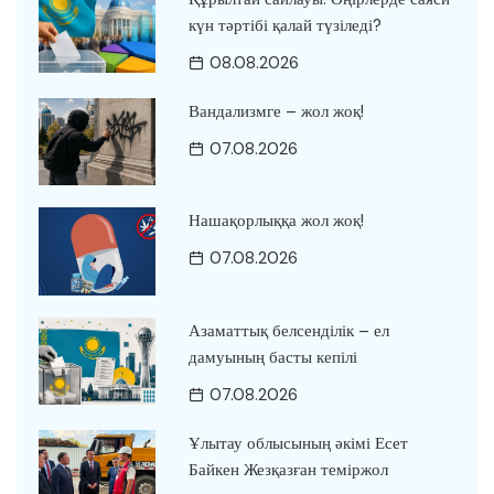
күн тәртібі қалай түзіледі?
08.08.2026
Вандализмге – жол жоқ!
07.08.2026
Нашақорлыққа жол жоқ!
07.08.2026
Азаматтық белсенділік – ел
дамуының басты кепілі
07.08.2026
Ұлытау облысының әкімі Есет
Байкен Жезқазған теміржол