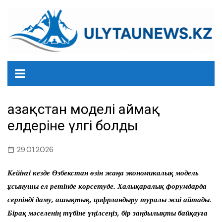
перейти
к
содержанию
Қазақстан моделі аймақ
елдеріне үлгі болды
29.01.2026
Кейінгі кезде Өзбекстан өзін жаңа экономикалық модель
ұсынушы ел ретінде көрсетуде. Халықаралық форумдарда
серпінді даму, ашықтық, цифрландыру туралы жиі айтады.
Бірақ мәселенің түбіне үңілсеңіз, бір заңдылықты байқауға