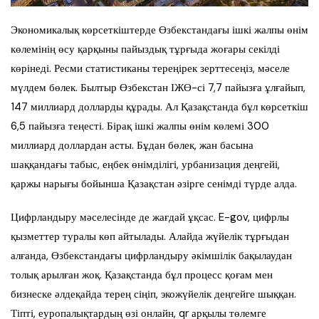
Экономикалық көрсеткіштерде Өзбекстандағы ішкі жалпы өнім
көлемінің өсу қарқыны пайыздық тұрғыда жоғары секілді
көрінеді. Ресми статистиканы тереңірек зерттесеңіз, мәселе
мүлдем бөлек. Былтыр Өзбекстан ІЖӨ-сі 7,7 пайызға ұлғайып,
147 миллиард долларды құрады. Ал Қазақстанда бұл көрсеткіш
6,5 пайызға теңесті. Бірақ ішкі жалпы өнім көлемі 300
миллиард доллардан асты. Бұдан бөлек, жан басына
шаққандағы табыс, еңбек өнімділігі, урбанизация деңгейі,
қаржы нарығы бойынша Қазақстан әзірге сенімді түрде алда.
Цифрландыру мәселесінде де жағдай ұқсас. E-gov, цифрлы
қызметтер туралы көп айтылады. Алайда жүйелік тұрғыдан
алғанда, Өзбекстандағы цифрландыру әкімшілік бақылаудан
толық арылған жоқ. Қазақстанда бұл процесс қоғам мен
бизнеске әлдеқайда терең сіңіп, экожүйелік деңгейге шыққан.
Тіпті, еуропалықтардың өзі онлайн, qr арқылы төлемге