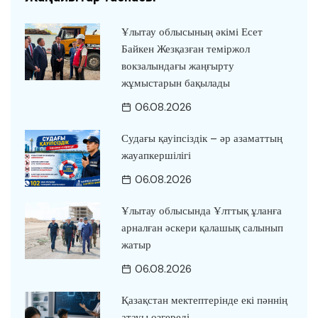
Ұлытау облысының әкімі Есет
Байкен Жезқазған теміржол
вокзалындағы жаңғырту
жұмыстарын бақылады
06.08.2026
Судағы қауіпсіздік – әр азаматтың
жауапкершілігі
06.08.2026
Ұлытау облысында Ұлттық ұланға
арналған әскери қалашық салынып
жатыр
06.08.2026
Қазақстан мектептерінде екі пәннің
атауы өзгереді