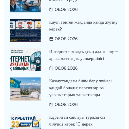
06.08.2026
Қауіп төнген жағдайда қайда жүгіну
керек?
06.08.2026
Интернет-алаяқтықтың алдын алу –
әр азаматтың жауапкершілігі
06.08.2026
Қазақстандағы білім беру жүйесі
қандай болады: партиялар өз
ұсыныстарын таныстырды
06.08.2026
Құрылтай сайлауы туралы сіз
білуіңіз керек 10 дерек