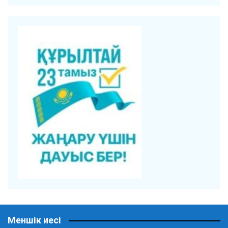
Меншік иесі