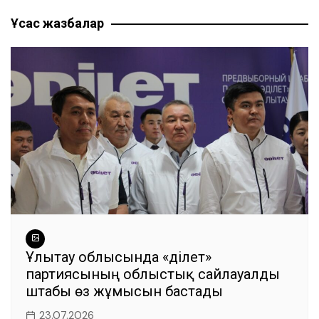
по
b
A
a
n
ть
Ұқсас жазбалар
записям
o
p
m
g
o
p
er
k
Ұлытау облысында «Әділет»
партиясының облыстық сайлауалды
штабы өз жұмысын бастады
23.07.2026