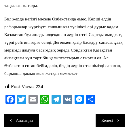
таңғалып жатады.
Бұл жерде негізгі мәселе Өзбекстанда емес. Көрші елдің
реформалар жүргізуге талпынысы түсінікті әрі дұрыс қадам.
Қазақстан бұл жолды әлдеқашан жүріп өтті. Сыртқы имиджге,
түрлі рейтингтерге сенді. Дегенмен қазір басқару сапасы, ұзақ
мерзімді дамуға басымдық береді. Сондықтан Қазақстан
аймақтағы күн тәртібін қалыптастырып отырған ел. Ал
Өзбекстан соған бейімделіп, біздің жүріп өткенімізді саралап,
барынша дамып келе жатқан мемлекет.
Post Views:
224
F
T
E
W
T
V
M
О
a
wi
m
h
el
K
e
тп
c
tt
ai
at
e
ss
ра
Навигация
Алдыңғы
Келесі
e
er
l
s
gr
e
ви