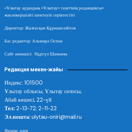
«Ұлытау аудандық «Ұлытау» газетінің редакциясы»
жауапкершілігі шектеулі серіктестігі
Директор: Жалғасқан Құрмансейітов
Бас редактор: Альмира Оспан
Сайт әкімшісі: Нұргүл Шамаева
Редакция мекен-жайы
Индекс: 101500
Ұлытау облысы,
Ұлытау селосы,
Абай көшесі, 22-үй
Тел:
2-13-72; 2-11-22
Эл.пошта:
ulytau-oniri@mail.ru
Яндекс дзен