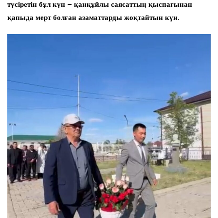
түсіретін бұл күн – қанқұйлы саясаттың қыспағынан
қапыда мерт болған азаматтарды жоқтайтын күн.