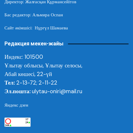
Директор: Жалғасқан Құрмансейітов
Бас редактор: Альмира Оспан
Сайт әкімшісі: Нұргүл Шамаева
Редакция мекен-жайы
Индекс: 101500
Ұлытау облысы,
Ұлытау селосы,
Абай көшесі, 22-үй
Тел:
2-13-72; 2-11-22
Эл.пошта:
ulytau-oniri@mail.ru
Яндекс дзен