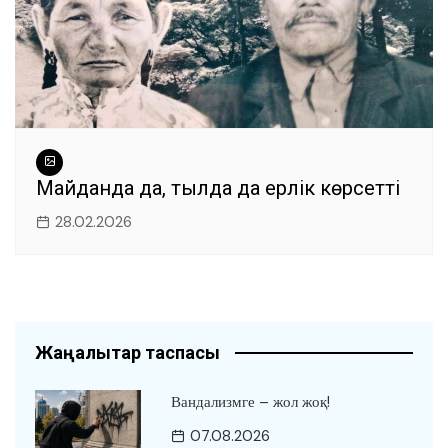
Майданда да, тылда да ерлік көрсетті
28.02.2026
Жаңалықтар таспасы
Вандализмге – жол жоқ!
07.08.2026