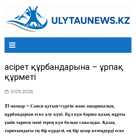
перейти
к
содержанию
Қасірет құрбандарына – ұрпақ
құрметі
31.05.2026
31 мамыр – Саяси қуғын-сүргін және ашаршылық
құрбандарын еске алу күні. Бұл күн барша қазақ жұрты
үшін тарихи мәні терең күн болып саналады. Қазақ
тарихындағы ең бір күрделі, ең бір ауыр кезеңдерді еске