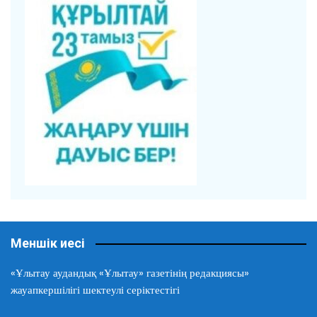
Меншік иесі
«Ұлытау аудандық «Ұлытау» газетінің редакциясы»
жауапкершілігі шектеулі серіктестігі