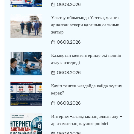
06.08.2026
Ұлытау облысында Ұлттық ұланға
арналған әскери қалашық салынып
жатыр
06.08.2026
Қазақстан мектептерінде екі пәннің
атауы өзгереді
06.08.2026
Қауіп төнген жағдайда қайда жүгіну
керек?
06.08.2026
Интернет-алаяқтықтың алдын алу –
әр азаматтың жауапкершілігі
06.08.2026