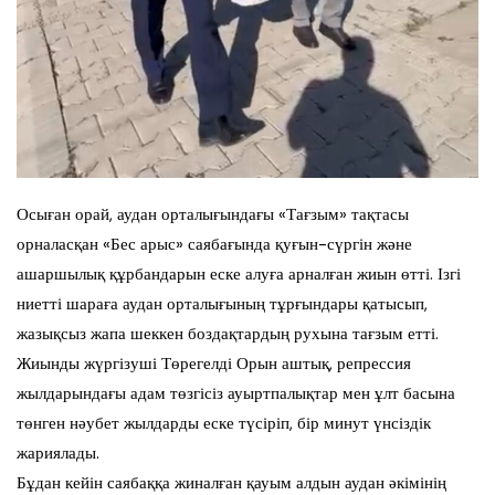
Осыған орай, аудан орталығындағы «Тағзым» тақтасы
орналасқан «Бес арыс» саябағында қуғын-сүргін және
ашаршылық құрбандарын еске алуға арналған жиын өтті. Ізгі
ниетті шараға аудан орталығының тұрғындары қатысып,
жазықсыз жапа шеккен боздақтардың рухына тағзым етті.
Жиынды жүргізуші Төрегелді Орын аштық, репрессия
жылдарындағы адам төзгісіз ауыртпалықтар мен ұлт басына
төнген нәубет жылдарды еске түсіріп, бір минут үнсіздік
жариялады.
Бұдан кейін саябаққа жиналған қауым алдын аудан әкімінің