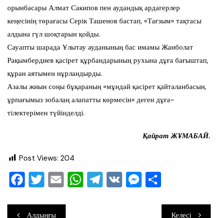
орынбасары Алмат Сакипов пен аудандық ардагерлер
кеңесінің төрағасы Серік Ташенов бастап, «Тағзым» тақтасы
алдына гүл шоқтарын қойды.
Сауапты шарада Ұлытау ауданының бас имамы Жанболат
Рақымбердиев қасірет құрбандарының рухына дұға бағыштап,
құран аятымен нұрландырды.
Азалы жиын соңы бұқараның «мұндай қасірет қайталанбасын,
ұрпағымыз зобалаң алапатты көрмесін» деген дұға-
тілектерімен түйінделді.
Қайрат ЖҰМАБАЙ.
Post Views:
204
F
T
E
W
T
V
M
О
a
wi
m
h
el
K
e
тп
c
tt
ai
at
e
ss
ра
Навигация
Алдыңғы
Келесі