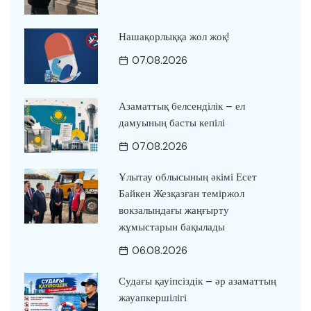
Нашақорлыққа жол жоқ!
07.08.2026
Азаматтық белсенділік – ел
дамуының басты кепілі
07.08.2026
Ұлытау облысының әкімі Есет
Байкен Жезқазған теміржол
вокзалындағы жаңғырту
жұмыстарын бақылады
06.08.2026
Судағы қауіпсіздік – әр азаматтың
жауапкершілігі