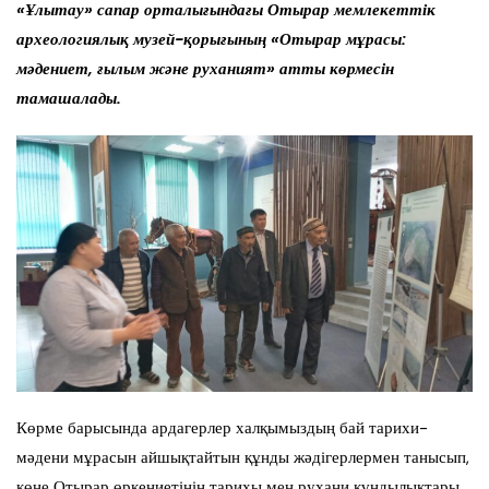
«Ұлытау» сапар орталығындағы Отырар мемлекеттік
археологиялық музей-қорығының «Отырар мұрасы:
мәдениет, ғылым және руханият» атты көрмесін
тамашалады.
Көрме барысында ардагерлер халқымыздың бай тарихи-
мәдени мұрасын айшықтайтын құнды жәдігерлермен танысып,
көне Отырар өркениетінің тарихы мен рухани құндылықтары