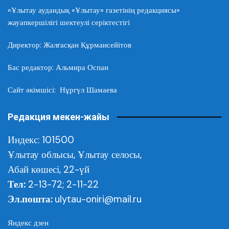
«Ұлытау аудандық «Ұлытау» газетінің редакциясы»
жауапкершілігі шектеулі серіктестігі
Директор: Жалғасқан Құрмансейітов
Бас редактор: Альмира Оспан
Сайт әкімшісі: Нұргүл Шамаева
Редакция мекен-жайы
Индекс: 101500
Ұлытау облысы,
Ұлытау селосы,
Абай көшесі, 22-үй
Тел:
2-13-72; 2-11-22
Эл.пошта:
ulytau-oniri@mail.ru
Яндекс дзен