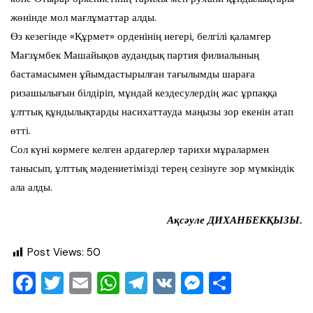
жөнінде мол мағлұматтар алды.
Өз кезегінде «Құрмет» орденінің иегері, белгілі қаламгер
Мағзұмбек Машайықов аудандық партия филиалының
бастамасымен ұйымдастырылған тағылымды шараға
ризашылығын білдіріп, мұндай кездесулердің жас ұрпаққа
ұлттық құндылықтарды насихаттауда маңызы зор екенін атап
өтті.
Сол күні көрмеге келген ардагерлер тарихи мұралармен
танысып, ұлттық мәдениетімізді терең сезінуге зор мүмкіндік
ала алды.
Ақсәуле ДИХАНБЕКҚЫЗЫ.
Post Views:
50
F
T
E
W
T
V
M
О
a
wi
m
h
el
K
e
тп