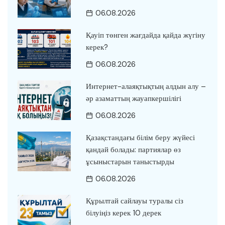
06.08.2026
Қауіп төнген жағдайда қайда жүгіну
керек?
06.08.2026
Интернет-алаяқтықтың алдын алу –
әр азаматтың жауапкершілігі
06.08.2026
Қазақстандағы білім беру жүйесі
қандай болады: партиялар өз
ұсыныстарын таныстырды
06.08.2026
Құрылтай сайлауы туралы сіз
білуіңіз керек 10 дерек