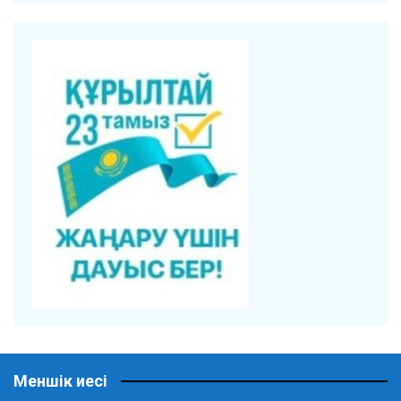
Меншік иесі