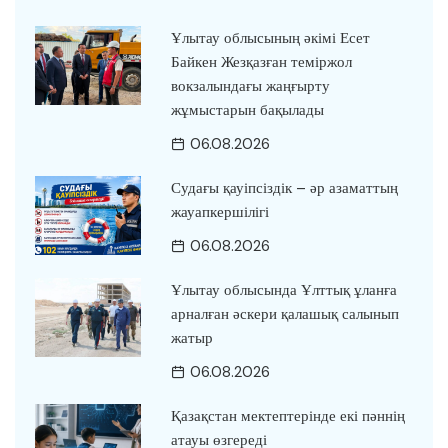
Ұлытау облысының әкімі Есет
Байкен Жезқазған теміржол
вокзалындағы жаңғырту
жұмыстарын бақылады
06.08.2026
Судағы қауіпсіздік – әр азаматтың
жауапкершілігі
06.08.2026
Ұлытау облысында Ұлттық ұланға
арналған әскери қалашық салынып
жатыр
06.08.2026
Қазақстан мектептерінде екі пәннің
атауы өзгереді