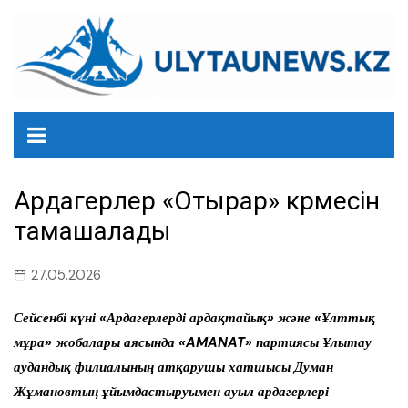
перейти
к
содержанию
Ардагерлер «Отырар» көрмесін
тамашалады
27.05.2026
Сейсенбі күні «Ардагерлерді ардақтайық» және «Ұлттық
мұра» жобалары аясында «AMANAT» партиясы Ұлытау
аудандық филиалының атқарушы хатшысы Думан
Жұмановтың ұйымдастыруымен ауыл ардагерлері