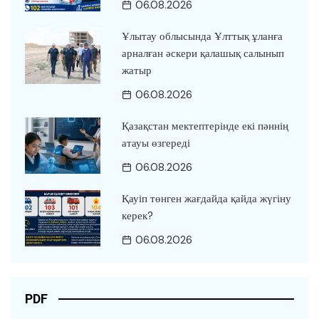
06.08.2026
Ұлытау облысында Ұлттық ұланға
арналған әскери қалашық салынып
жатыр
06.08.2026
Қазақстан мектептерінде екі пәннің
атауы өзгереді
06.08.2026
Қауіп төнген жағдайда қайда жүгіну
керек?
06.08.2026
PDF