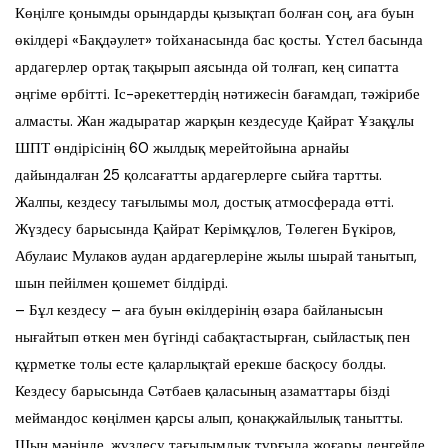
Көңілге қонымды орындарды қызықтап болған соң, аға буын
өкілдері «Бақдәулет» тойханасында бас қосты. Үстел басында
ардагерлер ортақ тақырып аясында ой толғап, кең сипатта
әңгіме өрбітті. Іс-әрекеттердің нәтижесін бағамдап, тәжірибе
алмасты. Жан жадыратар жарқын кездесуде Қайрат Ұзақұлы
ШПТ өндірісінің 60 жылдық мерейтойына арнайы
дайындалған 25 қолсағатты ардагерлерге сыйға тартты.
Жалпы, кездесу тағылымы мол, достық атмосферада өтті.
Жүздесу барысында Қайрат Керімқұлов, Төлеген Бүкіров,
Абулаис Мулаков аудан ардагерлеріне жылы шырай танытып,
шын пейілмен қошемет білдірді.
– Бұл кездесу – аға буын өкілдерінің өзара байланысын
нығайтып өткен мен бүгінді сабақтастырған, сыйластық пен
құрметке толы есте қаларлықтай ерекше басқосу болды.
Кездесу барысында Сәтбаев қаласының азаматтары бізді
меймандос көңілмен қарсы алып, қонақжайлылық танытты.
Шын мәнінде, жүздесу тағылымдық тұрғыда жоғары деңгейде