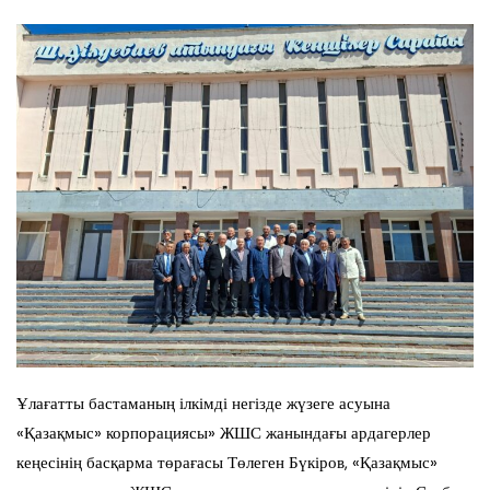
Ұлағатты бастаманың ілкімді негізде жүзеге асуына
«Қазақмыс» корпорациясы» ЖШС жанындағы ардагерлер
кеңесінің басқарма төрағасы Төлеген Бүкіров, «Қазақмыс»