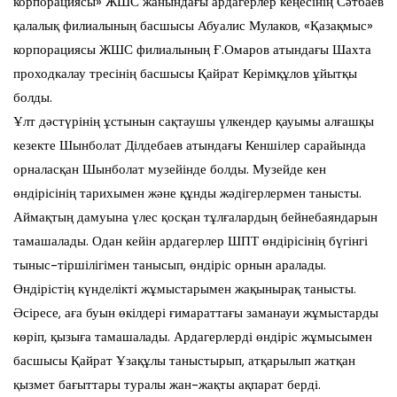
корпорациясы» ЖШС жанындағы ардагерлер кеңесінің Сәтбаев
қалалық филиалының басшысы Абуалис Мулаков, «Қазақмыс»
корпорациясы ЖШС филиалының Ғ.Омаров атындағы Шахта
проходкалау тресінің басшысы Қайрат Керімқұлов ұйытқы
болды.
Ұлт дәстүрінің ұстынын сақтаушы үлкендер қауымы алғашқы
кезекте Шынболат Ділдебаев атындағы Кеншілер сарайында
орналасқан Шынболат музейінде болды. Музейде кен
өндірісінің тарихымен және құнды жәдігерлермен танысты.
Аймақтың дамуына үлес қосқан тұлғалардың бейнебаяндарын
тамашалады. Одан кейін ардагерлер ШПТ өндірісінің бүгінгі
тыныс-тіршілігімен танысып, өндіріс орнын аралады.
Өндірістің күнделікті жұмыстарымен жақынырақ танысты.
Әсіресе, аға буын өкілдері ғимараттағы заманауи жұмыстарды
көріп, қызыға тамашалады. Ардагерлерді өндіріс жұмысымен
басшысы Қайрат Ұзақұлы таныстырып, атқарылып жатқан
қызмет бағыттары туралы жан-жақты ақпарат берді.