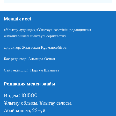
Меншік иесі
«Ұлытау аудандық «Ұлытау» газетінің редакциясы»
жауапкершілігі шектеулі серіктестігі
Директор: Жалғасқан Құрмансейітов
Бас редактор: Альмира Оспан
Сайт әкімшісі: Нұргүл Шамаева
Редакция мекен-жайы
Индекс: 101500
Ұлытау облысы,
Ұлытау селосы,
Абай көшесі, 22-үй