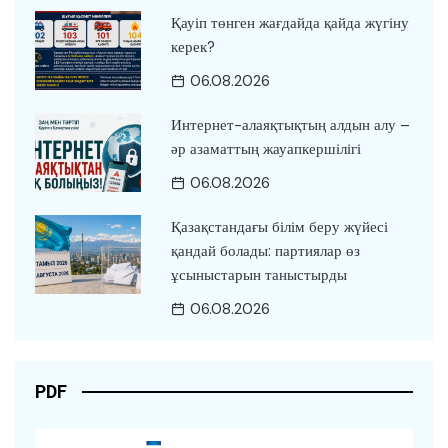
Қауіп төнген жағдайда қайда жүгіну
керек?
06.08.2026
Интернет-алаяқтықтың алдын алу –
әр азаматтың жауапкершілігі
06.08.2026
Қазақстандағы білім беру жүйесі
қандай болады: партиялар өз
ұсыныстарын таныстырды
06.08.2026
PDF