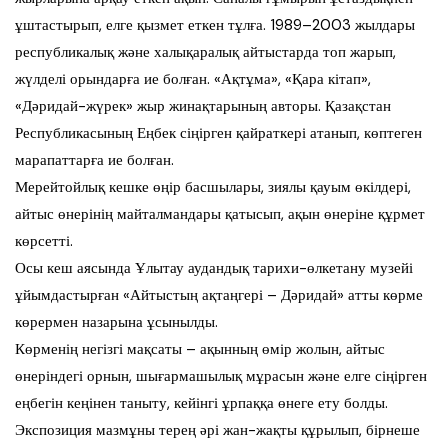
ұштастырып, елге қызмет еткен тұлға. 1989–2003 жылдары
республикалық және халықаралық айтыстарда топ жарып,
жүлделі орындарға ие болған. «Ақтұма», «Қара кітап»,
«Дәридай-жүрек» жыр жинақтарының авторы. Қазақстан
Республикасының Еңбек сіңірген қайраткері атанып, көптеген
марапаттарға ие болған.
Мерейтойлық кешке өңір басшылары, зиялы қауым өкілдері,
айтыс өнерінің майталмандары қатысып, ақын өнеріне құрмет
көрсетті.
Осы кеш аясында Ұлытау аудандық тарихи-өлкетану музейі
ұйымдастырған «Айтыстың ақтаңгері – Дәридай» атты көрме
көрермен назарына ұсынылды.
Көрменің негізгі мақсаты – ақынның өмір жолын, айтыс
өнеріндегі орнын, шығармашылық мұрасын және елге сіңірген
еңбегін кеңінен таныту, кейінгі ұрпаққа өнеге ету болды.
Экспозиция мазмұны терең әрі жан-жақты құрылып, бірнеше