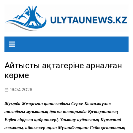
перейти
к
содержанию
Айтыстың ақтаңгеріне арналған
көрме
16.04.2026
Жуырда Жезқазған қаласындағы Серке Қожамқұлов
атындағы музыкалық драма театрында Қазақстанның
Еңбек сіңірген қайраткері, Ұлытау ауданының Құрметті
азаматы, айтыскер ақын Мұханбетқали Сейтқазиновтың