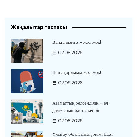
Жаңалықтар таспасы
Вандализмге – жол жоқ!
07.08.2026
Нашақорлыққа жол жоқ!
07.08.2026
Азаматтық белсенділік – ел
дамуының басты кепілі
07.08.2026
Ұлытау облысының әкімі Есет