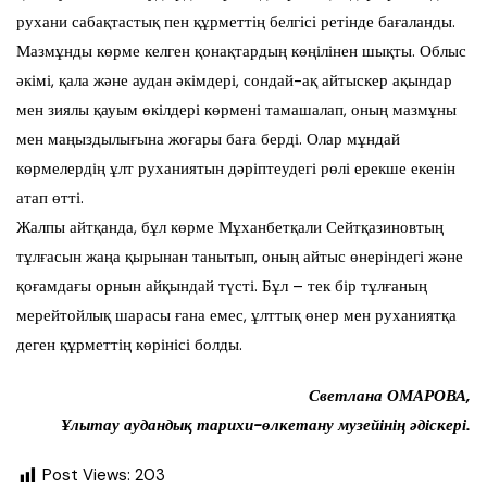
рухани сабақтастық пен құрметтің белгісі ретінде бағаланды.
Мазмұнды көрме келген қонақтардың көңілінен шықты. Облыс
әкімі, қала және аудан әкімдері, сондай-ақ айтыскер ақындар
мен зиялы қауым өкілдері көрмені тамашалап, оның мазмұны
мен маңыздылығына жоғары баға берді. Олар мұндай
көрмелердің ұлт руханиятын дәріптеудегі рөлі ерекше екенін
атап өтті.
Жалпы айтқанда, бұл көрме Мұханбетқали Сейтқазиновтың
тұлғасын жаңа қырынан танытып, оның айтыс өнеріндегі және
қоғамдағы орнын айқындай түсті. Бұл – тек бір тұлғаның
мерейтойлық шарасы ғана емес, ұлттық өнер мен руханиятқа
деген құрметтің көрінісі болды.
Светлана ОМАРОВА,
Ұлытау аудандық тарихи-өлкетану музейінің әдіскері.
Post Views:
203