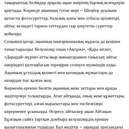
тақырыптық бөлімдер арқылы ақын өмірінің барлық кезеңдерін
қамтыды. Көрмеде ақынның туған жері – Шеңбер ауылына
қатысты фотосуреттер, балалық шағы мен отбасы архивтері,
айтыс кезіндегі тарихи сәттерден сыр шертетін суреттер
қойылды.
Сонымен қатар, ақынның шығармашылық мұрасы да кеңінен
таныстырылды. Келушілер оның «Ақтұма», «Қара кітап»,
«Дәридай-жүрек» атты жыр жинақтарымен танысып, айтыс
өнеріндегі қолтаңбасын тереңірек сезінуге мүмкіндік алды.
Ақынның ұстаздық қызметі мен қоғамдық жұмыстары да
назардан тыс қалған жоқ.
Көрменің ерекше бөлігін ақынның жеке заттары мен құнды
жәдігерлері толықтырды. Атап айтқанда, оның жеке құжаттары,
фотосуреттері, алған марапаттары мен төсбелгілері
көрерменге ұсынылды. Әсіресе, айтыскер ақын Айтақын
Бұлғақов сыйға тартқан домбыра келушілердің ерекше
қызығушылығын тудырды. Бұл жәдігер – ақындар арасындағы