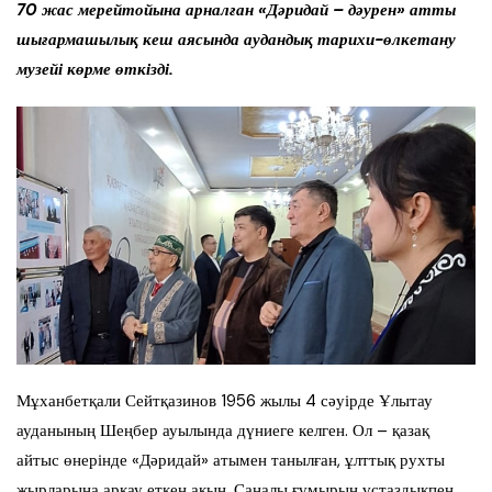
70 жас мерейтойына арналған «Дәридай – дәурен» атты
шығармашылық кеш аясында аудандық тарихи-өлкетану
музейі көрме өткізді.
Мұханбетқали Сейтқазинов 1956 жылы 4 сәуірде Ұлытау
ауданының Шеңбер ауылында дүниеге келген. Ол – қазақ
айтыс өнерінде «Дәридай» атымен танылған, ұлттық рухты
жырларына арқау еткен ақын. Саналы ғұмырын ұстаздықпен