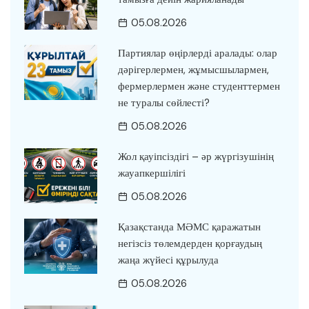
05.08.2026
Партиялар өңірлерді аралады: олар
дәрігерлермен, жұмысшылармен,
фермерлермен және студенттермен
не туралы сөйлесті?
05.08.2026
Жол қауіпсіздігі – әр жүргізушінің
жауапкершілігі
05.08.2026
Қазақстанда МӘМС қаражатын
негізсіз төлемдерден қорғаудың
жаңа жүйесі құрылуда
05.08.2026