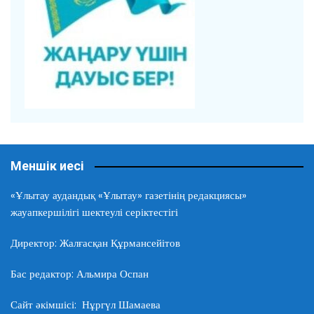
Меншік иесі
«Ұлытау аудандық «Ұлытау» газетінің редакциясы»
жауапкершілігі шектеулі серіктестігі
Директор: Жалғасқан Құрмансейітов
Бас редактор: Альмира Оспан
Сайт әкімшісі: Нұргүл Шамаева