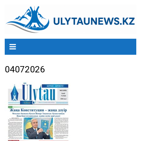
перейти
к
содержанию
04072026