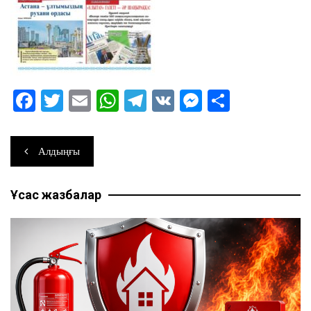
F
T
E
W
T
V
M
О
a
wi
m
h
el
K
e
тп
c
tt
ai
at
e
ss
ра
Навигация
Алдыңғы
e
er
l
s
gr
e
ви
по
b
A
a
n
ть
Ұқсас жазбалар
записям
o
p
m
g
o
p
er
k