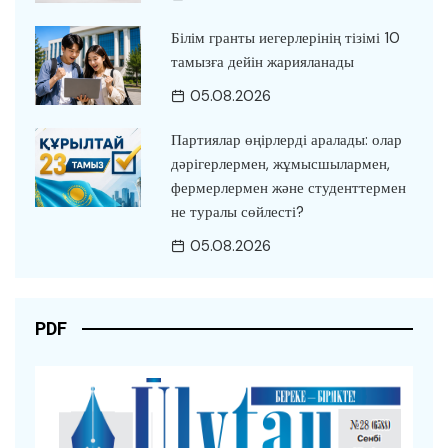
Білім гранты иегерлерінің тізімі 10
тамызға дейін жарияланады
05.08.2026
Партиялар өңірлерді аралады: олар
дәрігерлермен, жұмысшылармен,
фермерлермен және студенттермен
не туралы сөйлесті?
05.08.2026
PDF