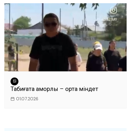
Табиғатқа қамқорлық – ортақ міндет
01.07.2026