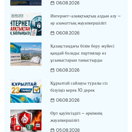
06.08.2026
Интернет-алаяқтықтың алдын алу –
әр азаматтың жауапкершілігі
06.08.2026
Қазақстандағы білім беру жүйесі
қандай болады: партиялар өз
ұсыныстарын таныстырды
06.08.2026
Құрылтай сайлауы туралы сіз
білуіңіз керек 10 дерек
06.08.2026
Өрт қауіпсіздігі – әркімнің
жауапкершілігі
05.08.2026