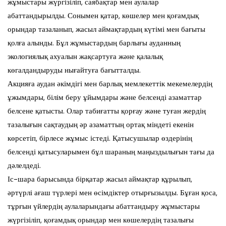
жұмыстары жүргізіліп, саябақтар мен аулалар
абаттандырылды. Сонымен қатар, көшелер мен қоғамдық
орындар тазаланып, жасыл аймақтардың күтімі мен бағыты
қолға алынды. Бұл жұмыстардың барлығы ауданның
экологиялық ахуалын жақсартуға және қалалық
көгалдандыруды нығайтуға бағытталды.
Акцияға аудан әкімдігі мен барлық мемлекеттік мекемелердің
ұжымдары, білім беру ұйымдары және белсенді азаматтар
белсене қатысты. Олар табиғатты қорғау және туған жердің
тазалығын сақтаудың әр азаматтың ортақ міндеті екенін
көрсетіп, бірлесе жұмыс істеді. Қатысушылар өздерінің
белсенді қатысуларымен бұл шараның маңыздылығын тағы да
дәлелдеді.
Іс-шара барысында бірқатар жасыл аймақтар құрылып,
әртүрлі ағаш түрлері мен өсімдіктер отырғызылды. Бұған қоса,
тұрғын үйлердің аулаларындағы абаттандыру жұмыстары
жүргізіліп, қоғамдық орындар мен көшелердің тазалығы