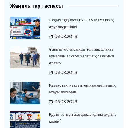
Жаңалықтар таспасы
Судағы қауіпсіздік – әр азаматтың
жауапкершілігі
06.08.2026
Ұлытау облысында Ұлттық ұланға
арналған әскери қалашық салынып
жатыр
06.08.2026
Қазақстан мектептерінде екі пәннің
атауы өзгереді
06.08.2026
Қауіп төнген жағдайда қайда жүгіну
керек?