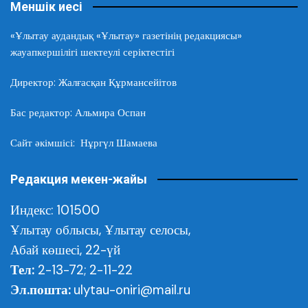
Меншік иесі
«Ұлытау аудандық «Ұлытау» газетінің редакциясы»
жауапкершілігі шектеулі серіктестігі
Директор: Жалғасқан Құрмансейітов
Бас редактор: Альмира Оспан
Сайт әкімшісі: Нұргүл Шамаева
Редакция мекен-жайы
Индекс: 101500
Ұлытау облысы,
Ұлытау селосы,
Абай көшесі, 22-үй
Тел:
2-13-72; 2-11-22
Эл.пошта:
ulytau-oniri@mail.ru