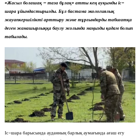
«Жасыл болашақ – таза бұлақ» атты кең ауқымды іс-
шара ұйымдастырылды. Бұл бастама экологиялық
жауапкершілікті арттыру және тұрғындарды табиғатқа
деген жанашырлыққа баулу жолында маңызды қадам болып
табылады.
Іс-шара барысында ауданның барлық аумағында ағаш егу