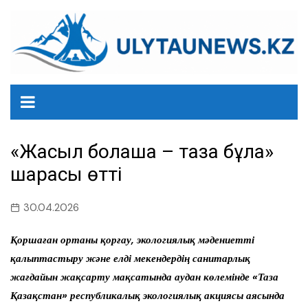
перейти
к
содержанию
«Жасыл болашақ – таза бұлақ»
шарасы өтті
30.04.2026
Қоршаған ортаны қорғау, экологиялық мәдениетті
қалыптастыру және елді мекендердің санитарлық
жағдайын жақсарту мақсатында аудан көлемінде «Таза
Қазақстан» республикалық экологиялық акциясы аясында