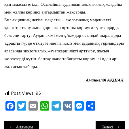
қамтамасыз етілді. Осылайша, ауданның экологиялық жағдайы
мен жалпы көрінісі айтарлықтай жақсарды.
Бұл акцияның негізгі мақсаты – экологиялық мәдениетті
қалыптастыру және қоршаған ортаны қорғауға тұрғындарды
белсене тарту. Аудан әкімі мен ұйымдар осындай шараларды
тұрақты түрде өткізуге ниетті. Қала мен ауданның тұрғындары
арасында экологиялық жауапкершілікті арттыру, жасыл
желектерді күтіп-баптау және табиғатты қорғау ісі одан әрі
жалғасын табады.
Аманкелді АҚШАЛ.
Post Views:
93
F
T
E
W
T
V
M
О
a
wi
m
h
el
K
e
тп
c
tt
ai
at
e
ss
ра
Навигация
Алдыңғы
Келесі