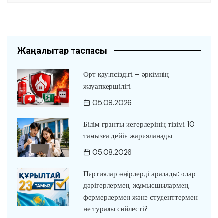
Жаңалықтар таспасы
Өрт қауіпсіздігі – әркімнің
жауапкершілігі
05.08.2026
Білім гранты иегерлерінің тізімі 10
тамызға дейін жарияланады
05.08.2026
Партиялар өңірлерді аралады: олар
дәрігерлермен, жұмысшылармен,
фермерлермен және студенттермен
не туралы сөйлесті?