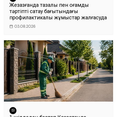
Жезқазғанда тазалық пен қоғамдық
тәртіпті сақтау бағытындағы
профилактикалық жұмыстар жалғасуда
03.08.2026