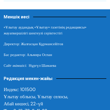
Меншік иесі
«Ұлытау аудандық «Ұлытау» газетінің редакциясы»
жауапкершілігі шектеулі серіктестігі
Директор: Жалғасқан Құрмансейітов
Бас редактор: Альмира Оспан
Сайт әкімшісі: Нұргүл Шамаева
Редакция мекен-жайы
Индекс: 101500
Ұлытау облысы,
Ұлытау селосы,
Абай көшесі, 22-үй