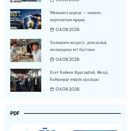
Меншікті қорғау – заңмен
қорғалатын құқық
04.08.2026
Халықпен кездесу: денсаулық
жолындағы игі бастама
04.08.2026
Есет Байкен Қарсақбай, Жезді,
Байқоңыр өңірін аралады
04.08.2026
PDF