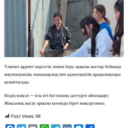
Үлкенге құрмет көрсетіп, көмек беру арқылы жастар бойында
жауапкершілік, жанашырлық пен адамгершілік құндылықтары
қалыптасады.
Біздің мақсат – осы игі бастаманы дәстүрге айналдыру.
Жақсылық жасау арқылы қоғамды бірге жақсартамыз.
Post Views:
98