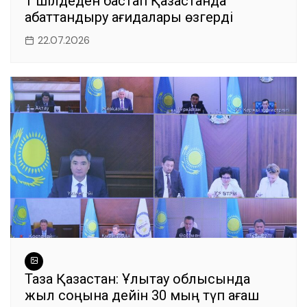
1 шілдеден бастап Қазақстанда
абаттандыру қағидалары өзгерді
22.07.2026
Таза Қазақстан: Ұлытау облысында
жыл соңына дейін 30 мың түп ағаш