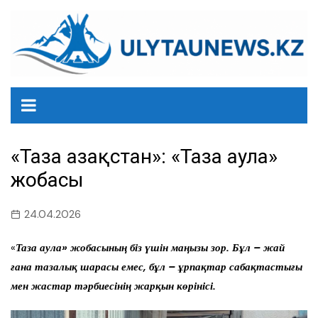
перейти
к
содержанию
«Таза Қазақстан»: «Таза аула»
жобасы
24.04.2026
«
Таза аула» жобасының біз үшін маңызы зор. Бұл – жай
ғана тазалық шарасы емес, бұл – ұрпақтар сабақтастығы
мен жастар тәрбиесінің жарқын көрінісі.