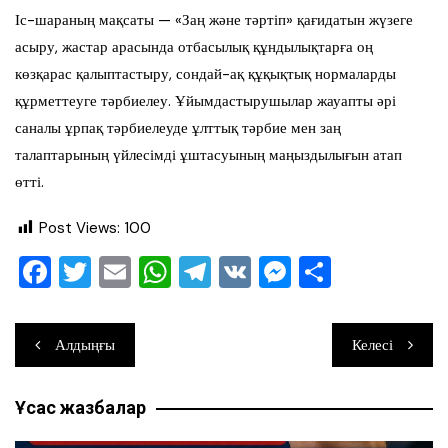
Іс-шараның мақсаты — «Заң және тәртіп» қағидатын жүзеге
асыру, жастар арасында отбасылық құндылықтарға оң
көзқарас қалыптастыру, сондай-ақ құқықтық нормаларды
құрметтеуге тәрбиелеу. Ұйымдастырушылар жауапты әрі
саналы ұрпақ тәрбиелеуде ұлттық тәрбие мен заң
талаптарының үйлесімді ұштасуының маңыздылығын атап
өтті.
Post Views:
100
F
T
E
W
T
V
M
О
a
wi
m
h
el
K
e
тп
c
tt
ai
at
e
ss
ра
Навигация
Алдыңғы
Келесі
e
er
l
s
gr
e
ви
по
b
A
a
n
ть
Ұқсас жазбалар
записям
o
p
m
g