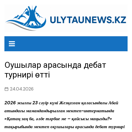
перейти
к
содержанию
Оқушылар арасында дебат
турнирі өтті
24.04.2026
2026 жылғы 23 сәуір күні Жезқазған қаласындағы Абай
атындағы мамандандырылған мектеп-интернатында
«Қатаң заң ба, әлде тәрбие ме – қайсысы маңызды?»
тақырыбында мектеп оқушылары арасында дебат турнирі