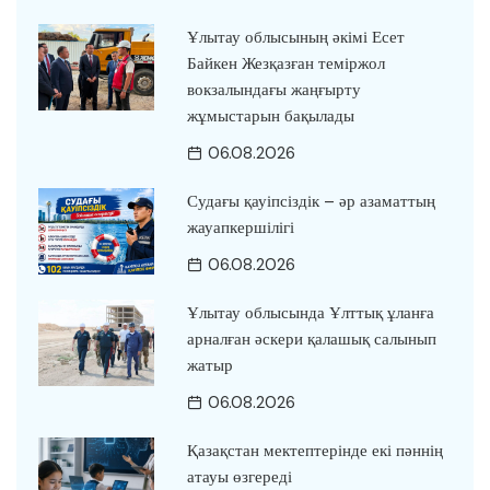
Ұлытау облысының әкімі Есет
Байкен Жезқазған теміржол
вокзалындағы жаңғырту
жұмыстарын бақылады
06.08.2026
Судағы қауіпсіздік – әр азаматтың
жауапкершілігі
06.08.2026
Ұлытау облысында Ұлттық ұланға
арналған әскери қалашық салынып
жатыр
06.08.2026
Қазақстан мектептерінде екі пәннің
атауы өзгереді