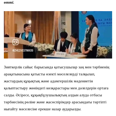
өтті.
Зияткерлік сайыс барысында қатысушылар заң мен тәрбиенің
арақатынасына қатысты өзекті мәселелерді талқылап,
жастардың құқықтық және адамгершілік мәдениетін
қалыптастыру жөніндегі көзқарастары мен дәлелдерін ортаға
салды. Әсіресе, құқықбұзушылықтың алдын алуда отбасы
тәрбиесінің рөліне және жасөспірімдер арасындағы тәртіпті
нығайту мәселесіне ерекше назар аударылды.