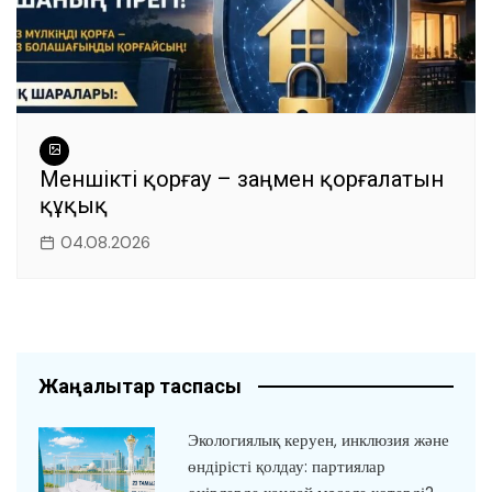
Меншікті қорғау – заңмен қорғалатын
құқық
04.08.2026
Жаңалықтар таспасы
Экологиялық керуен, инклюзия және
өндірісті қолдау: партиялар