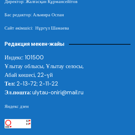
Директор: Жалғасқан Құрмансейітов
Бас редактор: Альмира Оспан
Сайт әкімшісі: Нұргүл Шамаева
Редакция мекен-жайы
Индекс: 101500
Ұлытау облысы,
Ұлытау селосы,
Абай көшесі, 22-үй
Тел:
2-13-72; 2-11-22
Эл.пошта:
ulytau-oniri@mail.ru
Яндекс дзен