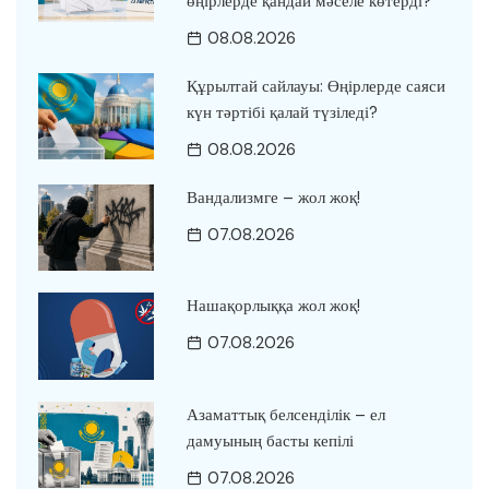
өңірлерде қандай мәселе көтерді?
08.08.2026
Құрылтай сайлауы: Өңірлерде саяси
күн тәртібі қалай түзіледі?
08.08.2026
Вандализмге – жол жоқ!
07.08.2026
Нашақорлыққа жол жоқ!
07.08.2026
Азаматтық белсенділік – ел
дамуының басты кепілі
07.08.2026