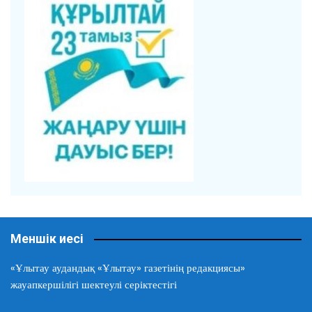
Меншік иесі
«Ұлытау аудандық «Ұлытау» газетінің редакциясы»
жауапкершілігі шектеулі серіктестігі