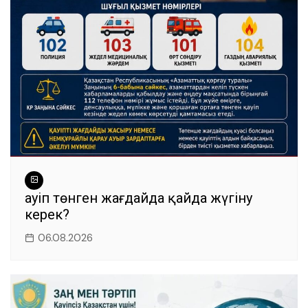
o
p
er
k
Қауіп төнген жағдайда қайда жүгіну
керек?
06.08.2026