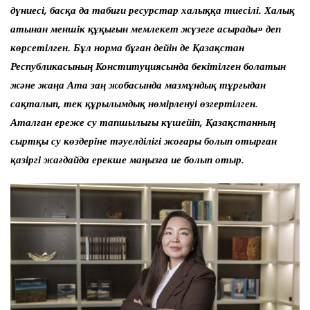
дүниесі, басқа да табиғи ресурстар халыққа тиесілі. Халық
атынан меншік құқығын мемлекет жүзеге асырады» деп
көрсетілген. Бұл норма бұған дейін де Қазақстан
Республикасының Конституциясында бекітілген болатын
және жаңа Ата заң жобасында мазмұндық тұрғыдан
сақталып, тек құрылымдық нөмірленуі өзгертілген.
Аталған ереже су тапшылығы күшейіп, Қазақстанның
сыртқы су көздеріне тәуелділігі жоғары болып отырған
қазіргі жағдайда ерекше маңызға ие болып отыр.