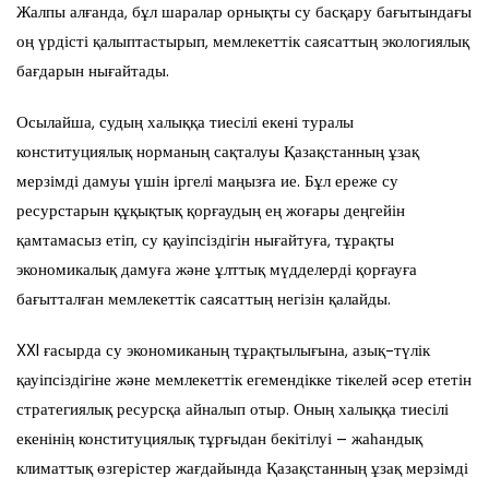
Жалпы алғанда, бұл шаралар орнықты су басқару бағытындағы
оң үрдісті қалыптастырып, мемлекеттік саясаттың экологиялық
бағдарын нығайтады.
Осылайша, судың халыққа тиесілі екені туралы
конституциялық норманың сақталуы Қазақстанның ұзақ
мерзімді дамуы үшін іргелі маңызға ие. Бұл ереже су
ресурстарын құқықтық қорғаудың ең жоғары деңгейін
қамтамасыз етіп, су қауіпсіздігін нығайтуға, тұрақты
экономикалық дамуға және ұлттық мүдделерді қорғауға
бағытталған мемлекеттік саясаттың негізін қалайды.
XXI ғасырда су экономиканың тұрақтылығына, азық-түлік
қауіпсіздігіне және мемлекеттік егемендікке тікелей әсер ететін
стратегиялық ресурсқа айналып отыр. Оның халыққа тиесілі
екенінің конституциялық тұрғыдан бекітілуі – жаһандық
климаттық өзгерістер жағдайында Қазақстанның ұзақ мерзімді