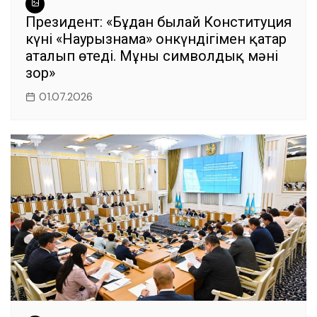
Президент: «Бұдан былай Конституция
күні «Наурызнама» онкүндігімен қатар
аталып өтеді. Мұның символдық мәні
зор»
01.07.2026