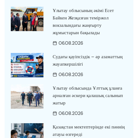
Ұлытау облысының әкімі Есет
Байкен Жезқазған теміржол
вокзалындағы жаңғырту
жұмыстарын бақылады
06.08.2026
Судағы қауіпсіздік – әр азаматтың
жауапкершілігі
06.08.2026
Ұлытау облысында Ұлттық ұланға
арналған әскери қалашық салынып
жатыр
06.08.2026
Қазақстан мектептерінде екі пәннің
атауы өзгереді