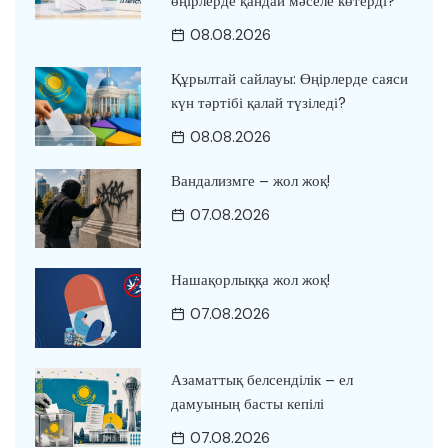
өңірлерде қандай мәселе көтерді?
08.08.2026
Құрылтай сайлауы: Өңірлерде саяси
күн тәртібі қалай түзіледі?
08.08.2026
Вандализмге – жол жоқ!
07.08.2026
Нашақорлыққа жол жоқ!
07.08.2026
Азаматтық белсенділік – ел
дамуының басты кепілі
07.08.2026