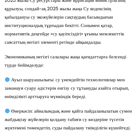
2023 жылы Су ресурстары және ирригация министрлігінің
құрылуы, сондай-ақ 2025 жылы жаңа Су кодексінің
қабылдануы су экожүйелерін сақтаудың басымдығын
институционалдық тұрғыдан бекітті. Сонымен қатар,
нормативтік деңгейде «су қауіпсіздігі» ұғымы мемлекеттік
саясаттың негізгі элементі ретінде айқындалды.
Экономиканың негізгі салалары жаңа қағидаттарға белсенді
түрде бейімделуде:
Ауыл шаруашылығы: су үнемдейтін технологиялар мен
заманауи суару әдістерін енгізу су тұтынуды азайта отырып,
өнімділікті арттыруға мүмкіндік береді.
Өнеркәсіп: айналымдық және қайта пайдаланылатын сумен
жабдықтау жүйелерін қолдану табиғи су көздеріне түсетін
жүктемені төмендетіп, суды пайдалану тиімділігін күшейтеді.