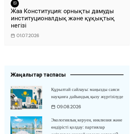
Жаңа Конституция: орнықты дамудың
институционалдық және құқықтық
негізі
01.07.2026
Жаңалықтар таспасы
Құрылтай сайлауы: маңызды саяси
науқанға дайындық қызу жүргізілуде
09.08.2026
Экологиялық керуен, инклюзия және
өндірісті қолдау: партиялар