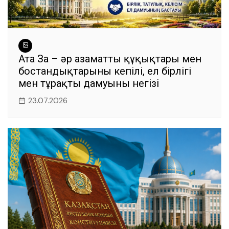
Ата Заң – әр азаматтың құқықтары мен
бостандықтарының кепілі, ел бірлігі
мен тұрақты дамуының негізі
23.07.2026