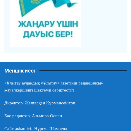
Меншік иесі
«Ұлытау аудандық «Ұлытау» газетінің редакциясы»
жауапкершілігі шектеулі серіктестігі
Директор: Жалғасқан Құрмансейітов
Бас редактор: Альмира Оспан
Сайт әкімшісі: Нұргүл Шамаева