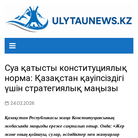
перейти
к
содержанию
Суға қатысты конституциялық
норма: Қазақстан қауіпсіздігі
үшін стратегиялық маңызы
24.02.2026
Қазақстан Республикасы жаңа Конституциясының
жобасында маңызды ереже сақталып отыр. Онда: «Жер
және оның қойнауы, сулар, өсімдіктер мен жануарлар