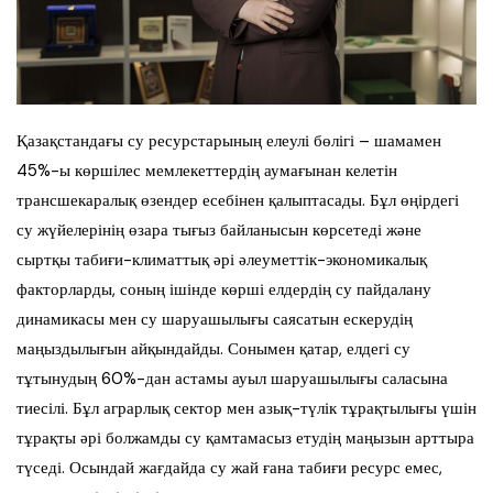
Қазақстандағы су ресурстарының елеулі бөлігі – шамамен
45%-ы көршілес мемлекеттердің аумағынан келетін
трансшекаралық өзендер есебінен қалыптасады. Бұл өңірдегі
су жүйелерінің өзара тығыз байланысын көрсетеді және
сыртқы табиғи-климаттық әрі әлеуметтік-экономикалық
факторларды, соның ішінде көрші елдердің су пайдалану
динамикасы мен су шаруашылығы саясатын ескерудің
маңыздылығын айқындайды. Сонымен қатар, елдегі су
тұтынудың 60%-дан астамы ауыл шаруашылығы саласына
тиесілі. Бұл аграрлық сектор мен азық-түлік тұрақтылығы үшін
тұрақты әрі болжамды су қамтамасыз етудің маңызын арттыра
түседі. Осындай жағдайда су жай ғана табиғи ресурс емес,