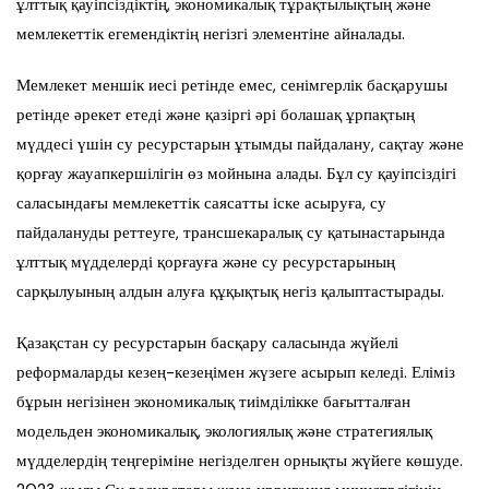
ұлттық қауіпсіздіктің, экономикалық тұрақтылықтың және
мемлекеттік егемендіктің негізгі элементіне айналады.
Мемлекет меншік иесі ретінде емес, сенімгерлік басқарушы
ретінде әрекет етеді және қазіргі әрі болашақ ұрпақтың
мүддесі үшін су ресурстарын ұтымды пайдалану, сақтау және
қорғау жауапкершілігін өз мойнына алады. Бұл су қауіпсіздігі
саласындағы мемлекеттік саясатты іске асыруға, су
пайдалануды реттеуге, трансшекаралық су қатынастарында
ұлттық мүдделерді қорғауға және су ресурстарының
сарқылуының алдын алуға құқықтық негіз қалыптастырады.
Қазақстан су ресурстарын басқару саласында жүйелі
реформаларды кезең-кезеңімен жүзеге асырып келеді. Еліміз
бұрын негізінен экономикалық тиімділікке бағытталған
модельден экономикалық, экологиялық және стратегиялық
мүдделердің теңгеріміне негізделген орнықты жүйеге көшуде.