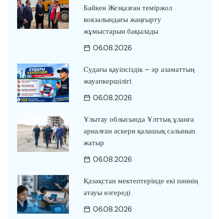
Байкен Жезқазған теміржол
вокзалындағы жаңғырту
жұмыстарын бақылады
06.08.2026
Судағы қауіпсіздік – әр азаматтың
жауапкершілігі
06.08.2026
Ұлытау облысында Ұлттық ұланға
арналған әскери қалашық салынып
жатыр
06.08.2026
Қазақстан мектептерінде екі пәннің
атауы өзгереді
06.08.2026