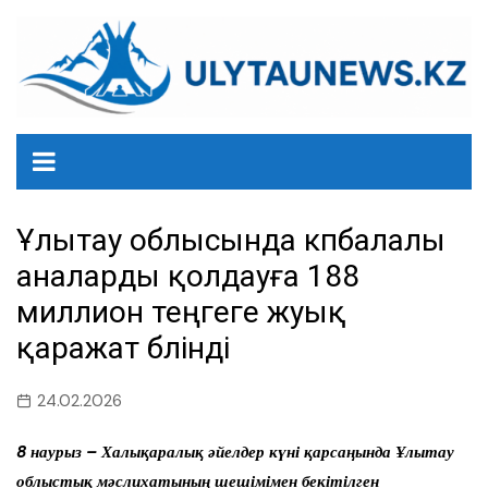
перейти
к
содержанию
Ұлытау облысында көпбалалы
аналарды қолдауға 188
миллион теңгеге жуық
қаражат бөлінді
24.02.2026
8 наурыз – Халықаралық әйелдер күні қарсаңында Ұлытау
облыстық мәслихатының шешімімен бекітілген