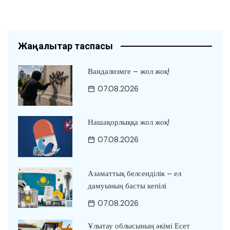
Жаңалықтар таспасы
Вандализмге – жол жоқ!
07.08.2026
Нашақорлыққа жол жоқ!
07.08.2026
Азаматтық белсенділік – ел
дамуының басты кепілі
07.08.2026
Ұлытау облысының әкімі Есет