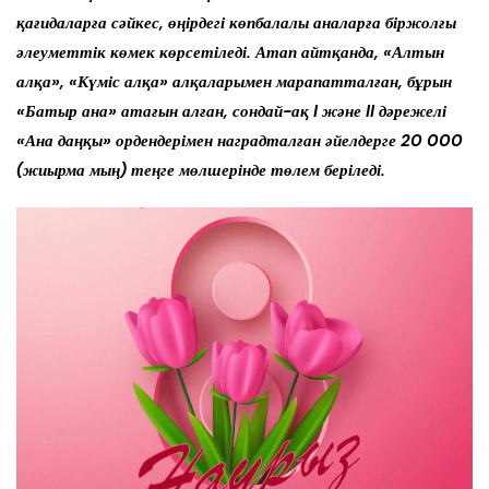
қағидаларға сәйкес, өңірдегі көпбалалы аналарға біржолғы
әлеуметтік көмек көрсетіледі. Атап айтқанда, «Алтын
алқа», «Күміс алқа» алқаларымен марапатталған, бұрын
«Батыр ана» атағын алған, сондай-ақ I және II дәрежелі
«Ана даңқы» ордендерімен наградталған әйелдерге 20 000
(жиырма мың) теңге мөлшерінде төлем беріледі.