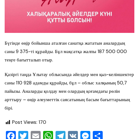
Бүгінде өңір бойынша аталған санатқа жататын аналардың
саны 9 375-ті құрайды. Бұл мақсатқа жалпы 187 500 000
теңге бағытталып отыр.
Қазіргі таңда Ұлытау облысында әйелдер мен қыз-келіншектер
саны 110 928 адамды құрайды, бұл – облыс халқының 50,7
пайызы. Аналарды қолдау мен олардың қоғамдағы рөлін
арттыру – өңір әлеуметтік саясатының басым бағыттарының
бірі.
Post Views:
170
F
T
E
W
T
V
M
О