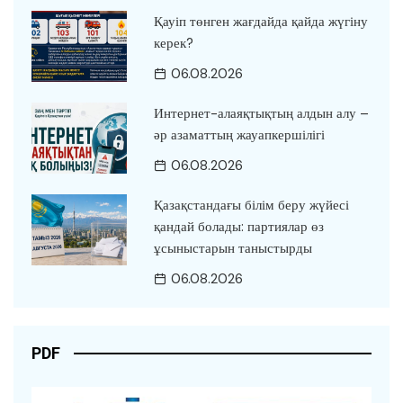
Қауіп төнген жағдайда қайда жүгіну
керек?
06.08.2026
Интернет-алаяқтықтың алдын алу –
әр азаматтың жауапкершілігі
06.08.2026
Қазақстандағы білім беру жүйесі
қандай болады: партиялар өз
ұсыныстарын таныстырды
06.08.2026
PDF