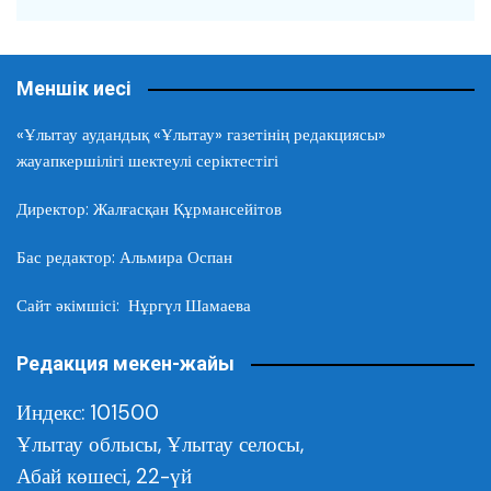
Меншік иесі
«Ұлытау аудандық «Ұлытау» газетінің редакциясы»
жауапкершілігі шектеулі серіктестігі
Директор: Жалғасқан Құрмансейітов
Бас редактор: Альмира Оспан
Сайт әкімшісі: Нұргүл Шамаева
Редакция мекен-жайы
Индекс: 101500
Ұлытау облысы,
Ұлытау селосы,
Абай көшесі, 22-үй