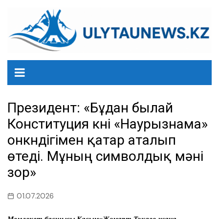
перейти
к
содержанию
Президент: «Бұдан былай
Конституция күні «Наурызнама»
онкүндігімен қатар аталып
өтеді. Мұның символдық мәні
зор»
01.07.2026