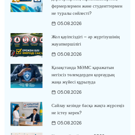
фермерлермен және студенттермен
не туралы сөйлесті?
05.08.2026
Жол қауіпсіздігі – әр жүргізушінің
жауапкершілігі
05.08.2026
Қазақстанда МӘМС қаражатын
негізсіз төлемдерден қорғаудың
жаңа жүйесі құрылуда
05.08.2026
Сайлау кезінде басқа жақта жүрсеңіз
не істеу керек?
05.08.2026