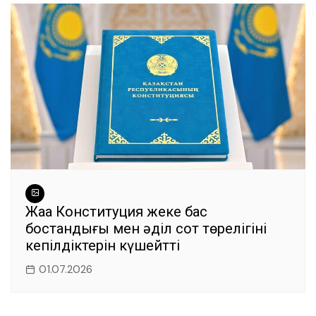
Жаңа Конституция жеке бас
бостандығы мен әділ сот төрелігінің
кепілдіктерін күшейтті
01.07.2026