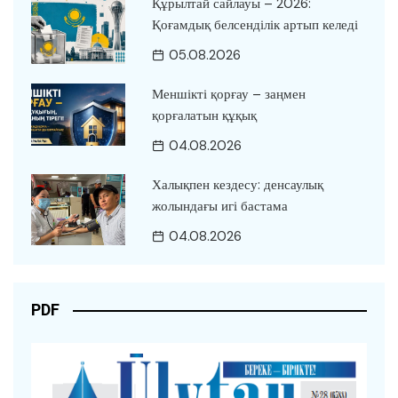
Құрылтай сайлауы – 2026:
Қоғамдық белсенділік артып келеді
05.08.2026
Меншікті қорғау – заңмен
қорғалатын құқық
04.08.2026
Халықпен кездесу: денсаулық
жолындағы игі бастама
04.08.2026
PDF