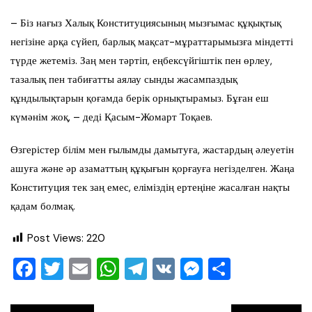
– Біз нағыз Халық Конституциясының мызғымас құқықтық
негізіне арқа сүйеп, барлық мақсат-мұраттарымызға міндетті
түрде жетеміз. Заң мен тәртіп, еңбексүйгіштік пен өрлеу,
тазалық пен табиғатты аялау сынды жасампаздық
құндылықтарын қоғамда берік орнықтырамыз. Бұған еш
күмәнім жоқ, – деді Қасым-Жомарт Тоқаев.
Өзгерістер білім мен ғылымды дамытуға, жастардың әлеуетін
ашуға және әр азаматтың құқығын қорғауға негізделген. Жаңа
Конституция тек заң емес, еліміздің ертеңіне жасалған нақты
қадам болмақ.
Post Views:
220
F
T
E
W
T
V
M
О
a
wi
m
h
el
K
e
тп