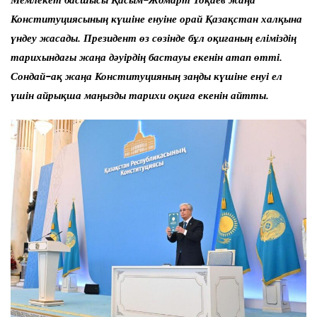
Мемлекет басшысы Қасым-Жомарт Тоқаев жаңа
Конституциясының күшіне енуіне орай Қазақстан халқына
үндеу жасады. Президент өз сөзінде бұл оқиғаның еліміздің
тарихындағы жаңа дәуірдің бастауы екенін атап өтті.
Сондай-ақ жаңа Конституцияның заңды күшіне енуі ел
үшін айрықша маңызды тарихи оқиға екенін айтты.