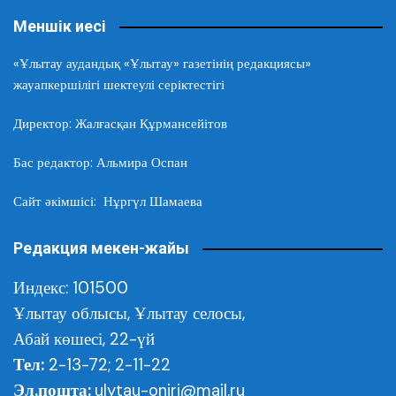
Меншік иесі
«Ұлытау аудандық «Ұлытау» газетінің редакциясы»
жауапкершілігі шектеулі серіктестігі
Директор: Жалғасқан Құрмансейітов
Бас редактор: Альмира Оспан
Сайт әкімшісі: Нұргүл Шамаева
Редакция мекен-жайы
Индекс: 101500
Ұлытау облысы,
Ұлытау селосы,
Абай көшесі, 22-үй
Тел:
2-13-72; 2-11-22
Эл.пошта:
ulytau-oniri@mail.ru