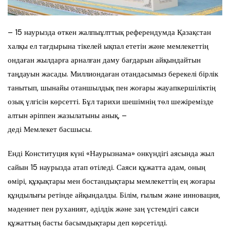
– 15 наурызда өткен жалпыұлттық референдумда Қазақстан
халқы ел тағдырына тікелей ықпал ететін және мемлекеттің
ондаған жылдарға арналған даму бағдарын айқындайтын
таңдауын жасады. Миллиондаған отандасымыз берекелі бірлік
танытып, шынайы отаншылдық пен жоғары жауапкершіліктің
озық үлгісін көрсетті. Бұл тарихи шешімнің төл шежіремізде
алтын әріппен жазылатыны анық, –
деді Мемлекет басшысы.
Енді Конституция күні «Наурызнама» онкүндігі аясында жыл
сайын 15 наурызда атап өтіледі. Саяси құжатта адам, оның
өмірі, құқықтары мен бостандықтары мемлекеттің ең жоғары
құндылығы ретінде айқындалды. Білім, ғылым және инновация,
мәдениет пен руханият, әділдік және заң үстемдігі саяси
құжаттың басты басымдықтары деп көрсетілді.