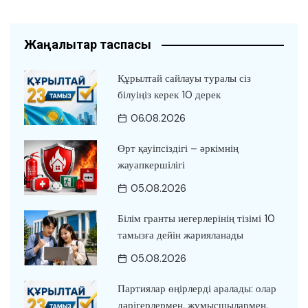
Жаңалықтар таспасы
Құрылтай сайлауы туралы сіз
білуіңіз керек 10 дерек
06.08.2026
Өрт қауіпсіздігі – әркімнің
жауапкершілігі
05.08.2026
Білім гранты иегерлерінің тізімі 10
тамызға дейін жарияланады
05.08.2026
Партиялар өңірлерді аралады: олар
дәрігерлермен, жұмысшылармен,