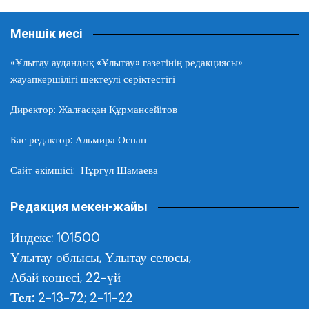
Меншік иесі
«Ұлытау аудандық «Ұлытау» газетінің редакциясы»
жауапкершілігі шектеулі серіктестігі
Директор: Жалғасқан Құрмансейітов
Бас редактор: Альмира Оспан
Сайт әкімшісі: Нұргүл Шамаева
Редакция мекен-жайы
Индекс: 101500
Ұлытау облысы,
Ұлытау селосы,
Абай көшесі, 22-үй
Тел:
2-13-72; 2-11-22