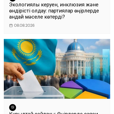
Экологиялық керуен, инклюзия және
өндірісті қолдау: партиялар өңірлерде
қандай мәселе көтерді?
08.08.2026