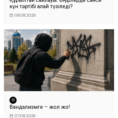
Құрылтай сайлауы: Өңірлерде саяси
күн тәртібі қалай түзіледі?
08.08.2026
Вандализмге – жол жоқ!
07.08.2026