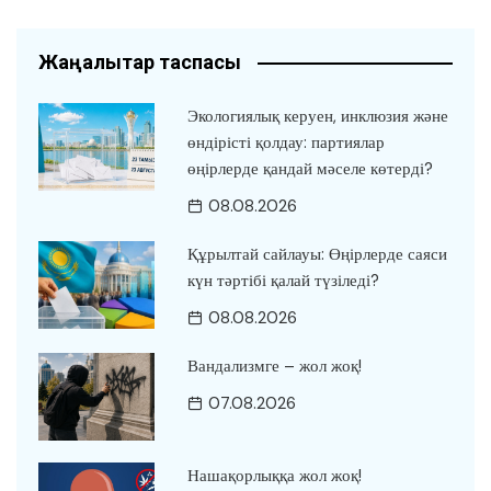
Жаңалықтар таспасы
Экологиялық керуен, инклюзия және
өндірісті қолдау: партиялар
өңірлерде қандай мәселе көтерді?
08.08.2026
Құрылтай сайлауы: Өңірлерде саяси
күн тәртібі қалай түзіледі?
08.08.2026
Вандализмге – жол жоқ!
07.08.2026
Нашақорлыққа жол жоқ!