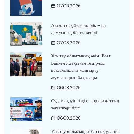
07.08.2026
Азаматтық белсенділік – ел
дамуының басты кепілі
07.08.2026
Ұлытау облысының әкімі Есет
Байкен Жезқазған теміржол
вокзалындағы жаңғырту
жұмыстарын бақылады
06.08.2026
Судағы қауіпсіздік – әр азаматтың
жауапкершілігі
06.08.2026
Ұлытау облысында Ұлттық ұланға