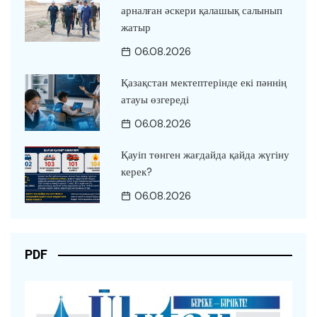
арналған әскери қалашық салынып
жатыр
06.08.2026
Қазақстан мектептерінде екі пәннің
атауы өзгереді
06.08.2026
Қауіп төнген жағдайда қайда жүгіну
керек?
06.08.2026
PDF