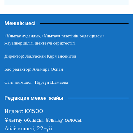
Меншік иесі
«Ұлытау аудандық «Ұлытау» газетінің редакциясы»
жауапкершілігі шектеулі серіктестігі
Директор: Жалғасқан Құрмансейітов
Бас редактор: Альмира Оспан
Сайт әкімшісі: Нұргүл Шамаева
Редакция мекен-жайы
Индекс: 101500
Ұлытау облысы,
Ұлытау селосы,
Абай көшесі, 22-үй