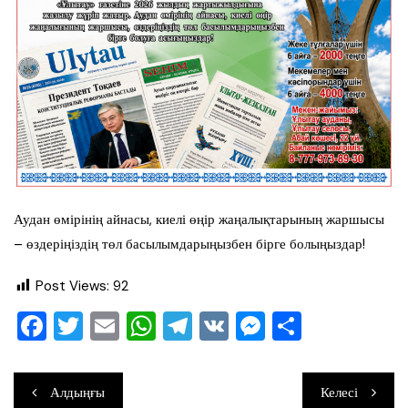
Аудан өмірінің айнасы, киелі өңір жаңалықтарының жаршысы
– өздеріңіздің төл басылымдарыңызбен бірге болыңыздар!
Post Views:
92
F
T
E
W
T
V
M
О
a
wi
m
h
el
K
e
тп
c
tt
ai
at
e
ss
ра
Навигация
Алдыңғы
Келесі