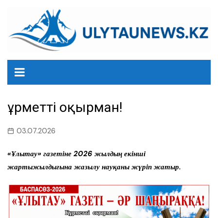
перейти
к
содержанию
Құрметті оқырман!
03.07.2026
«Ұлытау» газетіне 2026 жылдың екінші
жартыжылдығына жазылу науқаны жүріп жатыр.