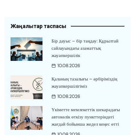
Жаңалықтар таспасы
Бір дауыс – бір таңдау: Құрылтай
сайлауындағы азаматтық
жауапкершілік
10.08.2026
Қаланың тазалығы – әрбіріміздің
жауапкершілігіміз
10.08.2026
Үкіметте мемлекеттік шекарадағы
автокөлік өткізу пункттеріндегі
жағдай бойынша жедел кеңес өтті
10.08.2026