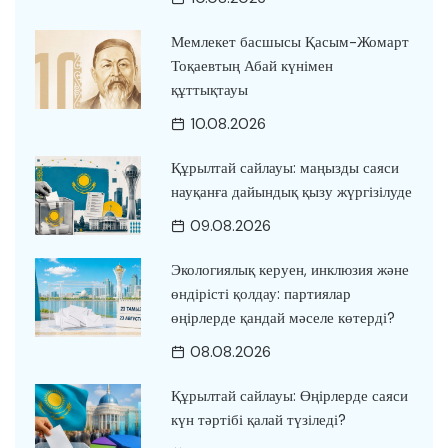
Мемлекет басшысы Қасым-Жомарт
Тоқаевтың Абай күнімен
құттықтауы
10.08.2026
Құрылтай сайлауы: маңызды саяси
науқанға дайындық қызу жүргізілуде
09.08.2026
Экологиялық керуен, инклюзия және
өндірісті қолдау: партиялар
өңірлерде қандай мәселе көтерді?
08.08.2026
Құрылтай сайлауы: Өңірлерде саяси
күн тәртібі қалай түзіледі?