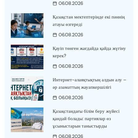
06.08.2026
Қазақстан мектептерінде екі пәннің
атауы өзгереді
06.08.2026
Қауіп төнген жағдайда қайда жүгіну
керек?
06.08.2026
Интернет-алаяқтықтың алдын алу –
әр азаматтың жауапкершілігі
06.08.2026
Қазақстандағы білім беру жүйесі
қандай болады: партиялар өз
ұсыныстарын таныстырды
06.08.2026