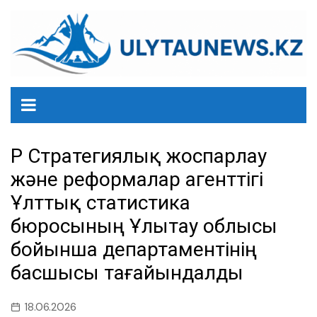
перейти
к
содержанию
ҚР Стратегиялық жоспарлау
және реформалар агенттігі
Ұлттық статистика
бюросының Ұлытау облысы
бойынша департаментінің
басшысы тағайындалды
18.06.2026