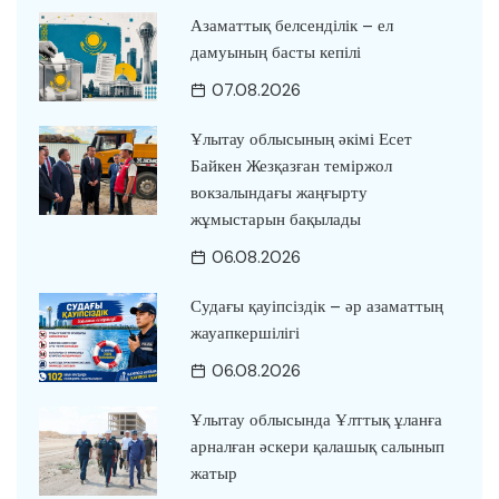
Азаматтық белсенділік – ел
дамуының басты кепілі
07.08.2026
Ұлытау облысының әкімі Есет
Байкен Жезқазған теміржол
вокзалындағы жаңғырту
жұмыстарын бақылады
06.08.2026
Судағы қауіпсіздік – әр азаматтың
жауапкершілігі
06.08.2026
Ұлытау облысында Ұлттық ұланға
арналған әскери қалашық салынып
жатыр