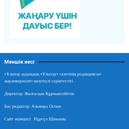
Меншік иесі
«Ұлытау аудандық «Ұлытау» газетінің редакциясы»
жауапкершілігі шектеулі серіктестігі
Директор: Жалғасқан Құрмансейітов
Бас редактор: Альмира Оспан
Сайт әкімшісі: Нұргүл Шамаева