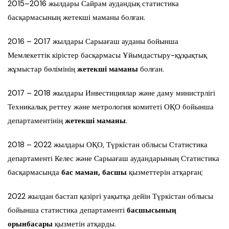
2015–2016 жылдары Сайрам аудандық статистика
басқармасының жетекші маманы болған.
2016 – 2017 жылдары Сарыағаш ауданы бойынша
Мемлекеттік кірістер басқармасы Ұйымдастыру-құқықтық
жұмыстар бөлімінің
жетекші маманы
болған.
2017 – 2018 жылдары Инвестициялар және даму министрлігі
Техникалық реттеу және метрология комитеті ОҚО бойынша
департаментінің
жетекші маманы
.
2018 – 2022 жылдары ОҚО, Түркістан облысы Статистика
департаменті Келес және Сарыағаш аудандарының Статистика
басқармасында
бас маман, басшы
қызметтерін атқарған;
2022 жылдан бастап қазіргі уақытқа дейін Түркістан облысы
бойынша статистика департаменті
басшысының
орынбасары
қызметін атқарды.