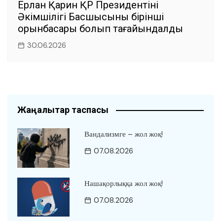
Ерлан Қарин ҚР Президентінің
Әкімшілігі Басшысының бірінші
орынбасары болып тағайындалды
30.06.2026
Жаңалықтар таспасы
Вандализмге – жол жоқ!
07.08.2026
Нашақорлыққа жол жоқ!
07.08.2026