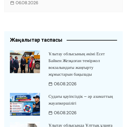
06.08.2026
Жаңалықтар таспасы
Ұлытау облысының әкімі Есет
Байкен Жезқазған теміржол
вокзалындағы жаңғырту
жұмыстарын бақылады
06.08.2026
Судағы қауіпсіздік – әр азаматтың
жауапкершілігі
06.08.2026
Ұлытау облысында Ұлттық ұланға