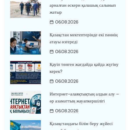
арналған әскери қалашық салынып
жатыр
06.08.2026
Қазақстан мектептерінде екі пәннің
атауы өзгереді
06.08.2026
Қауіп төнген жағдайда қайда жүгіну
керек?
06.08.2026
Интернет-алаяқтықтың алдын алу –
әр азаматтың жауапкершілігі
06.08.2026
Қазақстандағы білім беру жүйесі