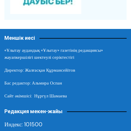
Меншік иесі
«Ұлытау аудандық «Ұлытау» газетінің редакциясы»
жауапкершілігі шектеулі серіктестігі
Директор: Жалғасқан Құрмансейітов
Бас редактор: Альмира Оспан
Сайт әкімшісі: Нұргүл Шамаева
Редакция мекен-жайы
Индекс: 101500