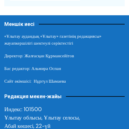
Меншік иесі
«Ұлытау аудандық «Ұлытау» газетінің редакциясы»
жауапкершілігі шектеулі серіктестігі
Директор: Жалғасқан Құрмансейітов
Бас редактор: Альмира Оспан
Сайт әкімшісі: Нұргүл Шамаева
Редакция мекен-жайы
Индекс: 101500
Ұлытау облысы,
Ұлытау селосы,
Абай көшесі, 22-үй