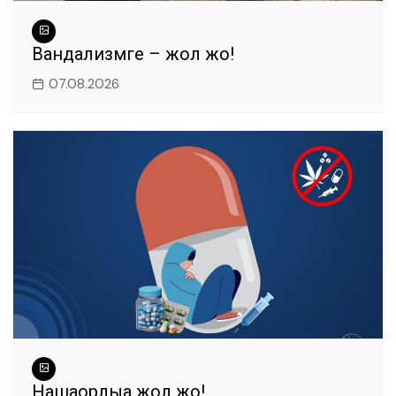
Вандализмге – жол жоқ!
07.08.2026
Нашақорлыққа жол жоқ!