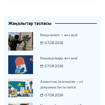
Жаңалықтар таспасы
Вандализмге – жол жоқ!
07.08.2026
Нашақорлыққа жол жоқ!
07.08.2026
Азаматтық белсенділік – ел
дамуының басты кепілі
07.08.2026