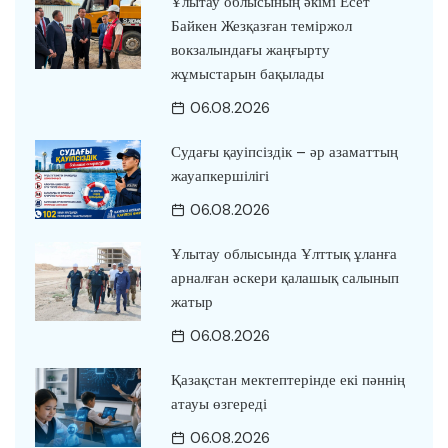
Ұлытау облысының әкімі Есет
Байкен Жезқазған теміржол
вокзалындағы жаңғырту
жұмыстарын бақылады
06.08.2026
Судағы қауіпсіздік – әр азаматтың
жауапкершілігі
06.08.2026
Ұлытау облысында Ұлттық ұланға
арналған әскери қалашық салынып
жатыр
06.08.2026
Қазақстан мектептерінде екі пәннің
атауы өзгереді
06.08.2026