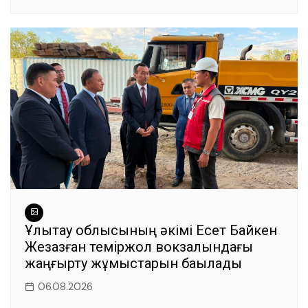
Ұлытау облысының әкімі Есет Байкен
Жезқазған теміржол вокзалындағы
жаңғырту жұмыстарын бақылады
06.08.2026