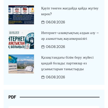
Қауіп төнген жағдайда қайда жүгіну
керек?
06.08.2026
Интернет-алаяқтықтың алдын алу –
әр азаматтың жауапкершілігі
06.08.2026
Қазақстандағы білім беру жүйесі
қандай болады: партиялар өз
ұсыныстарын таныстырды
06.08.2026
PDF