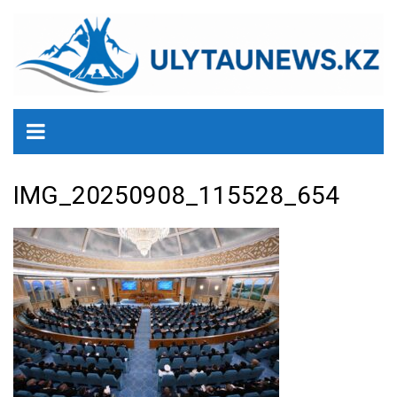
перейти
к
содержанию
IMG_20250908_115528_654