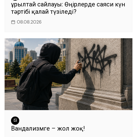
Құрылтай сайлауы: Өңірлерде саяси күн
тәртібі қалай түзіледі?
08.08.2026
Вандализмге – жол жоқ!