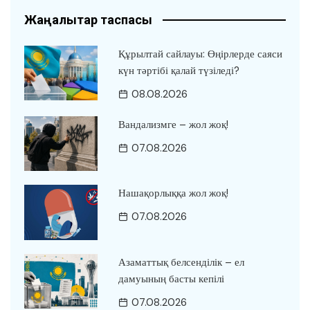
Жаңалықтар таспасы
Құрылтай сайлауы: Өңірлерде саяси
күн тәртібі қалай түзіледі?
08.08.2026
Вандализмге – жол жоқ!
07.08.2026
Нашақорлыққа жол жоқ!
07.08.2026
Азаматтық белсенділік – ел
дамуының басты кепілі
07.08.2026