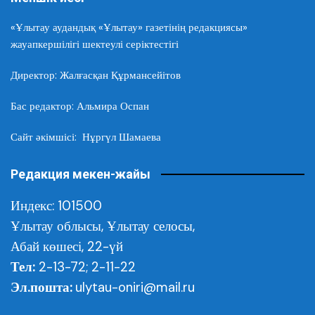
«Ұлытау аудандық «Ұлытау» газетінің редакциясы»
жауапкершілігі шектеулі серіктестігі
Директор: Жалғасқан Құрмансейітов
Бас редактор: Альмира Оспан
Сайт әкімшісі: Нұргүл Шамаева
Редакция мекен-жайы
Индекс: 101500
Ұлытау облысы,
Ұлытау селосы,
Абай көшесі, 22-үй
Тел:
2-13-72; 2-11-22
Эл.пошта:
ulytau-oniri@mail.ru