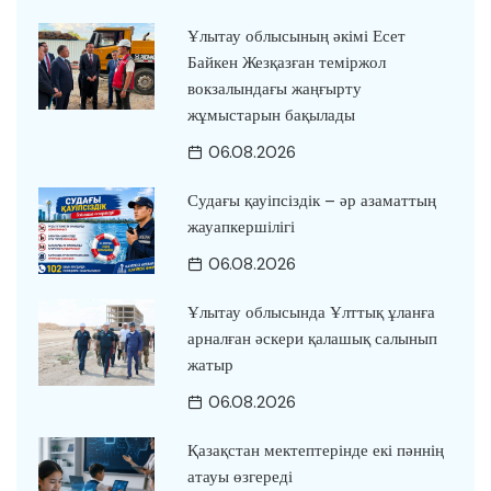
Ұлытау облысының әкімі Есет
Байкен Жезқазған теміржол
вокзалындағы жаңғырту
жұмыстарын бақылады
06.08.2026
Судағы қауіпсіздік – әр азаматтың
жауапкершілігі
06.08.2026
Ұлытау облысында Ұлттық ұланға
арналған әскери қалашық салынып
жатыр
06.08.2026
Қазақстан мектептерінде екі пәннің
атауы өзгереді