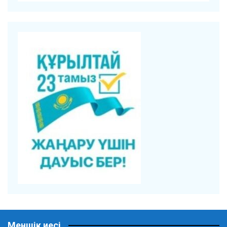
Меншік иесі