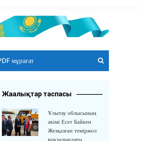
PDF мұрағат
Жаңалықтар таспасы
Ұлытау облысының
әкімі Есет Байкен
Жезқазған теміржол
вокзалындағы