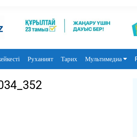
ейкесті
Руханият
Тарих
Мультимедиа
Фото
034_352
Видео