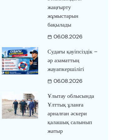
жаңғырту
жұмыстарын
бақылады
06.08.2026
Судағы қауіпсіздік –
әр азаматтың
жауапкершілігі
06.08.2026
Ұлытау облысында
Ұлттық ұланға
арналған әскери
қалашық салынып
жатыр