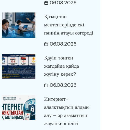
06.08.2026
Қазақстан
мектептерінде екі
пәннің атауы өзгереді
06.08.2026
Қауіп төнген
жағдайда қайда
жүгіну керек?
06.08.2026
Интернет-
алаяқтықтың алдын
алу – әр азаматтың
жауапкершілігі