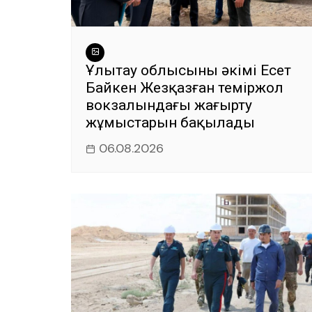
Ұлытау облысының әкімі Есет
Байкен Жезқазған теміржол
вокзалындағы жаңғырту
жұмыстарын бақылады
06.08.2026