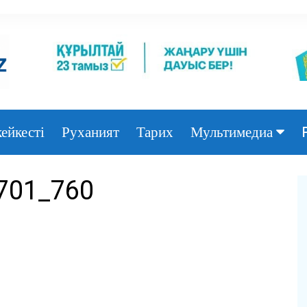
ейкесті
Руханият
Тарих
Мультимедиа
Фото
701_760
Видео