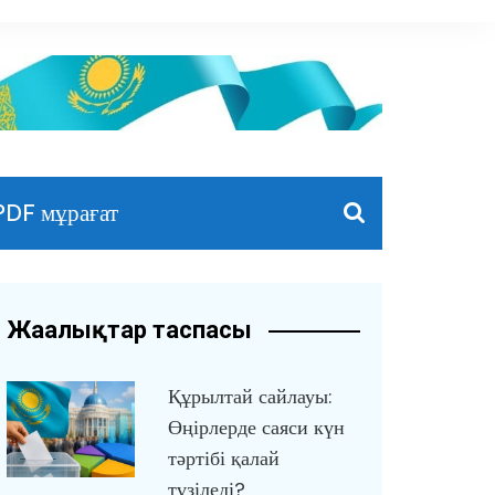
PDF мұрағат
Жаңалықтар таспасы
Құрылтай сайлауы:
Өңірлерде саяси күн
тәртібі қалай
түзіледі?