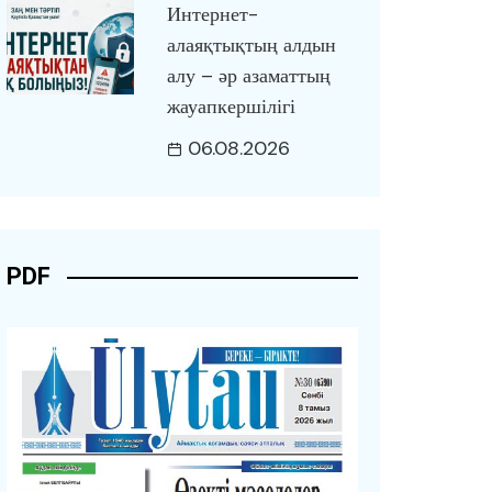
Интернет-
алаяқтықтың алдын
алу – әр азаматтың
жауапкершілігі
06.08.2026
PDF