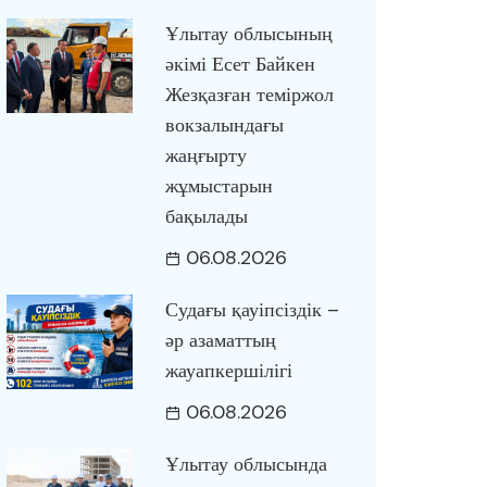
Ұлытау облысының
әкімі Есет Байкен
Жезқазған теміржол
вокзалындағы
жаңғырту
жұмыстарын
бақылады
06.08.2026
Судағы қауіпсіздік –
әр азаматтың
жауапкершілігі
06.08.2026
Ұлытау облысында