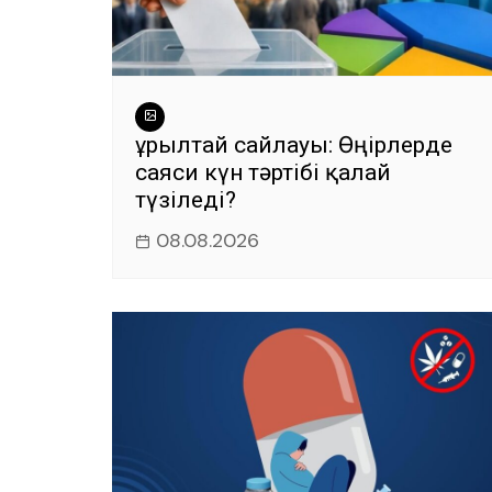
Құрылтай сайлауы: Өңірлерде
саяси күн тәртібі қалай
түзіледі?
08.08.2026