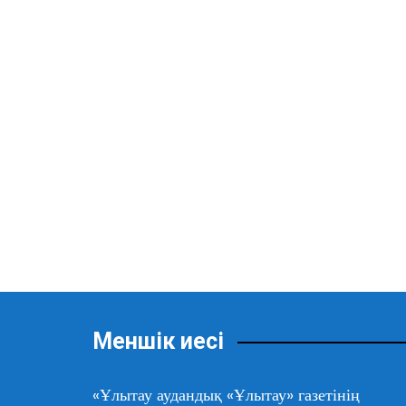
Меншік иесі
«Ұлытау аудандық «Ұлытау» газетінің