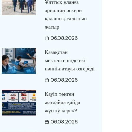
Ұлттық ұланға
арналған әскери
қалашық салынып
жатыр
06.08.2026
Қазақстан
мектептерінде екі
пәннің атауы өзгереді
06.08.2026
Қауіп төнген
жағдайда қайда
жүгіну керек?
06.08.2026