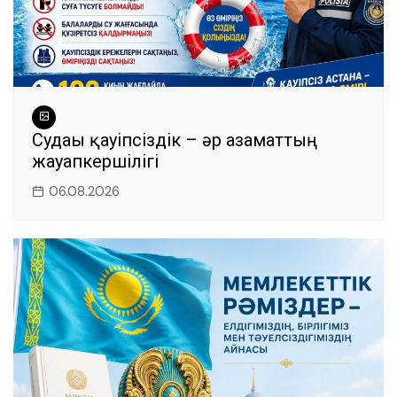
Судағы қауіпсіздік – әр азаматтың
жауапкершілігі
06.08.2026