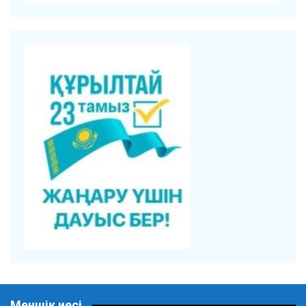
Меншік иесі