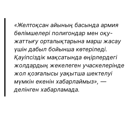
«Желтоқсан айының басында армия
бөлімшелері полигондар мен оқу-
жаттығу орталықтарына марш жасау
үшін дабыл бойынша көтеріледі.
Қауіпсіздік мақсатында өңірлердегі
жолдардың жекелеген учаскелерінде
жол қозғалысы уақытша шектелуі
мүмкін екенін хабарлаймыз», —
делінген хабарламада.