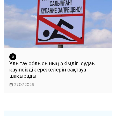
Ұлытау облысының әкімдігі судағы
қауіпсіздік ережелерін сақтауға
шақырады
27.07.2026