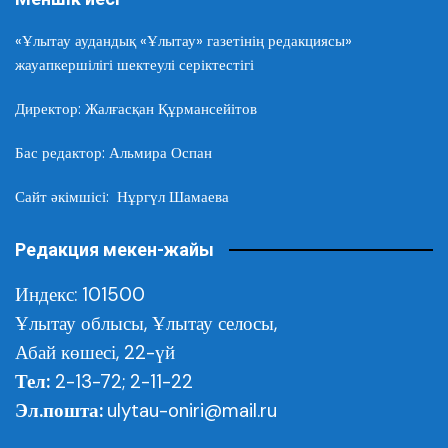
«Ұлытау аудандық «Ұлытау» газетінің редакциясы»
жауапкершілігі шектеулі серіктестігі
Директор: Жалғасқан Құрмансейітов
Бас редактор: Альмира Оспан
Сайт әкімшісі: Нұргүл Шамаева
Редакция мекен-жайы
Индекс: 101500
Ұлытау облысы,
Ұлытау селосы,
Абай көшесі, 22-үй
Тел:
2-13-72; 2-11-22
Эл.пошта:
ulytau-oniri@mail.ru