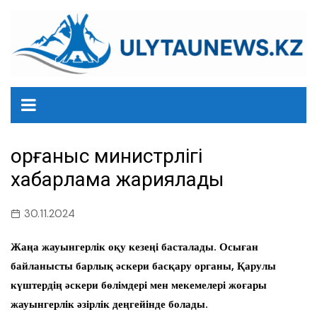
перейти
к
содержанию
Қорғаныс министрлігі
хабарлама жариялады
30.11.2024
Жаңа жауынгерлік оқу кезеңі басталады. Осыған
байланысты барлық әскери басқару органы, Қарулы
күштердің әскери бөлімдері мен мекемелері жоғары
жауынгерлік әзірлік деңгейінде болады.