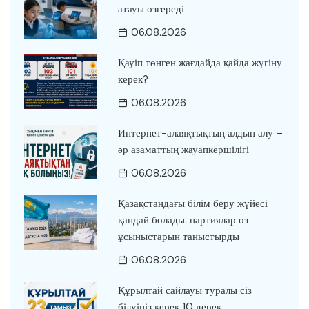
атауы өзгереді
06.08.2026
Қауіп төнген жағдайда қайда жүгіну
керек?
06.08.2026
Интернет-алаяқтықтың алдын алу –
әр азаматтың жауапкершілігі
06.08.2026
Қазақстандағы білім беру жүйесі
қандай болады: партиялар өз
ұсыныстарын таныстырды
06.08.2026
Құрылтай сайлауы туралы сіз
білуіңіз керек 10 дерек