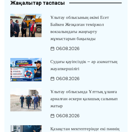
Жаңалықтар таспасы
Ұлытау облысының әкімі Есет
Байкен Жезқазған теміржол
вокзалындағы жаңғырту
жұмыстарын бақылады
06.08.2026
Судағы қауіпсіздік – әр азаматтың
жауапкершілігі
06.08.2026
Ұлытау облысында Ұлттық ұланға
арналған әскери қалашық салынып
жатыр
06.08.2026
Қазақстан мектептерінде екі пәннің