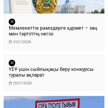
Мемлекеттік рәміздерге құрмет – заң
мен тәртіптің негізі
31.07.2026
ҮЕҰ үшін сыйлықақы беру конкурсы
туралы ақпарат
29.07.2026