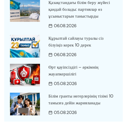
Қазақстандағы білім беру жүйесі
қандай болады: партиялар өз
ұсыныстарын таныстырды
06.08.2026
Құрылтай сайлауы туралы сіз
білуіңіз керек 10 дерек
06.08.2026
Өрт қауіпсіздігі – әркімнің
жауапкершілігі
05.08.2026
Білім гранты иегерлерінің тізімі 10
тамызға дейін жарияланады
05.08.2026