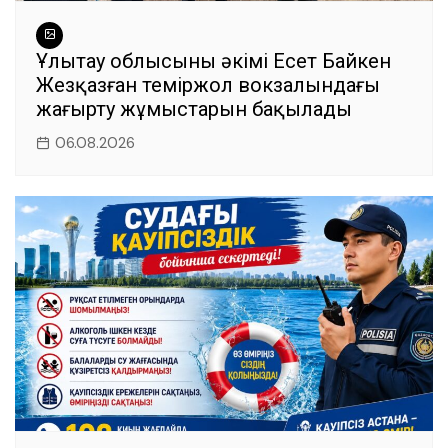
Ұлытау облысының әкімі Есет Байкен
Жезқазған теміржол вокзалындағы
жаңғырту жұмыстарын бақылады
06.08.2026