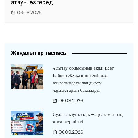
атауы өзгереді
06.08.2026
Жаңалықтар таспасы
Ұлытау облысының әкімі Есет
Байкен Жезқазған теміржол
вокзалындағы жаңғырту
жұмыстарын бақылады
06.08.2026
Судағы қауіпсіздік – әр азаматтың
жауапкершілігі
06.08.2026