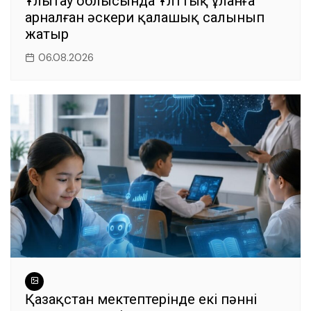
Ұлытау облысында Ұлттық ұланға
арналған әскери қалашық салынып
жатыр
06.08.2026
Қазақстан мектептерінде екі пәннің