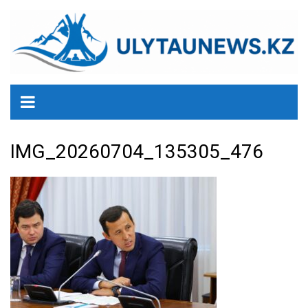
перейти
к
содержанию
IMG_20260704_135305_476