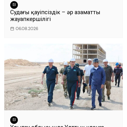
Судағы қауіпсіздік – әр азаматтың
жауапкершілігі
06.08.2026