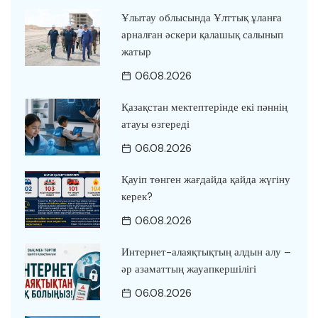
Ұлытау облысында Ұлттық ұланға
арналған әскери қалашық салынып
жатыр
06.08.2026
Қазақстан мектептерінде екі пәннің
атауы өзгереді
06.08.2026
Қауіп төнген жағдайда қайда жүгіну
керек?
06.08.2026
Интернет-алаяқтықтың алдын алу –
әр азаматтың жауапкершілігі
06.08.2026