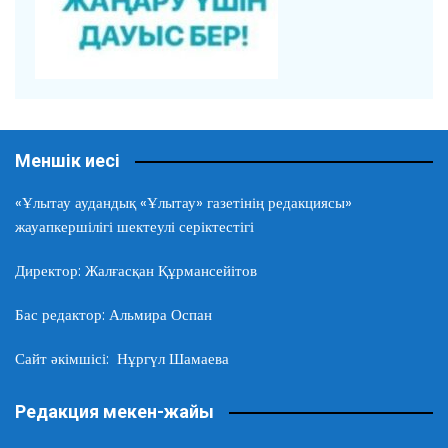
Меншік иесі
«Ұлытау аудандық «Ұлытау» газетінің редакциясы»
жауапкершілігі шектеулі серіктестігі
Директор: Жалғасқан Құрмансейітов
Бас редактор: Альмира Оспан
Сайт әкімшісі: Нұргүл Шамаева
Редакция мекен-жайы