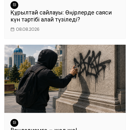
Құрылтай сайлауы: Өңірлерде саяси
күн тәртібі қалай түзіледі?
08.08.2026