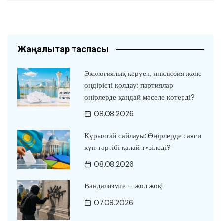
Жаңалықтар таспасы
Экологиялық керуен, инклюзия және
өндірісті қолдау: партиялар
өңірлерде қандай мәселе көтерді?
08.08.2026
Құрылтай сайлауы: Өңірлерде саяси
күн тәртібі қалай түзіледі?
08.08.2026
Вандализмге – жол жоқ!
07.08.2026