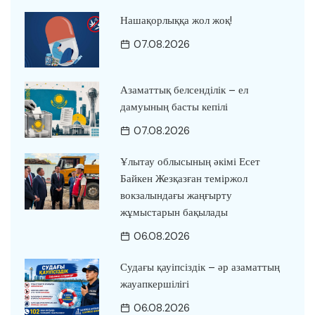
Нашақорлыққа жол жоқ!
07.08.2026
Азаматтық белсенділік – ел
дамуының басты кепілі
07.08.2026
Ұлытау облысының әкімі Есет
Байкен Жезқазған теміржол
вокзалындағы жаңғырту
жұмыстарын бақылады
06.08.2026
Судағы қауіпсіздік – әр азаматтың
жауапкершілігі
06.08.2026