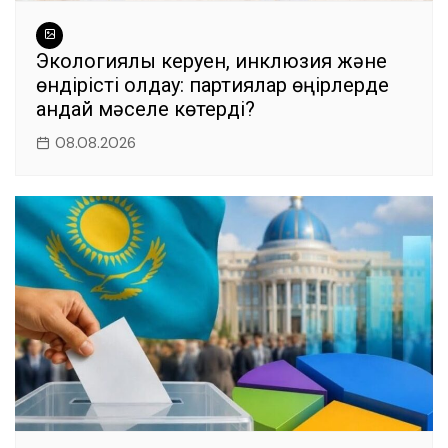
Экологиялық керуен, инклюзия және
өндірісті қолдау: партиялар өңірлерде
қандай мәселе көтерді?
08.08.2026