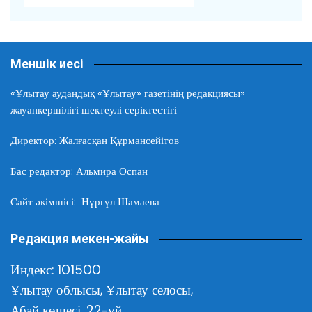
Меншік иесі
«Ұлытау аудандық «Ұлытау» газетінің редакциясы»
жауапкершілігі шектеулі серіктестігі
Директор: Жалғасқан Құрмансейітов
Бас редактор: Альмира Оспан
Сайт әкімшісі: Нұргүл Шамаева
Редакция мекен-жайы
Индекс: 101500
Ұлытау облысы,
Ұлытау селосы,
Абай көшесі, 22-үй