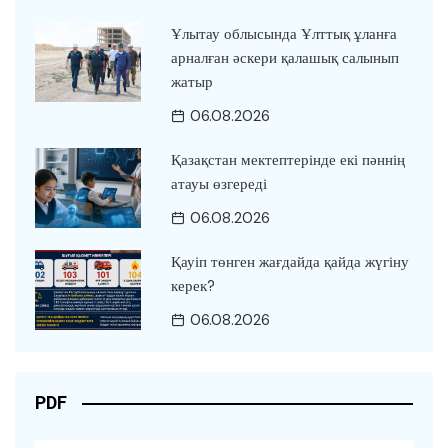
Ұлытау облысында Ұлттық ұланға
арналған әскери қалашық салынып
жатыр
06.08.2026
Қазақстан мектептерінде екі пәннің
атауы өзгереді
06.08.2026
Қауіп төнген жағдайда қайда жүгіну
керек?
06.08.2026
PDF