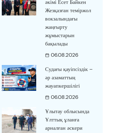
әкімі Есет Байкен
Жезқазған теміржол
вокзалындағы
жаңғырту
жұмыстарын
бақылады
06.08.2026
Судағы қауіпсіздік –
әр азаматтың
жауапкершілігі
06.08.2026
Ұлытау облысында
Ұлттық ұланға
арналған әскери