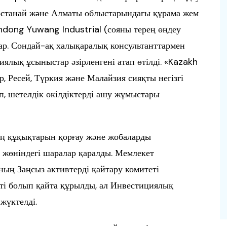
останай және Алматы облыстарындағы құрама жем
ndong Yuwang Industrial (сояны терең өңдеу
ар. Сондай-ақ халықаралық консультанттармен
ялық ұсыныстар әзірленгені атап өтілді. «Kazakh
 Ресей, Түркия және Малайзия сияқты негізгі
п, шетелдік өкілдіктерді ашу жұмыстары
ң құқықтарын қорғау және жобаларды
у жөніндегі шаралар қаралды. Мемлекет
ң Заңсыз активтерді қайтару комитеті
ті болып қайта құрылды, ал Инвестициялық
жүктелді.