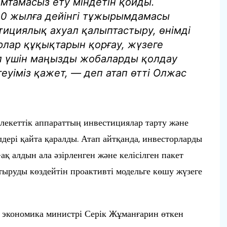
мтамасыз ету міндетін қойды.
0 жылға дейінгі тұжырымдамасы
тициялық ахуал қалыптастыру, өнімді
рлар құқықтарын қорғау, жүзеге
л үшін маңызды жобаларды қолдау
еуіміз қажет, — деп атап өтті Олжас
млекеттік аппараттың инвестициялар тарту және
дері қайта қаралды. Атап айтқанда, инвесторларды
қ алдын ала әзірленген және келісілген пакет
тыруды көздейтін проактивті модельге көшу жүзеге
экономика министрі Серік Жұманғарин өткен