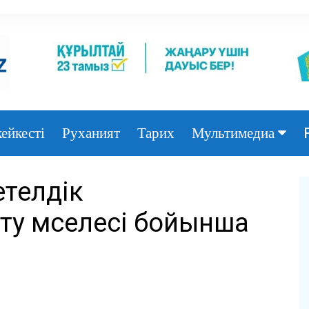
ейкесті
Руханият
Тарих
Мультимедиа
Фото
телдік
Видео
ту мәселесі бойынша