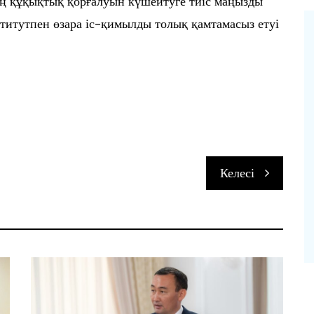
ың құқықтық қорғалуын күшейтуге тиіс маңызды
нститутпен өзара іс-қимылды толық қамтамасыз етуі
п
Келесі
и