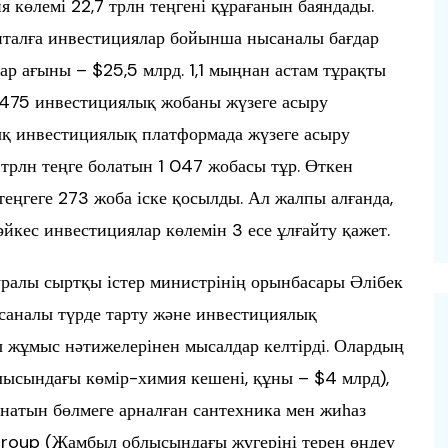
я көлемі 22,7 трлн теңгені құрағанын баяндады.
апиталға инвестициялар бойынша нысаналы бағдар
лар ағыны – $25,5 млрд. 1,1 мыңнан астам тұрақты
 475 инвестициялық жобаны жүзеге асыру
ық инвестициялық платформада жүзеге асыру
рлн теңге болатын 1 047 жобасы тұр. Өткен
ңгеге 273 жоба іске қосылды. Ал жалпы алғанда,
кес инвестициялар көлемін 3 есе ұлғайту қажет.
уралы сыртқы істер министрінің орынбасары Әлібек
саналы түрде тарту және инвестициялық
жұмыс нәтижелерінен мысалдар келтірді. Олардың
ысындағы көмір-химия кешені, құны – $4 млрд),
атын бөлмеге арналған сантехника мен жиһаз
 Group (Жамбыл облысындағы жүгеріні терең өңдеу