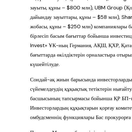
зауыты, құны – $800 млн), UBM Group (Қ
дайындау зауыттары, құны – $58 млн), Sha
жобасы, құны – $250 млн) компаниялары б
бірлесіп басым бағыттар бойынша инвестици
Invest» ҰК-ның Германия, АҚШ, ҚХР, Қатар,
бағыттарда өкілдіктерін орналастыра отыры
күшейтілуде.
Сондай-ақ жиын барысында инвесторларды
сүйемелдеудің құқықтық тетіктерін нығайт
басшысының тапсырмасы бойынша ҚР БП-ны
Инвесторлардың құқықтарын қорғау комите
омбудсменнің функциялары Бас прокурорға 