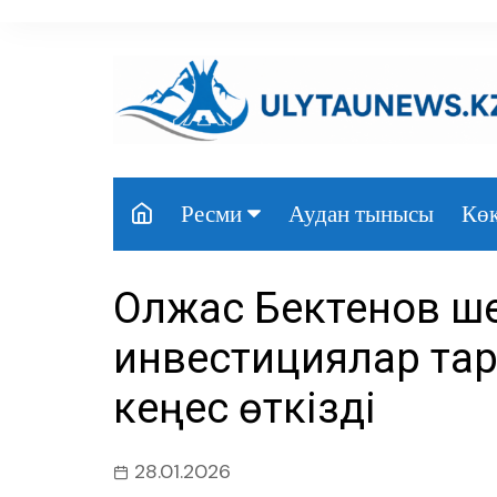
перейти
к
содержанию
Аудан тынысы
Көк
Ресми
Президент
Олжас Бектенов ше
Үкімет
инвестициялар тар
Парламент
кеңес өткізді
Облыс әкімдігі
Өңір басшылығы
28.01.2026