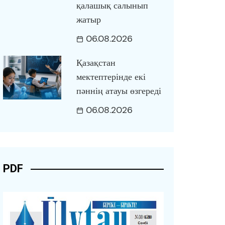
қалашық салынып
жатыр
06.08.2026
Қазақстан
мектептерінде екі
пәннің атауы өзгереді
06.08.2026
PDF