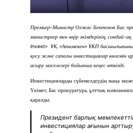
Премьер-Министр Олжас Бектенов Бас про
министрлер мен өңір әкімдерінің, сондай-
Invest» ҰК, «Атамекен» ҰКП басшылығыны
қосу және сапалы инвестициялар көлемін 
асыру мәселелері бойынша кеңес өткізді.
Инвестицияларды сүйемелдеудің жаңа экож
Үкімет, Бас прокуратура, ұлттық компаниял
қаралды.
Президент барлық мемлекетті
инвестициялар ағынын арттыр