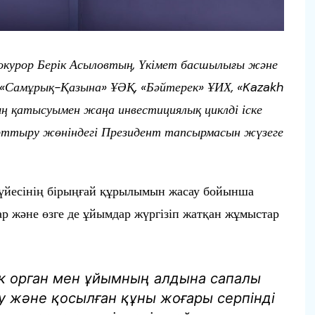
курор Берік Асыловтың, Үкімет басшылығы және
ақ «Самұрық-Қазына» ҰӘҚ, «Бәйтерек» ҰИХ, «Kazakh
ң қатысуымен жаңа инвестициялық циклді іске
арттыру жөніндегі Президент тапсырмасын жүзеге
үйесінің бірыңғай құрылымын жасау бойынша
ар және өзге де ұйымдар жүргізіп жатқан жұмыстар
к орган мен ұйымның алдына сапалы
у және қосылған құны жоғары серпінді