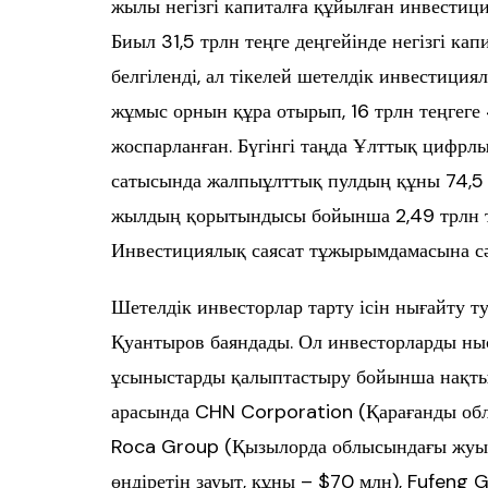
жылы негізгі капиталға құйылған инвестици
Биыл 31,5 трлн теңге деңгейінде негізгі к
белгіленді, ал тікелей шетелдік инвестиция
жұмыс орнын құра отырып, 16 трлн теңгеге
жоспарланған. Бүгінгі таңда Ұлттық цифрл
сатысында жалпыұлттық пулдың құны 74,5 т
жылдың қорытындысы бойынша 2,49 трлн те
Инвестициялық саясат тұжырымдамасына сәй
Шетелдік инвесторлар тарту ісін нығайту т
Қуантыров баяндады. Ол инвесторларды ны
ұсыныстарды қалыптастыру бойынша нақты 
арасында CHN Corporation (Қарағанды обл
Roca Group (Қызылорда облысындағы жуын
өндіретін зауыт, құны – $70 млн), Fufeng