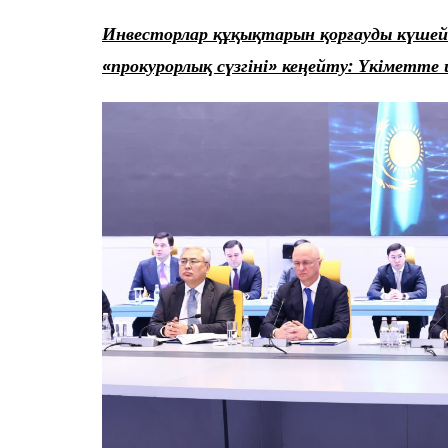
Инвесторлар құқықтарын қорғауды күшей
«прокурорлық сүзгіні» кеңейту: Үкіметте