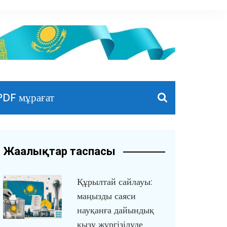
PDF мұрағат
Жаңалықтар таспасы
Құрылтай сайлауы:
маңызды саяси
науқанға дайындық
қызу жүргізілуде