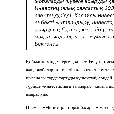
жобаларды жүзеге асыруды қа
Инвестициялық саясаттың 203
өзектендірілді. Қолайлы инвес
еңбекті ынталандыру, инвесто
асырудың барлық кезеңінде е
мақсатында бірлесіп жұмыс іст
Бектенов.
Қойылған міндеттерге қол жеткізу үшін ме
жаңа жобалар портфелін қалыптастыру тәсіл
нысаналы түрде тартуды күшейтуді, сондай-а
түрінде «инвестицияға тапсырыс» қалыптас
асырылуда.
Премьер-Министрдің орынбасары – ұлттық 