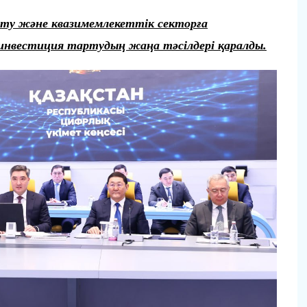
ту және квазимемлекеттік секторға
 инвестиция тартудың жаңа тәсілдері қаралды.