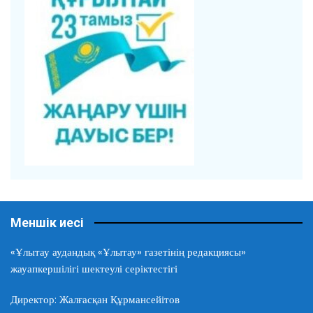
Меншік иесі
«Ұлытау аудандық «Ұлытау» газетінің редакциясы»
жауапкершілігі шектеулі серіктестігі
Директор: Жалғасқан Құрмансейітов