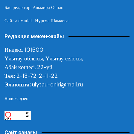
Бас редактор: Альмира Оспан
Сайт әкімшісі: Нұргүл Шамаева
Редакция мекен-жайы
Индекс: 101500
Ұлытау облысы,
Ұлытау селосы,
Абай көшесі, 22-үй
Тел:
2-13-72; 2-11-22
Эл.пошта:
ulytau-oniri@mail.ru
Яндекс дзен
Сайт санағы