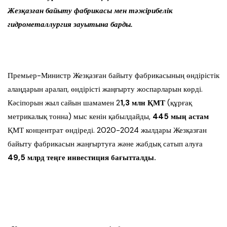
Жезқазған байыту фабрикасы мен тәжірибелік
гидрометаллургия зауытына барды.
Премьер-Министр Жезқазған байыту фабрикасының өндірістік
алаңдарын аралап, өндірісті жаңғырту жоспарларын көрді.
Кәсіпорын жыл сайын шамамен 2
1,3 млн ҚМТ
(құрғақ
метрикалық тонна) мыс кенін қабылдайды,
445 мың астам
ҚМТ концентрат өндіреді. 2020-2024 жылдары Жезқазған
байыту фабрикасын жаңғыртуға және жабдық сатып алуға
49,5 млрд теңге инвестиция бағытталды.