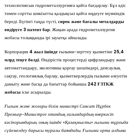
технологиясын гидрометаллургияға қайта бағдарлау. Бұл әдіс
төмен сортты шикізатты қалдықсыз қайта өңдеуге мүмкіндік
береді. Бүгінгі таңда түсті,
сирек және бағалы металдарды
өндіруге 3 патент бар.
Жақын арада гидрометаллургия
жобасы толыққанды ірі зауытқа айналады.
Корпорация
4 жыл ішінде
ғылыми-зерттеу қызметіне
25,4
млрд теңге бөлді.
Өндірістік процестерді цифрландыру және
автоматтандыру, экологияны қорғау шешімдері, денсаулық
сақтау, геологиялық барлау, қызметкерлердің ғылыми әлеуетін
дамыту және басқа да бағыттар бойынша
242 ҒЗТКЖ
жобасы
іске асырылды.
Ғылым және жоғары білім министрі Саясат Нұрбек
Премьер-Министрге отандық ғалымдардың өнеркәсіп
кәсіпорындарын, оның ішінде «Қазақмысты» ғылыми тұрғыда
сүйемелдеу барысы туралы баяндады. Ғылыми орта алдына