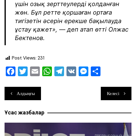
үшін озық зерттеулерді қолданған
жөн. Бұл ретте қоршаған ортаға
тигізетін әсерін ерекше бақылауда
ұстау қажет», — деп атап өтті Олжас
Бектенов.
Post Views:
231
F
T
E
W
T
V
M
О
a
wi
m
h
el
K
e
тп
c
tt
ai
at
e
ss
ра
Навигация
Алдыңғы
Келесі
e
er
l
s
gr
e
ви
по
b
A
a
n
ть
Ұқсас жазбалар
записям
o
p
m
g
o
p
er