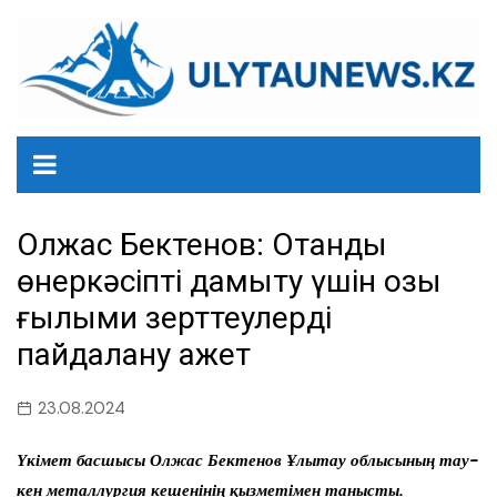
перейти
к
содержанию
Олжас Бектенов: Отандық
өнеркәсіпті дамыту үшін озық
ғылыми зерттеулерді
пайдалану қажет
23.08.2024
Үкімет басшысы Олжас Бектенов Ұлытау облысының тау-
кен металлургия кешенінің қызметімен танысты.