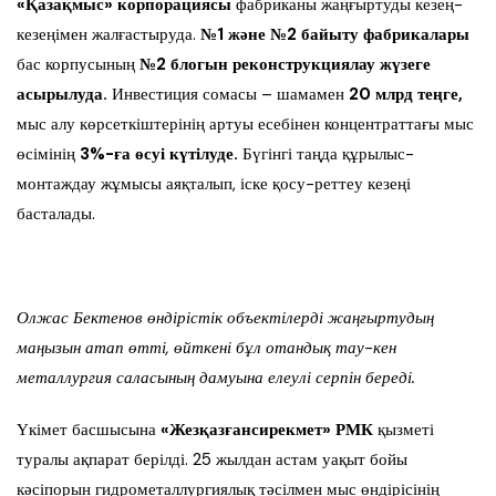
«Қазақмыс» корпорациясы
фабриканы жаңғыртуды кезең-
кезеңімен жалғастыруда.
№1 және №2 байыту фабрикалары
бас корпусының
№2 блогын реконструкциялау жүзеге
асырылуда.
Инвестиция сомасы – шамамен
20 млрд теңге,
мыс алу көрсеткіштерінің артуы есебінен концентраттағы мыс
өсімінің
3%-ға өсуі күтілуде.
Бүгінгі таңда құрылыс-
монтаждау жұмысы аяқталып, іске қосу-реттеу кезеңі
басталады.
Олжас Бектенов өндірістік объектілерді жаңғыртудың
маңызын атап өтті, өйткені бұл отандық тау-кен
металлургия саласының дамуына елеулі серпін береді.
Үкімет басшысына
«Жезқазғансирекмет» РМК
қызметі
туралы ақпарат берілді. 25 жылдан астам уақыт бойы
кәсіпорын гидрометаллургиялық тәсілмен мыс өндірісінің