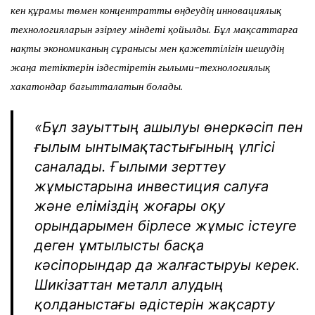
кен құрамы төмен концентратты өңдеудің инновациялық
технологияларын әзірлеу міндеті қойылды. Бұл мақсаттарға
нақты экономиканың сұранысы мен қажеттілігін шешудің
жаңа тетіктерін іздестіретін ғылыми-технологиялық
хакатондар бағытталатын болады.
«Бұл зауыттың ашылуы өнеркәсіп пен
ғылым ынтымақтастығының үлгісі
саналады. Ғылыми зерттеу
жұмыстарына инвестиция салуға
және еліміздің жоғары оқу
орындарымен бірлесе жұмыс істеуге
деген ұмтылысты басқа
кәсіпорындар да жалғастыруы керек.
Шикізаттан металл алудың
қолданыстағы әдістерін жақсарту