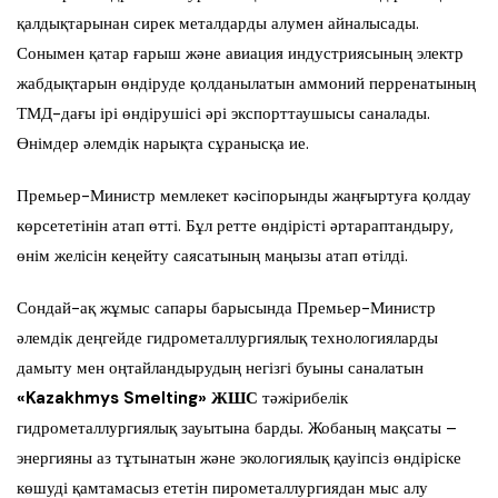
қалдықтарынан сирек металдарды алумен айналысады.
Сонымен қатар ғарыш және авиация индустриясының электр
жабдықтарын өндіруде қолданылатын аммоний перренатының
ТМД-дағы ірі өндірушісі әрі экспорттаушысы саналады.
Өнімдер әлемдік нарықта сұранысқа ие.
Премьер-Министр мемлекет кәсіпорынды жаңғыртуға қолдау
көрсететінін атап өтті. Бұл ретте өндірісті әртараптандыру,
өнім желісін кеңейту саясатының маңызы атап өтілді.
Сондай-ақ жұмыс сапары барысында Премьер-Министр
әлемдік деңгейде гидрометаллургиялық технологияларды
дамыту мен оңтайландырудың негізгі буыны саналатын
«Kazakhmys Smelting» ЖШС
тәжірибелік
гидрометаллургиялық зауытына барды. Жобаның мақсаты –
энергияны аз тұтынатын және экологиялық қауіпсіз өндіріске
көшуді қамтамасыз ететін пирометаллургиядан мыс алу