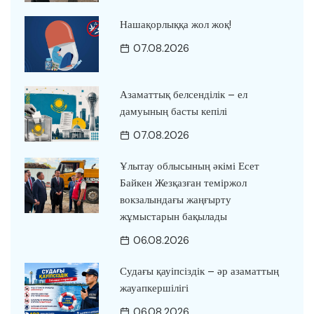
Нашақорлыққа жол жоқ!
07.08.2026
Азаматтық белсенділік – ел
дамуының басты кепілі
07.08.2026
Ұлытау облысының әкімі Есет
Байкен Жезқазған теміржол
вокзалындағы жаңғырту
жұмыстарын бақылады
06.08.2026
Судағы қауіпсіздік – әр азаматтың
жауапкершілігі
06.08.2026