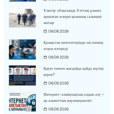
Ұлытау облысында Ұлттық ұланға
арналған әскери қалашық салынып
жатыр
06.08.2026
Қазақстан мектептерінде екі пәннің
атауы өзгереді
06.08.2026
Қауіп төнген жағдайда қайда жүгіну
керек?
06.08.2026
Интернет-алаяқтықтың алдын алу –
әр азаматтың жауапкершілігі
06.08.2026