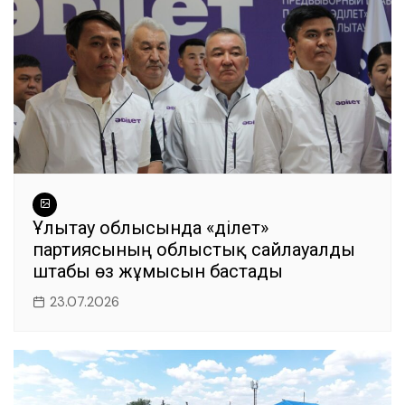
k
Ұлытау облысында «Әділет»
партиясының облыстық сайлауалды
штабы өз жұмысын бастады
23.07.2026