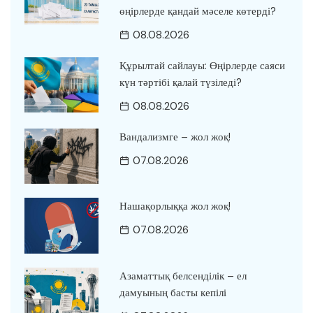
өңірлерде қандай мәселе көтерді?
08.08.2026
Құрылтай сайлауы: Өңірлерде саяси
күн тәртібі қалай түзіледі?
08.08.2026
Вандализмге – жол жоқ!
07.08.2026
Нашақорлыққа жол жоқ!
07.08.2026
Азаматтық белсенділік – ел
дамуының басты кепілі