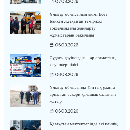
07.08.2026
Ұлытау облысының әкімі Есет
Байкен Жезқазған теміржол
вокзалындағы жаңғырту
жұмыстарын бақылады
06.08.2026
Судағы қауіпсіздік – әр азаматтың
жауапкершілігі
06.08.2026
Ұлытау облысында Ұлттық ұланға
арналған әскери қалашық салынып
жатыр
06.08.2026
Қазақстан мектептерінде екі пәннің