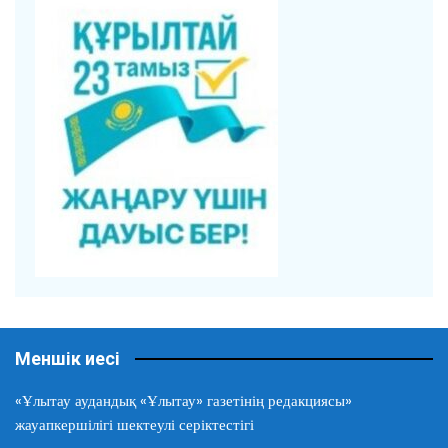
Меншік иесі
«Ұлытау аудандық «Ұлытау» газетінің редакциясы»
жауапкершілігі шектеулі серіктестігі