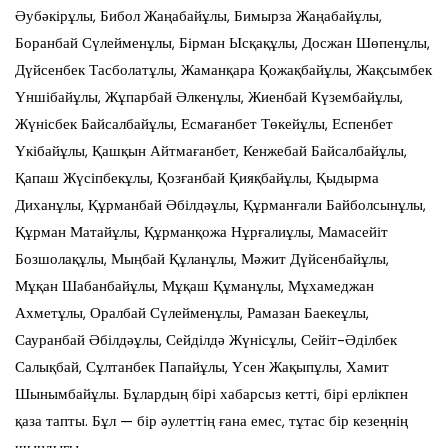
Әубәкірұлы, Бибол Жаңабайұлы, Бимырза Жаңабайұлы,
Боранбай Сүлейменұлы, Бірман Ысқақұлы, Досжан Шөпенұлы,
Дүйсенбек Тасболатұлы, Жаманқара Қожақбайұлы, Жақсымбек
Үншібайұлы, Жұпарбай Әлкенұлы, Жиенбай Күзембайұлы,
Жүнісбек Байсалбайұлы, Есмағанбет Төкейұлы, Еспенбет
Үкібайұлы, Қашқын Айтмағанбет, Кенжебай Байсалбайұлы,
Қапаш Жүсіпбекұлы, Қозғанбай Қияқбайұлы, Қыдырма
Диханұлы, Құрманбай Әбілдәұлы, Құрманғали Байболсынұлы,
Құрман Матайұлы, Құрманқожа Нұрғалиұлы, Мамасейіт
Бозшолақұлы, Мыңбай Құланұлы, Мәжит Дүйсенбайұлы,
Мұқан Шабанбайұлы, Мұқаш Құманұлы, Мұхамеджан
Ахметұлы, Оралбай Сүлейменұлы, Рамазан Баекеұлы,
Сауранбай Әбілдәұлы, Сейділдә Жүнісұлы, Сейіт-Әділбек
Салықбай, Сұлтанбек Папайұлы, Үсен Жақыпұлы, Хамит
Шынымбайұлы. Бұлардың бірі хабарсыз кетті, бірі ерлікпен
қаза тапты. Бұл — бір әулеттің ғана емес, тұтас бір кезеңнің
шындығы.