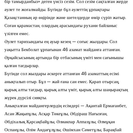
бір тамырданбыз» деген үнсіз сезім. Сол сезім сақталған жерде
әулет те жоғалмайды. Бүгінде бұл әулеттің ұрпақтары
Қазақстанның әр өңірінде және шетелдерде өмір сүріп жатыр.
Соған қарамастан, олардың арасындағы рухани байланыс
үзілген емес.
Әулет тарихындағы ең ауыр кезең — соғыс жылдары. Сол
уақытта Бекболат ұрпағынан 46 азамат майданға аттанған.
Әрқайсысының артында бір отбасының үміті мен сағынышы
қалған тағдырлар.
Бүгінде сол жылдары әскерге аттанған 46 азаматтың есімі
анықталып отыр. Бұл — жай ғана сан емес. Қарап отырсаң,
қырық алты тағдыр, қырық алты үміт, қырық алты шаңырақтың
жүрек дүрсілі сияқты.
Анықталған майдангерлердің есімдері — Ақантай Ермағанбет,
Асан Жақыпұлы, Асқар Төкеұлы, Әбдіраш Нағызған,
Әбдіхалық Қарсақбайұлы, Әлиакпар Аппазұлы, Әлмұқан
Оспанұлы, Әлім Андағұлұлы, Әшімхан Сәметұлы, Барақбай