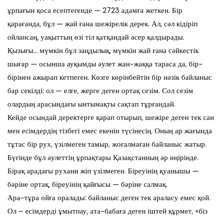
ұрпағын қоса есептегенде — 2723 адамға жеткен. Бір
қарағанда, бұл — жай ғана шежірелік дерек. Ал, сәл кідіріп
ойлансаң, уақыттың өзі тіл қатқандай әсер қалдырады.
Қызығы… мүмкін бұл заңдылық, мүмкін жай ғана сәйкестік
шығар — осынша ауқымды әулет жан-жаққа тараса да, бір-
бірінен ажырап кетпеген. Көзге көрінбейтін бір нәзік байланыс
бар секілді: ол — елге, жерге деген ортақ сезім. Сол сезім
олардың арасындағы ынтымақты сақтап тұрғандай.
Кейде осындай деректерге қарап отырып, шежіре деген тек сан
мен есімдердің тізбегі емес екенін түсінесің. Оның ар жағында
тұтас бір рух, үзілмеген тамыр, жоғалмаған байланыс жатыр.
Бүгінде бұл әулеттің ұрпақтары Қазақстанның әр өңірінде.
Бірақ арадағы рухани жіп үзілмеген. Біреуінің қуанышы —
бәріне ортақ, біреуінің қайғысы — бәріне салмақ.
Ара-тұра ойға оралады: байланыс деген тек араласу емес қой.
Ол – есімдерді ұмытпау, ата-бабаға деген іштей құрмет, «біз