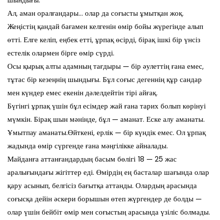
Ал, аман оралғандары… олар да соғысты ұмытқан жоқ.
Жеңістің қандай бағамен келгенін өмір бойы жүрегінде алып
өтті. Елге келіп, еңбек етті, ұрпақ өсірді, бірақ ішкі бір үнсіз
естелік олармен бірге өмір сүрді.
Осы қырық алты адамның тағдыры — бір әулеттің ғана емес,
тұтас бір кезеңнің шындығы. Бұл соғыс дегеннің құр сандар
мен күндер емес екенін дәлелдейтін тірі айғақ.
Бүгінгі ұрпақ үшін бұл есімдер жай ғана тарих болып көрінуі
мүмкін. Бірақ шын мәнінде, бұл — аманат. Еске алу аманаты.
Ұмытпау аманаты.Өйткені, ерлік — бір күндік емес. Ол ұрпақ
жадында өмір сүргенде ғана мәңгілікке айналады.
Майданға аттанғандардың басым бөлігі 18 — 25 жас
аралығындағы жігіттер еді. Өмірдің ең басталар шағында олар
қару асынып, белгісіз бағытқа аттанды. Олардың арасында
соғысқа дейін әскери борышын өтеп жүргендер де болды —
олар үшін бейбіт өмір мен соғыстың арасында үзіліс болмады.