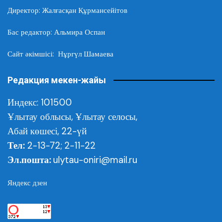
Директор: Жалғасқан Құрмансейітов
Бас редактор: Альмира Оспан
Сайт әкімшісі: Нұргүл Шамаева
Редакция мекен-жайы
Индекс: 101500
Ұлытау облысы,
Ұлытау селосы,
Абай көшесі, 22-үй
Тел:
2-13-72; 2-11-22
Эл.пошта:
ulytau-oniri@mail.ru
Яндекс дзен