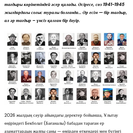
тағдыры көрінетіндей әсер қалады. Әсіресе, сөз 1941-1945
жылдардағы соғыс туралы болғанда… Әр есім — бір тағдыр,
ал әр тағдыр – үнсіз қалған бір дәуір.
2026 жылдың сәуір айындағы деректер бойынша, Ұлытау
өңіріндегі Бекболат (Бағаналы) бабадан тараған ер
азаматтардың жалпы саны — өмірден өткендері мен бүгінгі