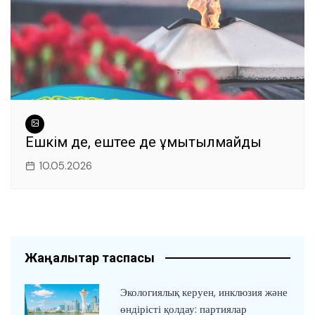
Ешкім де, ештеңе де ұмытылмайды
10.05.2026
Жаңалықтар таспасы
Экологиялық керуен, инклюзия және
өндірісті қолдау: партиялар