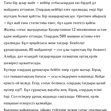
Тағы бір ауыр жайт – кейбір отбасылардан екі бірдей ұл
майданға аттанған. Олардың кейбірі елге оралмады, енді бірі
мүгедек болып қайтты. Бір шаңырақтың қос тірегінен айырылу
– бұл жай ғана статистика емес, бұл адам төзгісіз қайғы.
Жалпы, соғыс жылдарында Қазақстаннан 1,2 миллионнан астам
адам майданға аттанды. Олардың 589 мыңнан астамы елге
оралмады. Бұл-әрқайсысы жеке тағдыр. Бекболат
ұрпақтарының 46 майдангері – сол ұлы тарихтың бір бөлшегі.
Алайда, дәл осындай тағдырлардан халықтың ортақ ерлік
шежіресі қалыптасады.
Бүгінде олардың ұрпақтары бейбіт өмір сүріп жатыр. Бірақ,
сол тыныштықтың бағасы — осы есімдермен өлшенеді. Кейде
еріксіз ой келеді. Егер, соғыс болмаса, олардың тағдыры қалай
өрілер еді?.. Бұл сұрақтың жауабы жоқ. Бірақ, олардың есімі
бар. Сол есімдер ұрпақ жадында сақталады. Өйткені, ерлік
ешқашан ескерусіз қалмайды.
Қысқаша қайырғанда, ойыма түйгенім зұлым соғыс оралмасын,