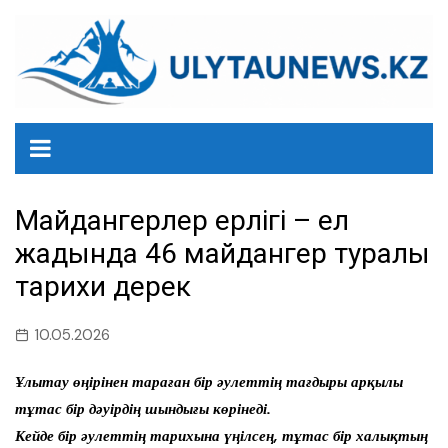
перейти
к
содержанию
Майдангерлер ерлігі – ел
жадында 46 майдангер туралы
тарихи дерек
10.05.2026
Ұлытау өңірінен тараған бір әулеттің тағдыры арқылы
тұтас бір дәуірдің шындығы көрінеді.
Кейде бір әулеттің тарихына үңілсең, тұтас бір халықтың