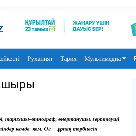
ейкесті
Руханият
Тарих
Мультимедиа
Фото
нашыры
Видео
рі, тарихшы-этнограф, өнертанушы, зерттеуші
тіндер кемде-кем. Ол – ұрпақ тәрбиесін