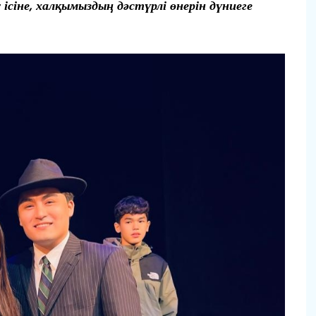
сіне, халқымыздың дәстүрлі өнерін дүниеге