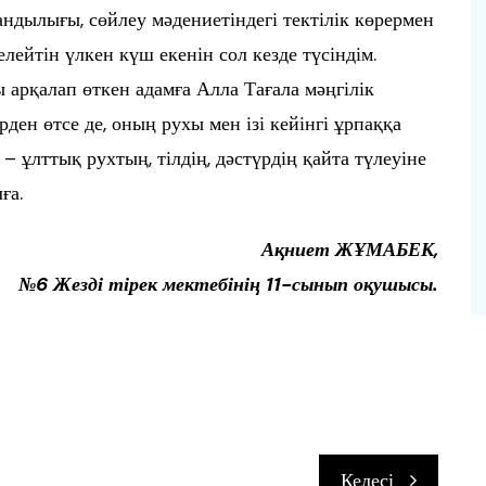
ндылығы, сөйлеу мәдениетіндегі тектілік көрермен
лейтін үлкен күш екенін сол кезде түсіндім.
арқалап өткен адамға Алла Тағала мәңгілік
ен өтсе де, оның рухы мен ізі кейінгі ұрпаққа
 ұлттық рухтың, тілдің, дәстүрдің қайта түлеуіне
ға.
Ақниет ЖҰМАБЕК,
№6 Жезді тірек мектебінің 11-сынып оқушысы.
п
Келесі