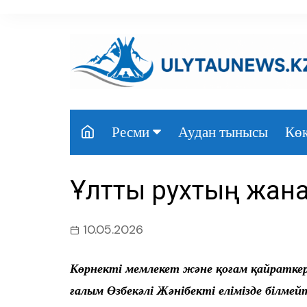
перейти
к
содержанию
Аудан тынысы
Көк
Ресми
Президент
Ұлттық рухтың жа
Үкімет
Парламент
10.05.2026
Облыс әкімдігі
Көрнекті мемлекет және қоғам қайратке
Өңір басшылығы
ғалым Өзбекәлі Жәнібекті елімізде білмей