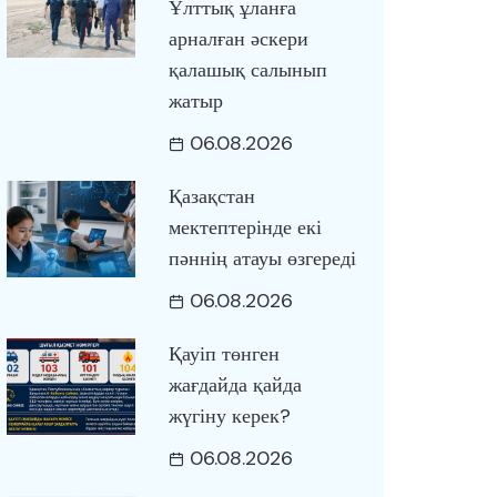
Ұлттық ұланға
арналған әскери
қалашық салынып
жатыр
06.08.2026
Қазақстан
мектептерінде екі
пәннің атауы өзгереді
06.08.2026
Қауіп төнген
жағдайда қайда
жүгіну керек?
06.08.2026