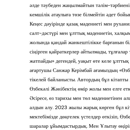
әлде тәубеден жаңылмайтын тәлім-тәрбиенің
кемшілік атаулыға төзе білмейтін әдет бойы
Кеңес дәуірінде қазақ мәдениеті мен рухан
салт-дәстүрі мен ұлттық мәдениетін, халқ
жолында қандай жанкештілікке барғанын бі
сіңірген қайраткерлер айтылмады, тұлғала
жатпайды» дегендей, уақыт өте келе ұлтты
ағартушы Санжар Керімбай ағамыздың «Өзб
тікелей байланысты. Автордың бұл кітапты 
Өзбекәлі Жәнібектің өмір жолы мен елге ет
Әсіресе, өз тарихы мен төл мәдениетінен 
алдын алу. 2023 жылы жарық көрген бұл кіт
мектебімізде дөңгелек үстелдер өткізіп, Өз
шаралар ұйымдастырдық. Мен Ұлытау өңірін