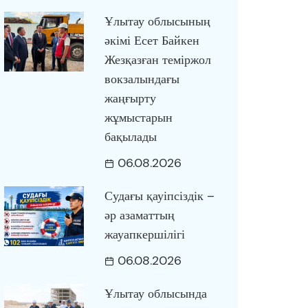
Ұлытау облысының
әкімі Есет Байкен
Жезқазған теміржол
вокзалындағы
жаңғырту
жұмыстарын
бақылады
06.08.2026
Судағы қауіпсіздік –
әр азаматтың
жауапкершілігі
06.08.2026
Ұлытау облысында