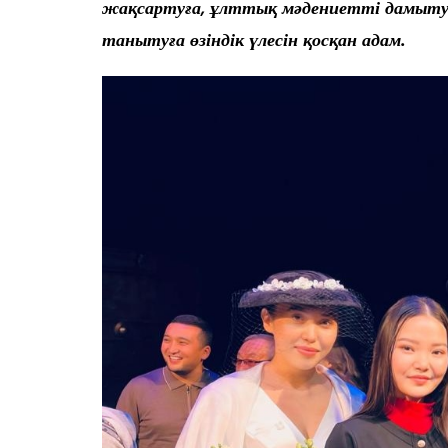
жақсартуға, ұлттық мәдениетті дамыту і
танытуға өзіндік үлесін қосқан адам.