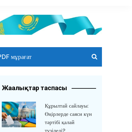
PDF мұрағат
Жаңалықтар таспасы
Құрылтай сайлауы:
Өңірлерде саяси күн
тәртібі қалай
түзіледі?