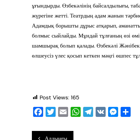
ұғындырды. Өзбекәлінің байсалдылығы, таба
жүрегіне жетті. Театрдың адам жанын тәрбие
Адамдық борышты дұрыс атқарып, аманатты 
болмыс сыйлайды. Мұндай тұлғаның өзі өмірд
шамшырақ болып қалады. Өзбекәлі Жәнібек –
өлшеусіз үлес қосып кеткен мәңгі өшпес тұл
Post Views:
165
F
T
E
W
T
V
M
О
a
wi
m
h
el
K
e
т
c
tt
ai
at
e
ss
ра
Навигация
Алдыңғы