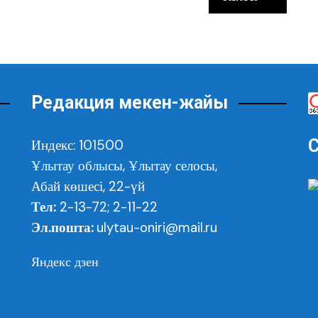
и
Редакция мекен-жайы
С
Индекс: 101500
Ұлытау облысы,
Ұлытау селосы,
Абай көшесі, 22-үй
Тел:
2-13-72; 2-11-22
Эл.пошта:
ulytau-oniri@mail.ru
Яндекс дзен