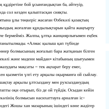
 құдіретіне бой ұсынғандықтан ба, әйтеуір,
нда сол кезден қалыптасқан сияқты.
иятына ұлы төңкеріс жасаған Өзбекәлі қазақтың
ымыздың жоғалған құндылықтарын қайта жаңғырту
ле бермейміз. Жалпы, ұлтқа жанқиярлығымен еңбек
р танытылмады. «Алмас қылыш қап түбінде
қ өнер болмысының жоғалып бара жатқанын білген
екәлі және мәдени майдан» кітабының шығуымен
жазудағы мақсаты – тек ақпарат беру емес,
кен қызметін үлгі ету арқылы оқырманға ой сыйлау.
алшақтау арқылы ұлтсыздану мен рухсызданудың
апты оқи отырып, біз де ой түйдік. Осыдан кейін
бекәлінің болмысын насихаттауға арналған іс-
дегі Жошы хан мазарының ішіндегі көне жәдігер