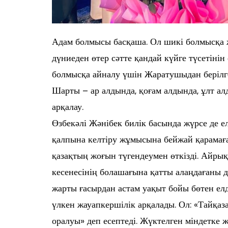
Адам болмысы басқаша. Ол шикі болмысқа ж
дүниеден өтер сәтте қандай күйге түсетінін
болмысқа айналу үшін Жаратушыдан берілге
Шарты – ар алдында, қоғам алдында, ұлт 
арқалау.
Өзбекәлі Жәнібек билік басында жүрсе де ел
қалпына келтіру жұмысына бейжай қарамағ
қазақтың жоғын түгендеумен өткізді. Айры
кесенесінің болашағына қатты алаңдағаны да
жарты ғасырдан астам уақыт бойы бөтен елд
үлкен жауапкершілік арқалады. Ол: «Тайқа
оралуы» деп есептеді. Жүктелген міндетке жа