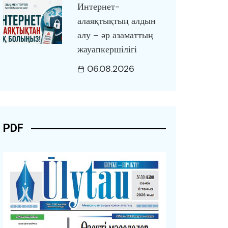
Интернет-
алаяқтықтың алдын
алу – әр азаматтың
жауапкершілігі
06.08.2026
PDF