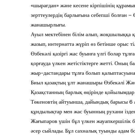
«шырағдан» және кесене кірпішінің құрамы
зерттеулердің барлығына себепші болған – 
жанашырлығы.
Ауыл мектебінен білім алып, жоқшылыққа қа
жазып, интернатта жүріп өз бетінше орыс 
Өзбекәлі қазіргі жас буынға үлгі болар тұ
қорғауда үлкен жетістіктерге жетті. Оның ба
жыр-дастандары тұлға болып қалыптасуына 
Биыл қазақтың ұлт жанашыры Өзбекәлі Жән
Қазақстанның барлық өңірінде қойылымдар 
Төкеновтің айтуынша, дайындық барысы 6 ай
құндылықтар мен жас буынның рухани іздені
Жағыпаров үшін бұл үлкен жауапкершілік б
әсер сыйлады. Бұл сахналық туынды адам 