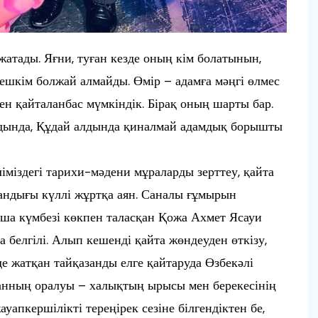
атады. Яғни, туған кезде оның кім болатынын,
 ешкім болжай алмайды. Өмір – адамға мәңгі өлмес
н қайталанбас мүмкіндік. Бірақ оның шарты бар.
алдында, Құдай алдында қиналмай адамдық борышты
іміздегі тарихи-мәдени мұраларды зерттеу, қайта
андығы күллі жұртқа аян. Саналы ғұмырын
қша күмбезі көкпен таласқан Қожа Ахмет Ясауи
 белгілі. Алып кешенді қайта жөндеуден өткізу,
е жатқан тайқазанды елге қайтаруда Өзбекәлі
занның оралуы – халықтың ырысы мен берекесінің
уапкершілікті тереңірек сезіне білгендіктен бе,