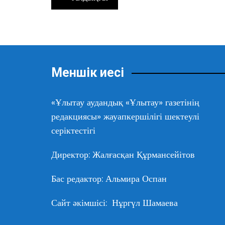
e
er
l
s
gr
e
в
по
b
A
a
n
ть
записям
o
p
m
g
o
p
er
k
Меншік иесі
«Ұлытау аудандық «Ұлытау» газетінің
редакциясы» жауапкершілігі шектеулі
серіктестігі
Директор: Жалғасқан Құрмансейітов
Бас редактор: Альмира Оспан
Сайт әкімшісі: Нұргүл Шамаева