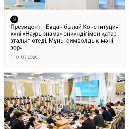
Президент: «Бұдан былай Конституция
күні «Наурызнама» онкүндігімен қатар
аталып өтеді. Мұның символдық мәні
зор»
01.07.2026