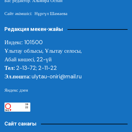
Бас редактор: Альмира Оспан
Сайт әкімшісі: Нұргүл Шамаева
Редакция мекен-жайы
Индекс: 101500
Ұлытау облысы,
Ұлытау селосы,
Абай көшесі, 22-үй
Тел:
2-13-72; 2-11-22
Эл.пошта:
ulytau-oniri@mail.ru
Яндекс дзен
Сайт санағы