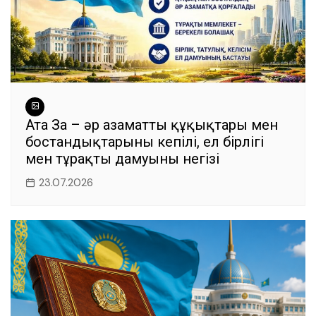
Ата Заң – әр азаматтың құқықтары мен
бостандықтарының кепілі, ел бірлігі
мен тұрақты дамуының негізі
23.07.2026