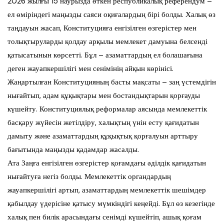
2026 жылғы 15 наурызда өткен республикалық референдум –
ел өміріндегі маңызды саяси оқиғалардың бірі болды. Халық өз
таңдауын жасап, Конституцияға енгізілген өзгерістер мен
толықтыруларды қолдау арқылы мемлекет дамуына белсенді
қатысатынын көрсетті. Бұл – азаматтардың ел болашағына
деген жауапкершілігі мен сенімінің айқын көрінісі.
Жаңартылған Конституцияның басты мақсаты – заң үстемдігін
нығайтып, адам құқықтары мен бостандықтарын қорғауды
күшейту. Конституциялық реформалар аясында мемлекеттік
басқару жүйесін жетілдіру, халықтың үнін есту қағидатын
дамыту және азаматтардың құқықтық қорғалуын арттыру
бағытында маңызды қадамдар жасалды.
Ата Заңға енгізілген өзгерістер қоғамдағы әділдік қағидатын
нығайтуға негіз болды. Мемлекеттік органдардың
жауапкершілігі артып, азаматтардың мемлекеттік шешімдер
қабылдау үдерісіне қатысу мүмкіндігі кеңейді. Бұл өз кезегінде
халық пен билік арасындағы сенімді күшейтіп, ашық қоғам