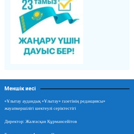
Меншік иесі
«Ұлытау аудандық «Ұлытау» газетінің редакциясы»
жауапкершілігі шектеулі серіктестігі
Директор: Жалғасқан Құрмансейітов