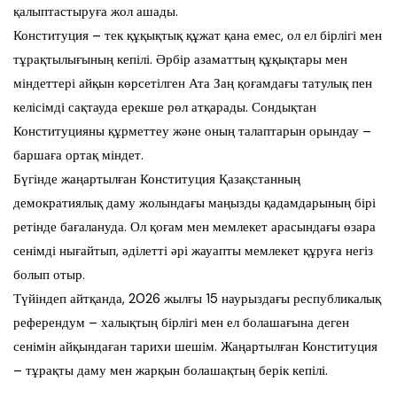
қалыптастыруға жол ашады.
Конституция – тек құқықтық құжат қана емес, ол ел бірлігі мен
тұрақтылығының кепілі. Әрбір азаматтың құқықтары мен
міндеттері айқын көрсетілген Ата Заң қоғамдағы татулық пен
келісімді сақтауда ерекше рөл атқарады. Сондықтан
Конституцияны құрметтеу және оның талаптарын орындау –
баршаға ортақ міндет.
Бүгінде жаңартылған Конституция Қазақстанның
демократиялық даму жолындағы маңызды қадамдарының бірі
ретінде бағалануда. Ол қоғам мен мемлекет арасындағы өзара
сенімді нығайтып, әділетті әрі жауапты мемлекет құруға негіз
болып отыр.
Түйіндеп айтқанда, 2026 жылғы 15 наурыздағы республикалық
референдум – халықтың бірлігі мен ел болашағына деген
сенімін айқындаған тарихи шешім. Жаңартылған Конституция
– тұрақты даму мен жарқын болашақтың берік кепілі.