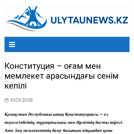
перейти
к
содержанию
Конституция – қоғам мен
мемлекет арасындағы сенім
кепілі
10.05.2026
Қазақстан Республикасының Конституциясы – ел
тәуелсіздігінің, тұрақтылығы мен бірлігінің басты тірегі.
Ата Заң мемлекеттің даму бағытын айқындап қана