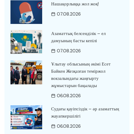
Нашақорлыққа жол жоқ!
07.08.2026
Азаматтық белсенділік – ел
дамуының басты кепілі
07.08.2026
Ұлытау облысының әкімі Есет
Байкен Жезқазған теміржол
вокзалындағы жаңғырту
жұмыстарын бақылады
06.08.2026
Судағы қауіпсіздік – әр азаматтың
жауапкершілігі
06.08.2026