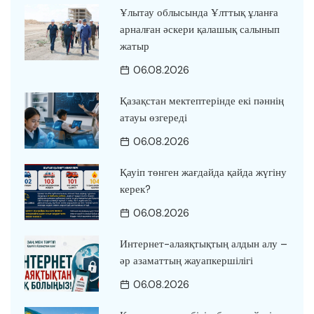
Ұлытау облысында Ұлттық ұланға
арналған әскери қалашық салынып
жатыр
06.08.2026
Қазақстан мектептерінде екі пәннің
атауы өзгереді
06.08.2026
Қауіп төнген жағдайда қайда жүгіну
керек?
06.08.2026
Интернет-алаяқтықтың алдын алу –
әр азаматтың жауапкершілігі
06.08.2026